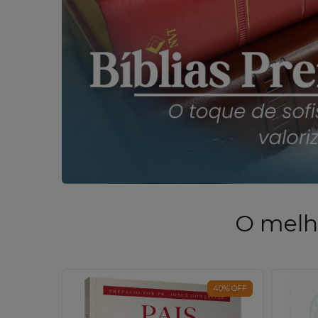
O melho
35
%
OFF
40
%
OFF