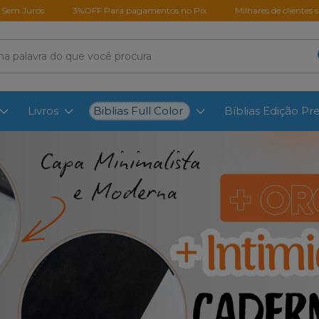
3%OFF Para pagamentos no Pix
Milhares de clientes satisfeitos em todo o
Biblias Full Color
Livros
Bíblias Edição P