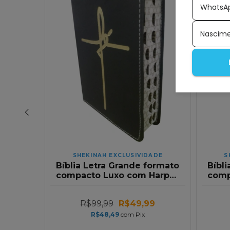
WhatsA
Nascim
ADE
SHEKINAH EXCLUSIVIDADE
S
formato
Bíblia Letra Grande formato
Bíbl
arpa |
compacto Luxo com Harpa |
comp
ors
Fe Preta | Full Colors
Fe
9
R$99,99
R$49,99
R$48,49
com
Pix