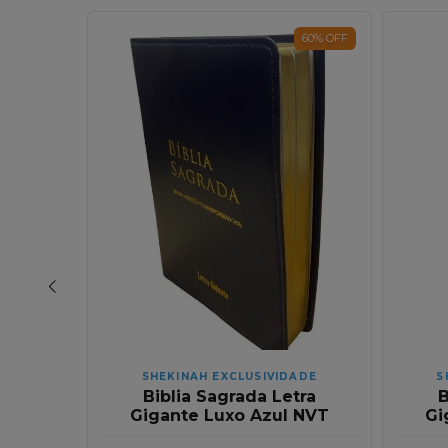
60
%
OFF
60
%
OFF
ADE
SHEKINAH EXCLUSIVIDADE
S
tra
Biblia Sagrada Letra
B
NVT |
Gigante Luxo Azul NVT
Gi
osa