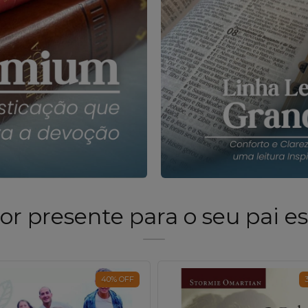
r presente para o seu pai es
40
%
OFF