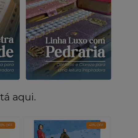
tá aqui.
35
%
OFF
40
%
OFF