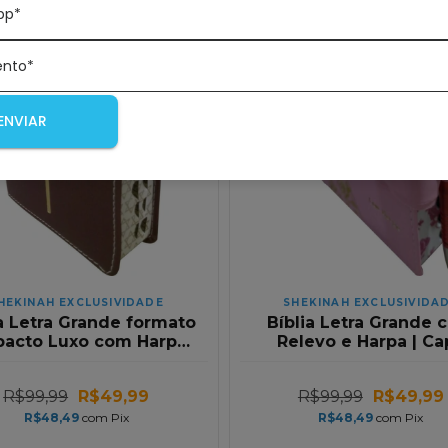
pp*
ento*
ENVIAR
HEKINAH EXCLUSIVIDADE
SHEKINAH EXCLUSIVIDA
ia Letra Grande formato
Bíblia Letra Grande 
acto Luxo com Harpa |
Relevo e Harpa | Ca
 Marrom | Full Colors
Carteira | Rosa | Full C
R$99,99
R$49,99
R$99,99
R$49,99
R$48,49
com
Pix
R$48,49
com
Pix