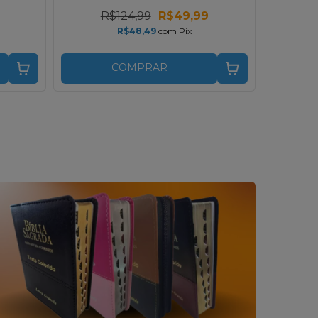
R$124,99
R$49,99
R
R$48,49
com
Pix
COMPRAR