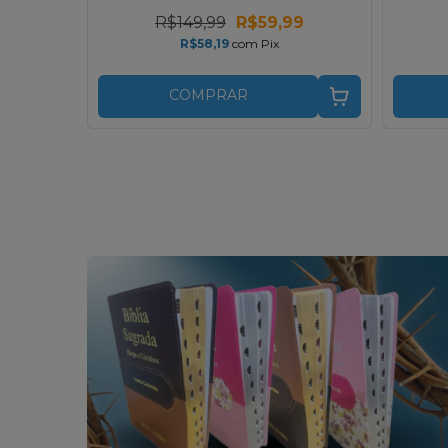
9
R$149,99
R$59,99
R$58,19
com
Pix
COMPRAR