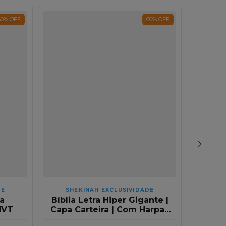
60
%
OFF
60
%
OFF
DE
SHEKINAH EXCLUSIVIDADE
SH
ra
Bíblia Letra Hiper Gigante |
Bi
NVT
Capa Carteira | Com Harpa |
Gigan
Vinho
Sej