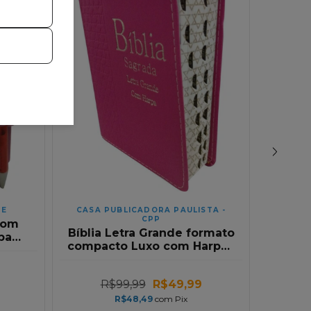
DE
CASA PUBLICADORA PAULISTA -
SH
CPP
com
Bíblia
Bíblia Letra Grande formato
pa
compa
compacto Luxo com Harpa |
olors
Jesu
Pink | Full Colors
R$99,99
R$49,99
R$48,49
com
Pix