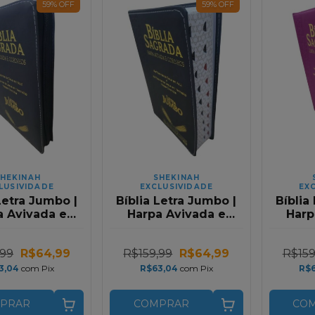
59
%
OFF
59
%
OFF
HEKINAH
SHEKINAH
LUSIVIDADE
EXCLUSIVIDADE
EX
Letra Jumbo |
Bíblia Letra Jumbo |
Bíblia
a Avivada e
Harpa Avivada e
Harp
os | RC | Com
Corinhos | RC |
Corinh
er | Preta
Preto Relevo
Zí
,99
R$64,99
R$159,99
R$64,99
R$159
3,04
com
Pix
R$63,04
com
Pix
R$
PRAR
COMPRAR
CO