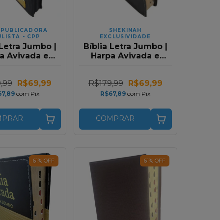
 PUBLICADORA
SHEKINAH
LISTA - CPP
EXCLUSIVIDADE
 Letra Jumbo |
Bíblia Letra Jumbo |
a Avivada e
Harpa Avivada e
nhos | RC |
Corinhos | RC |
r | Premium
Bicolor Preto e
,99
R$69,99
R$179,99
R$69,99
Preto
Vinho
67,89
com
Pix
R$67,89
com
Pix
MPRAR
COMPRAR
61
%
OFF
61
%
OFF