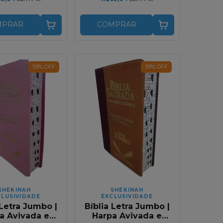
MPRAR
COMPRAR
59
%
OFF
59
%
OFF
SHEKINAH
SHEKINAH
CLUSIVIDADE
EXCLUSIVIDADE
 Letra Jumbo |
Bíblia Letra Jumbo |
a Avivada e
Harpa Avivada e