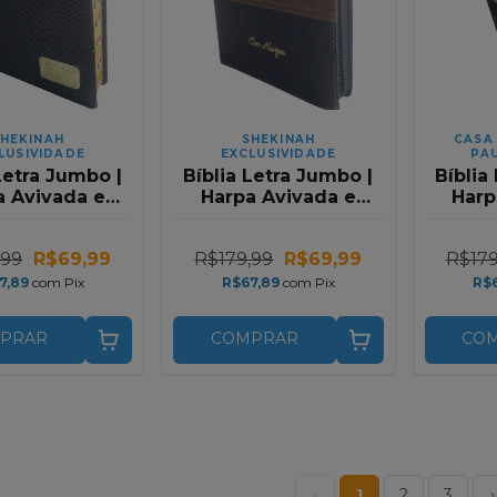
HEKINAH
SHEKINAH
CASA
LUSIVIDADE
EXCLUSIVIDADE
PAU
Letra Jumbo |
Bíblia Letra Jumbo |
Bíblia
a Avivada e
Harpa Avivada e
Harp
nhos | RC |
Corinhos | RC | Com
Cori
olor Linho
Ziper | Preta Bicolor
Bico
,99
R$69,99
R$179,99
R$69,99
R$179
Grafite
Gold
7,89
com
Pix
R$67,89
com
Pix
R$
PRAR
COMPRAR
CO
‹
1
2
3
›