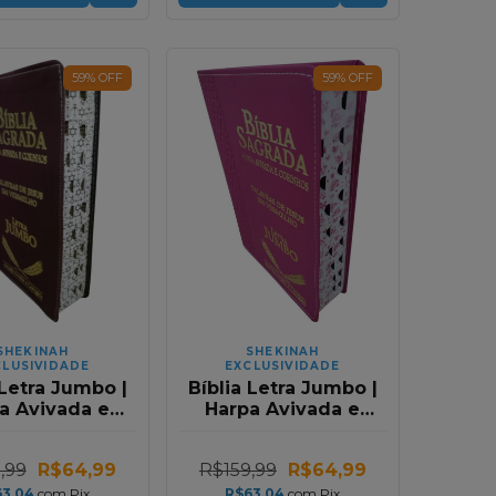
59
%
OFF
59
%
OFF
SHEKINAH
SHEKINAH
CLUSIVIDADE
EXCLUSIVIDADE
 Letra Jumbo |
Bíblia Letra Jumbo |
a Avivada e
Harpa Avivada e
nhos | RC |
Corinhos | RC | Pink
to e Marrom
,99
R$64,99
R$159,99
R$64,99
63,04
com
Pix
R$63,04
com
Pix