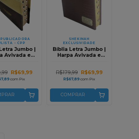
 PUBLICADORA
SHEKINAH
LISTA - CPP
EXCLUSIVIDADE
 Letra Jumbo |
Bíblia Letra Jumbo |
a Avivada e
Harpa Avivada e
nhos | RC |
Corinhos | RC |
lor Preto e
Premium Bronze
,99
R$69,99
R$179,99
R$69,99
Dourado
67,89
com
Pix
R$67,89
com
Pix
MPRAR
COMPRAR