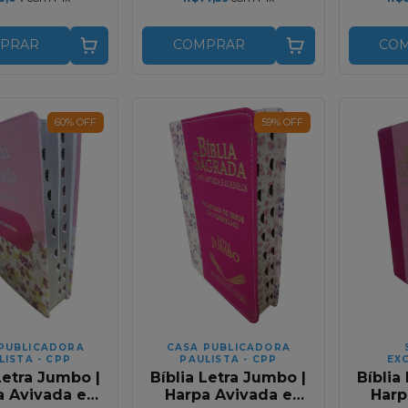
PRAR
COMPRAR
CO
60
%
OFF
59
%
OFF
PUBLICADORA
CASA PUBLICADORA
LISTA - CPP
PAULISTA - CPP
EX
Letra Jumbo |
Bíblia Letra Jumbo |
Bíblia
a Avivada e
Harpa Avivada e
Harp