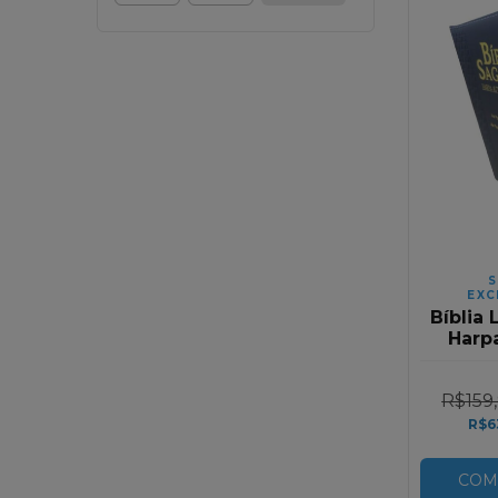
S
EXC
Bíblia 
Harp
Corinh
Zíp
R$159
R$6
COM