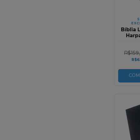
S
EXC
Bíblia 
Harp
Corinho
R$159
R$6
COM