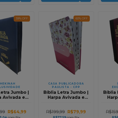
59
%
OFF
60
%
OFF
HEKINAH
CASA PUBLICADORA
LUSIVIDADE
PAULISTA - CPP
EX
Letra Jumbo |
Bíblia Letra Jumbo |
Bíblia
a Avivada e
Harpa Avivada e
Harp
os | RC | Com
Corinhos | RC |
Cori
er | Azul
Premium Tricolor
Pre
,99
R$64,99
R$199,99
R$79,99
R$159
Floral/Rosa Full
Color
3,04
com
Pix
R$77,59
com
Pix
R$