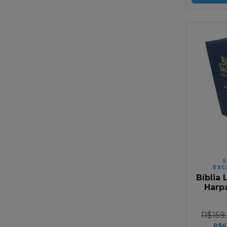
S
EXC
Bíblia 
Harp
Corinh
Zíp
R$159
R$6