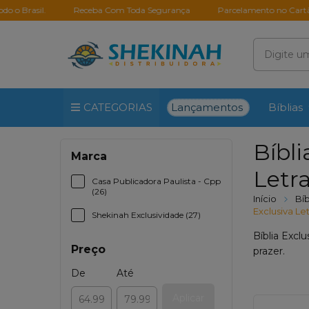
Receba Com Toda Segurança
Parcelamento no Cartão em até 10
Lançamentos
CATEGORIAS
Bíblias
Bíbli
Marca
Letr
Casa Publicadora Paulista - Cpp
(26)
Início
Bí
Exclusiva L
Shekinah Exclusividade (27)
Bíblia Excl
Preço
prazer.
De
Até
Aplicar