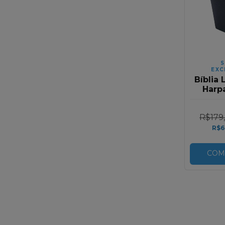
S
EXC
Bíblia 
Harp
Cori
Bic
R$179
R$6
COM