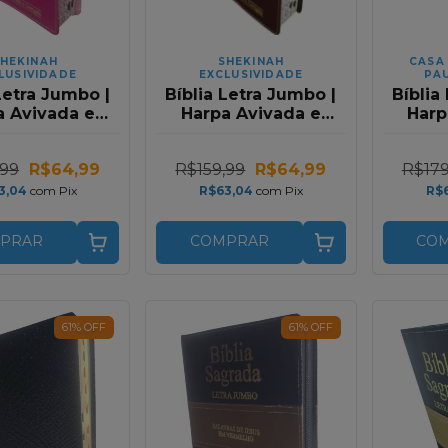
HEKINAH
SHEKINAH
CASA
LUSIVIDADE
EXCLUSIVIDADE
PAU
Letra Jumbo |
Bíblia Letra Jumbo |
Bíblia
a Avivada e
Harpa Avivada e
Harp
s | RC | Rosa
Corinhos | RC | Azul
Cori
e Pink
e Marrom
Zípe
,99
R$64,99
R$159,99
R$64,99
R$179
3,04
com
Pix
R$63,04
com
Pix
R$
PRAR
COMPRAR
CO
61
%
OFF
61
%
OFF