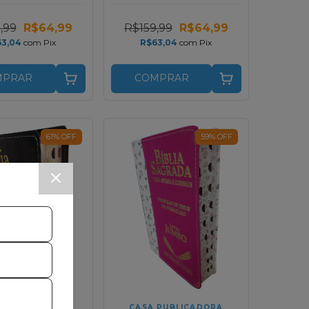
os | RC | Pink
Corinhos | RC |
e Rosa
Marrom e Marrom
,99
R$64,99
R$159,99
R$64,99
Claro
63,04
com
Pix
R$63,04
com
Pix
MPRAR
COMPRAR
61
%
OFF
59
%
OFF
SHEKINAH
CASA PUBLICADORA