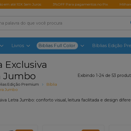
X Sem Juros
3%OFF Para pagamentos no Pix
Milhares de clientes 
Biblias Full Color
Livros
Bíblias Edição P
a Exclusiva
a Jumbo
Exibindo 1-24 de 53 produ
blias Edição Premium
Bíblia
etra Jumbo
usiva Letra Jumbo: conforto visual, leitura facilitada e design di