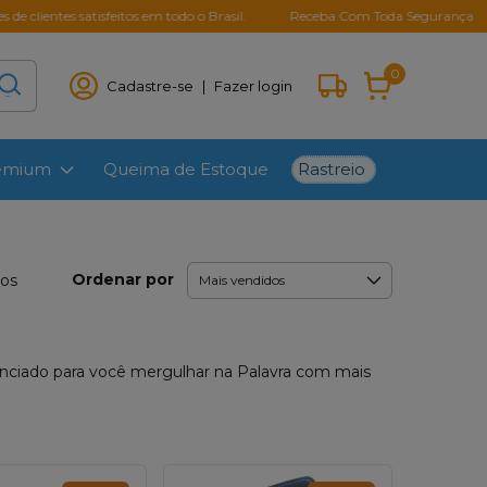
satisfeitos em todo o Brasil.
Receba Com Toda Segurança
Parcela
0
Cadastre-se
|
Fazer login
Rastreio
remium
Queima de Estoque
Ordenar por
tos
ferenciado para você mergulhar na Palavra com mais