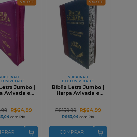
59
%
OFF
59
%
OFF
SHEKINAH
SHEKINAH
CLUSIVIDADE
EXCLUSIVIDADE
 Letra Jumbo |
Bíblia Letra Jumbo |
a Avivada e
Harpa Avivada e
os | RC | Com
Corinhos | RC |
per | Pink
Marrom e Azul
,99
R$64,99
R$159,99
R$64,99
63,04
com
Pix
R$63,04
com
Pix
MPRAR
COMPRAR