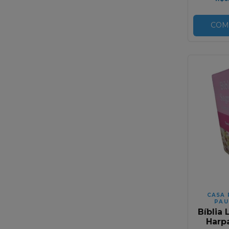
COM
CASA 
PAU
Bíblia 
Harp