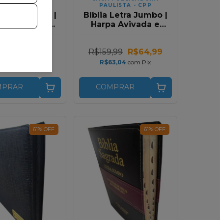
CLUSIVIDADE
PAULISTA - CPP
 Letra Jumbo |
Bíblia Letra Jumbo |
a Avivada e
Harpa Avivada e
nhos | RC |
Corinhos | RC |
r Preto e Azul
Flores Pretas e Pink
,99
R$69,99
R$159,99
R$64,99
67,89
com
Pix
R$63,04
com
Pix
MPRAR
COMPRAR
61
%
OFF
61
%
OFF