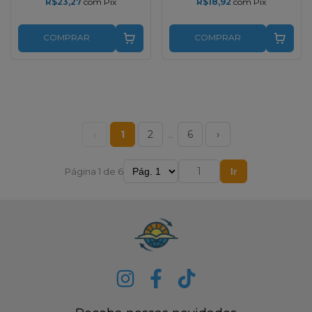
R$23,27
com
Pix
R$18,92
com
Pix
COMPRAR
COMPRAR
‹
1
2
…
6
›
Página 1 de 6
Ir