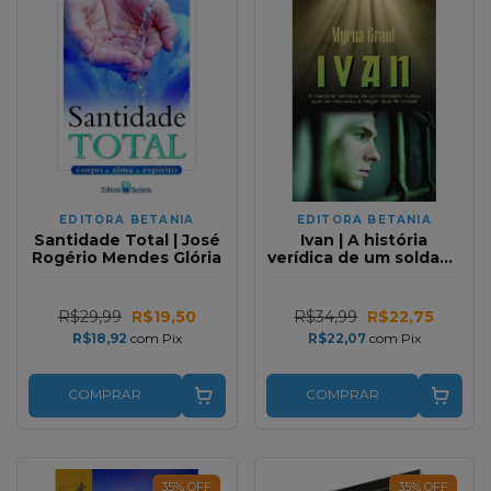
EDITORA BETANIA
EDITORA BETANIA
Santidade Total | José
Ivan | A história
Rogério Mendes Glória
verídica de um soldado
russo | Myrna Grant
R$29,99
R$19,50
R$34,99
R$22,75
R$18,92
com
Pix
R$22,07
com
Pix
COMPRAR
COMPRAR
35
%
OFF
35
%
OFF