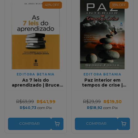
40
%
OFF
35
%
OFF
EDITORA BETANIA
EDITORA BETANIA
As 7 leis do
Paz interior em
aprendizado | Bruce
tempos de crise |
Wilkinson
George Foster
R$69,99
R$41,99
R$29,99
R$19,50
R$40,73
com
Pix
R$18,92
com
Pix
COMPRAR
COMPRAR