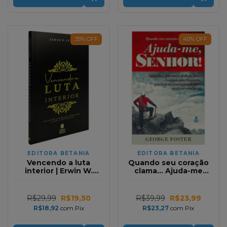
35
%
OFF
40
%
OFF
EDITORA BETANIA
EDITORA BETANIA
Vencendo a luta
Quando seu coração
interior | Erwin W.
clama... Ajuda-me
Lutzer
Senhor! | George
Foster
R$29,99
R$19,50
R$39,99
R$23,99
R$18,92
com
Pix
R$23,27
com
Pix