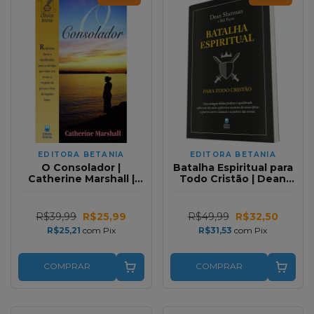
EDITORA BETANIA
EDITORA BETANIA
O Consolador |
Batalha Espiritual para
Catherine Marshall |
Todo Cristão | Dean
Clássicos Betânia
Sherman e Bill Payne
R$39,99
R$25,99
R$49,99
R$32,50
R$25,21
com
Pix
R$31,53
com
Pix
COMPRAR
COMPRAR