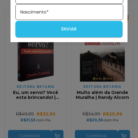
Nascimento*
35
%
OFF
40
%
OFF
ENVIAR
EDITORA BETANIA
EDITORA BETANIA
Eu, um servo? Você
Muito além da Grande
esta brincando! |
Muralha | Randy Alcorn
Charles Swindoll
R$49,99
R$32,50
R$34,99
R$20,99
R$31,53
com
Pix
R$20,36
com
Pix
COMPRAR
COMPRAR