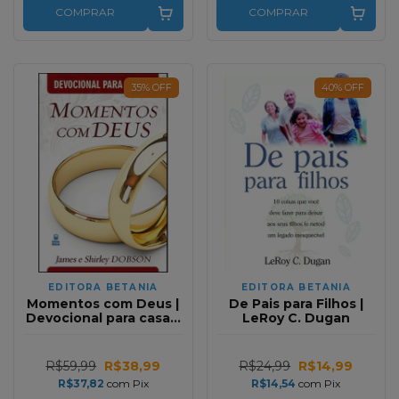
COMPRAR
COMPRAR
35
%
OFF
40
%
OFF
EDITORA BETANIA
EDITORA BETANIA
Momentos com Deus |
De Pais para Filhos |
Devocional para casais
LeRoy C. Dugan
| James e Shirley
Dobson
R$59,99
R$38,99
R$24,99
R$14,99
R$37,82
com
Pix
R$14,54
com
Pix