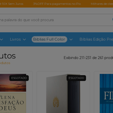
m Juros
3%OFF Para pagamentos no Pix
Milhares de clientes satis
Biblias Full Color
Livros
Bíblias Edição P
utos
Exibindo 211-231 de 261 pro
odutos
ESGOTADO
ESGOTADO