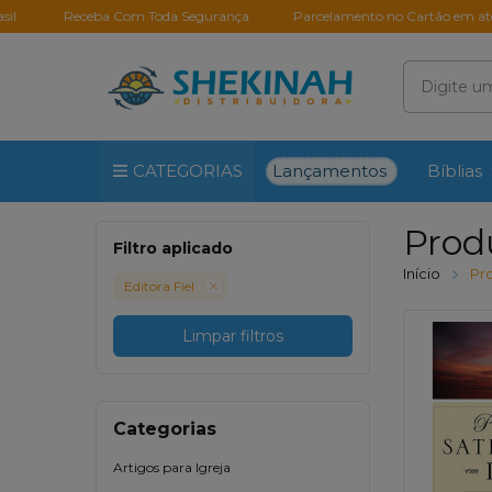
Receba Com Toda Segurança
Parcelamento no Cartão em até 10X Se
Lançamentos
CATEGORIAS
Bíblias
Prod
Filtro aplicado
Início
Pr
Editora Fiel
Limpar filtros
Categorias
Artigos para Igreja