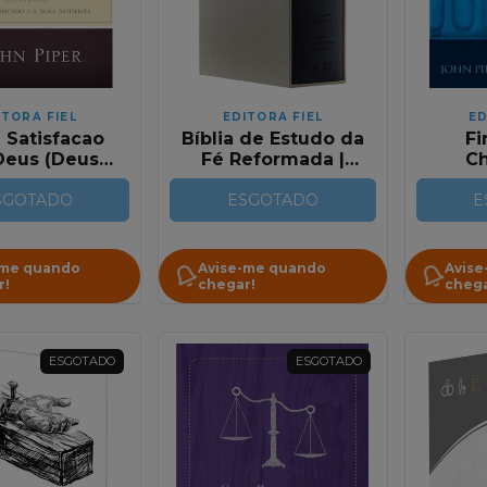
ITORA FIEL
EDITORA FIEL
ED
 Satisfacao
Bíblia de Estudo da
Fi
eus (Deus
Fé Reformada |
C
ificado e a
Com Estojo | Capa
Pers
Satisfeita)
SGOTADO
Luxo Azul Marinho
ESGOTADO
E
-me quando
Avise-me quando
Avise
r!
chegar!
chega
ESGOTADO
ESGOTADO