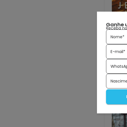
Ganhe 
Receba nov
Nome*
E-mail*
ED
Cri
Home
WhatsA
E
Nascim
Avise
chega