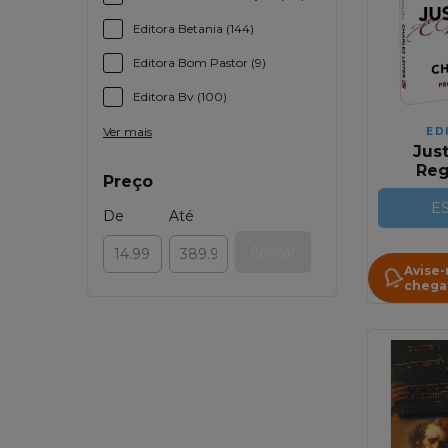
Editora Betania (144)
Editora Bom Pastor (9)
Editora Bv (100)
Ver mais
ED
Just
Reg
Preço
(Enten
da Ju
E
De
Até
Reg
Aplicar
Avise
chega