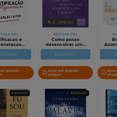
ITORA FIEL
EDITORA FIEL
ED
ificacao e
Como posso
Bo
eneracao
desenvolver uma
Acons
da a Doutrina
consciência Cristã?
Nº 
stificacao e
SGOTADO
| Série Questões
ESGOTADO
E
eneracao)
Cruciais | R. C.
Sproul
-me quando
Avise-me quando
Avise
r!
chegar!
chega
ESGOTADO
ESGOTADO