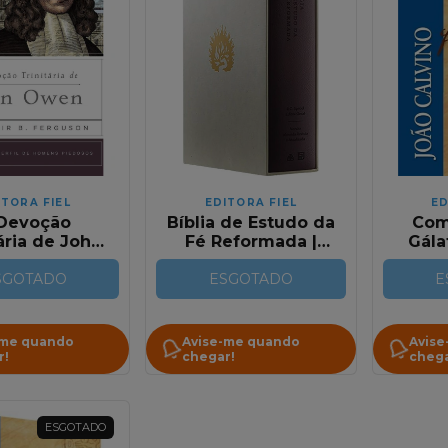
ITORA FIEL
EDITORA FIEL
ED
Devoção
Bíblia de Estudo da
Com
ária de John
Fé Reformada |
Gála
 Sinclair B.
Com Estojo | Capa
Fi
SGOTADO
erguson
Luxo Vinho
ESGOTADO
Colos
E
-me quando
Avise-me quando
Avise
r!
chegar!
chega
ESGOTADO