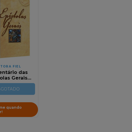
ITORA FIEL
ntário das
olas Gerais
o Calvino
SGOTADO
-me quando
r!