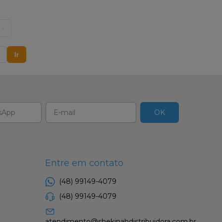
›
Ir
Entre em contato
(48) 99149-4079
(48) 99149-4079
atendimento@shekinahdistribuidora.com.br