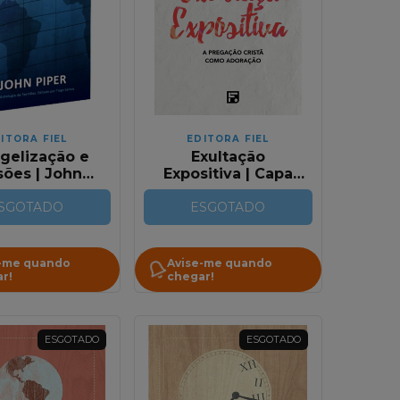
ITORA FIEL
EDITORA FIEL
gelização e
Exultação
sões | John
Expositiva | Capa
Piper
Dura | John Piper
SGOTADO
ESGOTADO
-me quando
Avise-me quando
r!
chegar!
ESGOTADO
ESGOTADO