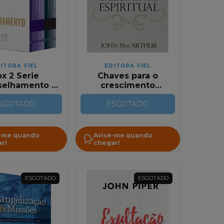
ITORA FIEL
EDITORA FIEL
x 2 Serie
Chaves para o
elhamento |
crescimento
10 ao Nº 18
espiritual | John
SGOTADO
MacArthur
ESGOTADO
-me quando
Avise-me quando
r!
chegar!
ESGOTADO
ESGOTADO