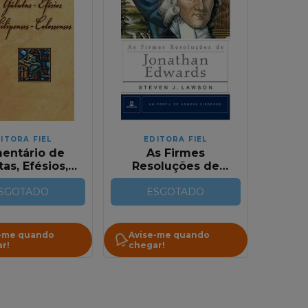
ITORA FIEL
EDITORA FIEL
entário de
As Firmes
tas, Efésios,
Resoluções de
lipenses e
Jonathan Edwards |
senses - João
SGOTADO
Steven J. Lawson
ESGOTADO
Calvino
-me quando
Avise-me quando
r!
chegar!