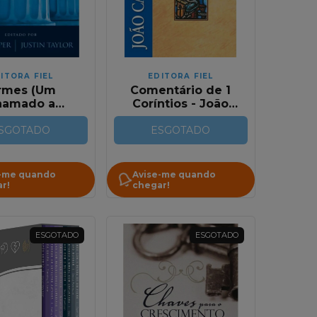
ITORA FIEL
EDITORA FIEL
rmes (Um
Comentário de 1
hamado a
Coríntios - João
everanca Dos
Calvino
SGOTADO
Santos)
ESGOTADO
-me quando
Avise-me quando
r!
chegar!
ESGOTADO
ESGOTADO