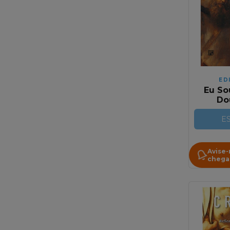
ED
Eu So
Do
Revel
E
Avise
chega