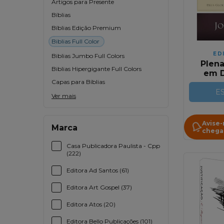
Artigos para Presente
Bíblias
Bíblias Edição Premium
Biblias Full Color
ED
Biblias Jumbo Full Colors
Plena
Biblias Hipergigante Full Colors
em D
Capas para Bíblias
Glor
Alma 
E
Ver mais
Avise
Marca
chega
Casa Publicadora Paulista - Cpp
(222)
Editora Ad Santos (61)
Editora Art Gospel (37)
Editora Atos (20)
Editora Bello Publicações (101)