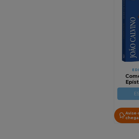
ED
Come
Epíst
Joã
E
Avise
chega