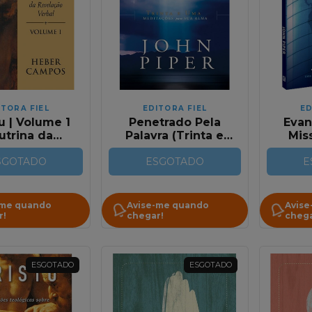
ITORA FIEL
EDITORA FIEL
ED
u | Volume 1
Penetrado Pela
Evan
utrina da
Palavra (Trinta e
Mis
ação Verbal
Uma Meditacoes
SGOTADO
Para Sua Alma)
ESGOTADO
E
-me quando
Avise-me quando
Avise
r!
chegar!
chega
ESGOTADO
ESGOTADO