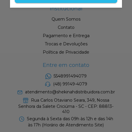
Institucional
Quem Somos
Contato
Pagamento e Entrega
Trocas e Devoluções
Política de Privacidade
Entre em contato
5548991494079
(48) 99149-4079
atendimento@shekinahdistribuidora.com.br
Rua Carlos Otaviano Seara, 349, Nossa
Senhora da Salete Criciúma - SC - CEP: 88813-
410
Segunda à Sexta das 09h às 12h e das 14h
às 17h (Horário de Atendimento Site)