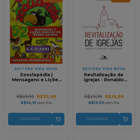
EDITORA VIDA NOVA
EDITORA VIDA NOVA
Zooclopédia |
Revitalização de
Mensagens e Lições
igrejas - Ronaldo
Bíblicas do Mundo
Lidório
Animal | Kurt L. Goble
R$59,99
R$35,99
R$29,99
R$19,99
R$34,91
com
Pix
R$19,39
com
Pix
COMPRAR
COMPRAR