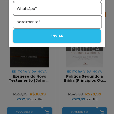
WhatsApp*
35
%
OFF
40
%
OFF
Nascimento*
ENVIAR
EDITORA VIDA NOVA
EDITORA VIDA NOVA
Exegese do Novo
Politica Segundo a
Testamento | John D.
Biblia (Principios Que
Grassmick
Todo Cristao Deve
Conhecer)
R$59,99
R$38,99
R$49,99
R$29,99
R$37,82
com
Pix
R$29,09
com
Pix
COMPRAR
COMPRAR