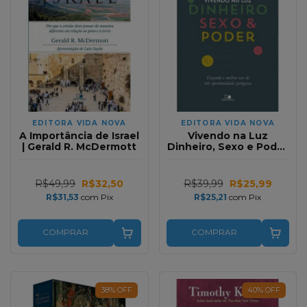
EDITORA VIDA NOVA
EDITORA VIDA NOVA
A Importância de Israel
Vivendo na Luz
| Gerald R. McDermott
Dinheiro, Sexo e Poder
| John Piper
R$49,99
R$32,50
R$39,99
R$25,99
R$31,53
com
Pix
R$25,21
com
Pix
COMPRAR
COMPRAR
38
%
OFF
40
%
OFF