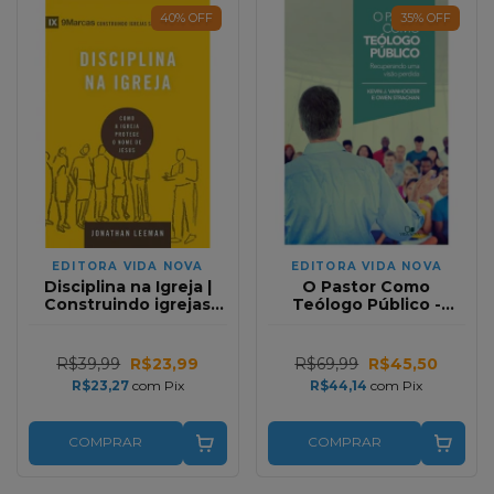
40
%
OFF
35
%
OFF
EDITORA VIDA NOVA
EDITORA VIDA NOVA
Disciplina na Igreja |
O Pastor Como
Construindo igrejas
Teólogo Público -
saudáveis | Jonathan
Kevin J. Vanhoozer
Leeman
R$39,99
R$23,99
R$69,99
R$45,50
R$23,27
com
Pix
R$44,14
com
Pix
COMPRAR
COMPRAR