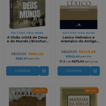
EDITORA VIDA NOVA
EDITORA VIDA NOVA
A Visão cristã de Deus
Lexico Hebraico e
e do Mundo | Brochura
Aramaico do Antigo
| James Orr
Testamento em Capa
Dura
R$229,99
R$149,99
R$129,99
R$84,50
R$145,49
com
Pix
R$81,97
com
Pix
2
x de
R$75,00
sem juros
COMPRAR
COMPRAR
40
%
OFF
36
%
OFF