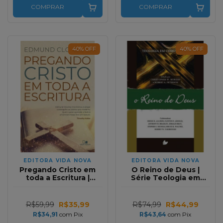
COMPRAR
COMPRAR
40
%
OFF
40
%
OFF
EDITORA VIDA NOVA
EDITORA VIDA NOVA
Pregando Cristo em
O Reino de Deus |
toda a Escritura |
Série Teologia em
Edmund Clowney
comunidade
R$59,99
R$35,99
R$74,99
R$44,99
R$34,91
com
Pix
R$43,64
com
Pix