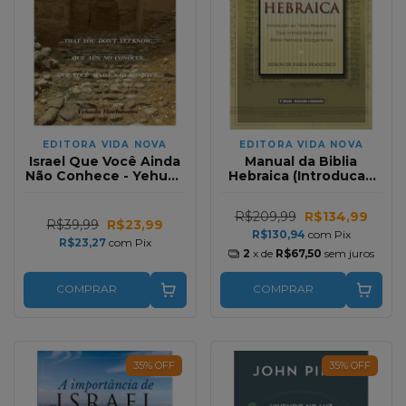
EDITORA VIDA NOVA
EDITORA VIDA NOVA
Israel Que Você Ainda
Manual da Biblia
Não Conhece - Yehuda
Hebraica (Introducao
Hochmann
ao Texto Massoretico)
R$209,99
R$134,99
R$39,99
R$23,99
R$130,94
com
Pix
R$23,27
com
Pix
2
x de
R$67,50
sem juros
COMPRAR
COMPRAR
35
%
OFF
35
%
OFF