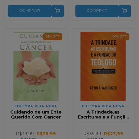
COMPRAR
COMPRAR
35
%
OFF
40
%
OFF
EDITORA VIDA NOVA
EDITORA VIDA NOVA
Cuidando de um Ente
A Trindade,as
Querido Com Cancer
Escrituras e a Função
do Teólogo | Kevin J.
Vanhoozer
R$39,99
R$25,99
R$39,99
R$23,99