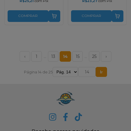
R$25,21
com
Pix
R$23,27
com
Pix
COMPRAR
COMPRAR
‹
1
…
13
14
15
…
25
›
Página 14 de 25
Ir