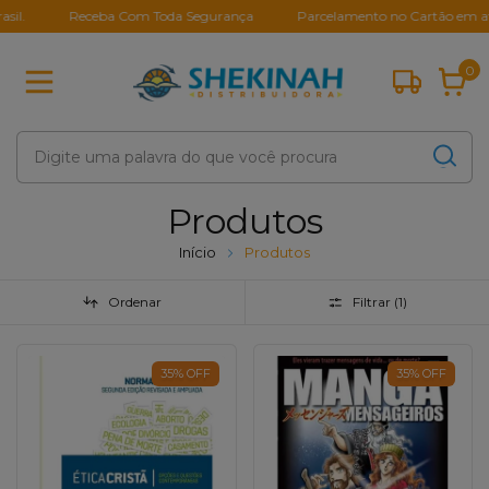
Receba Com Toda Segurança
Parcelamento no Cartão em até 10X
0
Produtos
Início
Produtos
Ordenar
Filtrar (
1
)
35
%
OFF
35
%
OFF