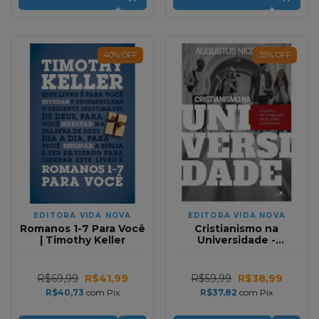
40
%
OFF
35
%
OFF
EDITORA VIDA NOVA
EDITORA VIDA NOVA
Romanos 1-7 Para Você
Cristianismo na
| Timothy Keller
Universidade -
Augustus Nicodemus
R$69,99
R$41,99
R$59,99
R$38,99
R$40,73
com
Pix
R$37,82
com
Pix