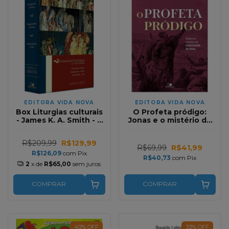
EDITORA VIDA NOVA
EDITORA VIDA NOVA
Box Liturgias culturais
O Profeta pródigo:
- James K. A. Smith - 3
Jonas e o mistério da
volumes
misericórdia de Deus |
Timothy Keller
R$209,99
R$129,99
R$69,99
R$41,99
R$126,09
com
Pix
R$40,73
com
Pix
2
x de
R$65,00
sem juros
COMPRAR
COMPRAR
40
%
OFF
33
%
OFF