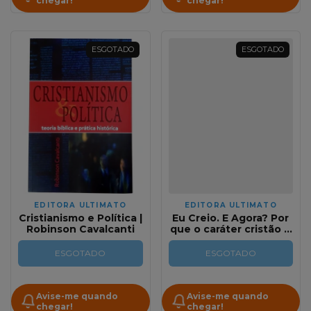
chegar!
chegar!
ESGOTADO
ESGOTADO
EDITORA ULTIMATO
EDITORA ULTIMATO
Cristianismo e Política |
Eu Creio. E Agora? Por
Robinson Cavalcanti
que o caráter cristão é
importante | N. T.
Wright
ESGOTADO
ESGOTADO
Avise-me quando
Avise-me quando
chegar!
chegar!