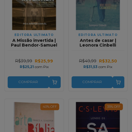
EDITORA ULTIMATO
EDITORA ULTIMATO
A Missão invertida |
Antes de casar |
Paul Bendor-Samuel
Leonora Cinbelli
R$39,99
R$25,99
R$49,99
R$32,50
R$25,21
com
Pix
R$31,53
com
Pix
COMPRAR
COMPRAR
40
%
OFF
35
%
OFF