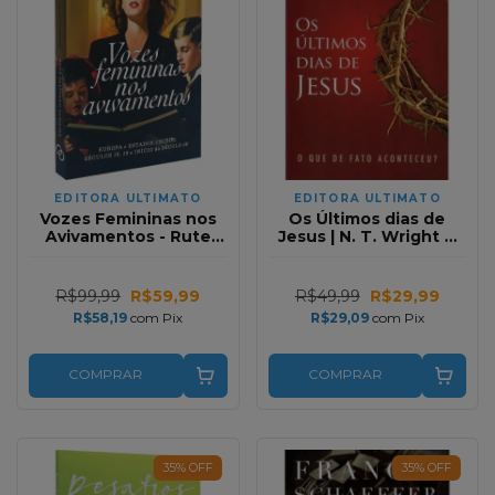
EDITORA ULTIMATO
EDITORA ULTIMATO
Vozes Femininas nos
Os Últimos dias de
Avivamentos - Rute
Jesus | N. T. Wright e
Salviano Almeida
Craig A. Evans
R$99,99
R$59,99
R$49,99
R$29,99
R$58,19
com
Pix
R$29,09
com
Pix
COMPRAR
COMPRAR
35
%
OFF
35
%
OFF