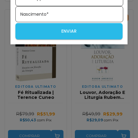
Nascimento*
35
%
OFF
40
%
OFF
ENVIAR
EDITORA ULTIMATO
EDITORA ULTIMATO
Fé Ritualizada |
Louvor, Adoração E
Terence Cuneo
Liturgia Rubem
Amorese
R$79,99
R$51,99
R$49,99
R$29,99
R$50,43
com
Pix
R$29,09
com
Pix
COMPRAR
COMPRAR