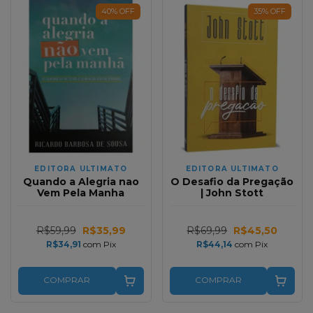
40
%
OFF
35
%
OFF
EDITORA ULTIMATO
EDITORA ULTIMATO
Quando a Alegria nao
O Desafio da Pregação
Vem Pela Manha
| John Stott
R$59,99
R$35,99
R$69,99
R$45,50
R$34,91
com
Pix
R$44,14
com
Pix
COMPRAR
COMPRAR