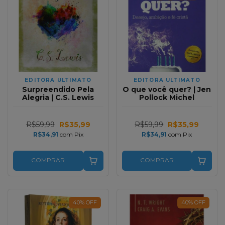
EDITORA ULTIMATO
EDITORA ULTIMATO
Surpreendido Pela
O que você quer? | Jen
Alegria | C.S. Lewis
Pollock Michel
R$59,99
R$35,99
R$59,99
R$35,99
R$34,91
com
Pix
R$34,91
com
Pix
COMPRAR
COMPRAR
40
%
OFF
40
%
OFF