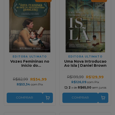
EDITORA ULTIMATO
EDITORA ULTIMATO
Vozes Femininas no
Uma Nova Introducao
Início do
Ao Isla | Daniel Brown
Protestantismo
Brasileiro | Rute
R$199,99
R$129,99
Salviano Almeida
R$82,99
R$54,99
R$126,09
com
Pix
R$53,34
com
Pix
2
x de
R$65,00
sem juros
COMPRAR
COMPRAR