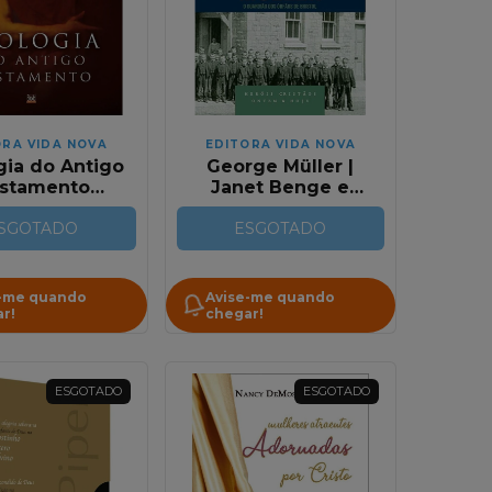
ORA VIDA NOVA
EDITORA VIDA NOVA
gia do Antigo
George Müller |
stamento
Janet Benge e
ene Merrill)
Geoff benge
SGOTADO
ESGOTADO
-me quando
Avise-me quando
r!
chegar!
ESGOTADO
ESGOTADO