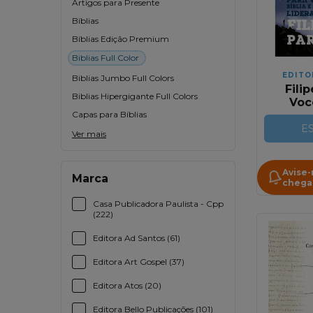
Artigos para Presente
Bíblias
Bíblias Edição Premium
Biblias Full Color
EDITO
Biblias Jumbo Full Colors
Fili
Biblias Hipergigante Full Colors
Você
Capas para Bíblias
Pala
p
E
Ver mais
Avise
Marca
chega
Casa Publicadora Paulista - Cpp
(222)
Editora Ad Santos (61)
Editora Art Gospel (37)
Editora Atos (20)
Editora Bello Publicações (101)