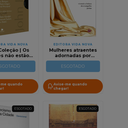
ORA VIDA NOVA
EDITORA VIDA NOVA
Coleção | Os
Mulheres atraentes
es não estão
adornadas por
lenciosos
Cristo | Nancy
SGOTADO
ESGOTADO
Demoss
Wolgemuth
-me quando
Avise-me quando
r!
chegar!
ESGOTADO
ESGOTADO