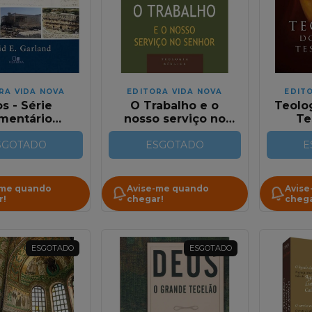
RA VIDA NOVA
EDITORA VIDA NOVA
EDIT
s - Série
O Trabalho e o
Teolo
mentário
nosso serviço no
Te
tivo - David
Senhor | James M.
(Eug
 Garland
SGOTADO
Hamilton JR.
ESGOTADO
E
-me quando
Avise-me quando
Avise
r!
chegar!
chega
ESGOTADO
ESGOTADO