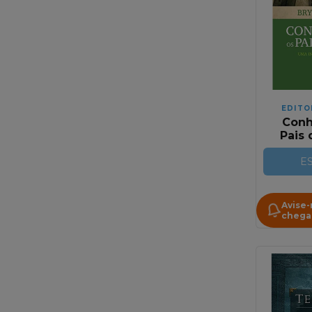
EDITO
Conh
Pais 
Autor 
Pais
E
Avise
chega