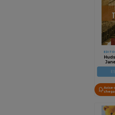
EDITO
Huds
Jan
Geo
E
Avise
chega