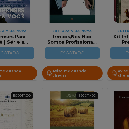
RA VIDA NOVA
EDITORA VIDA NOVA
EDIT
penses Para
Irmãos,Nos Não
Kit In
 | Série a
Somos Profissionais
Pr
vra de Deus
| John Piper
Parábo
ara você
SGOTADO
ESGOTADO
B
E
-me quando
Avise-me quando
Avise
r!
chegar!
chega
ESGOTADO
ESGOTADO