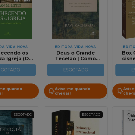
RA VIDA NOVA
EDITORA VIDA NOVA
EDIT
ecendo os
Deus o Grande
Box 
da Igreja (O
Tecelao | Como
cisn
Apresenta 10
Deus Nos Molda Por
si
 da Igreja
SGOTADO
ESGOTADO
Meio dos
E
Antiga)
Acontecimentos da
Vida
-me quando
Avise-me quando
Avise
r!
chegar!
chega
ESGOTADO
ESGOTADO