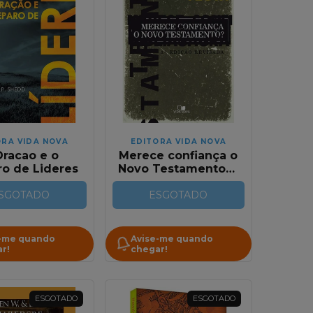
ORA VIDA NOVA
EDITORA VIDA NOVA
Oracao e o
Merece confiança o
ro de Lideres
Novo Testamento? |
F. F. Bruce
SGOTADO
ESGOTADO
-me quando
Avise-me quando
r!
chegar!
ESGOTADO
ESGOTADO