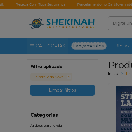
eceba Com Toda Segurança
Parcelamento no Cartão em até 10X Sem J
Lançamentos
CATEGORIAS
Bíblias
Prod
Filtro aplicado
Início
Pr
Editora Vida Nova
Limpar filtros
Categorias
Artigos para Igreja