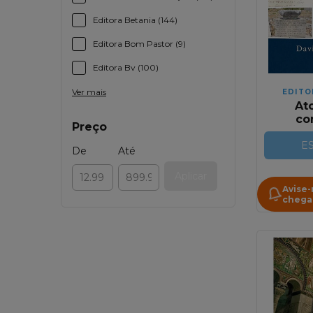
Editora Betania (144)
Editora Bom Pastor (9)
Editora Bv (100)
Ver mais
EDITO
Ato
co
Preço
exposi
E.
E
De
Até
Aplicar
Avise
chega