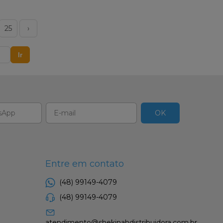
25
›
Ir
Entre em contato
(48) 99149-4079
(48) 99149-4079
atendimento@shekinahdistribuidora.com.br