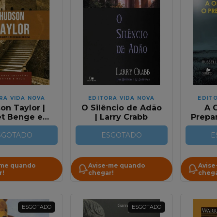
RA VIDA NOVA
EDITORA VIDA NOVA
EDIT
on Taylor |
O Silêncio de Adão
A 
et Benge e
| Larry Crabb
Prepa
ff Benge
SGOTADO
ESGOTADO
E
-me quando
Avise-me quando
Avise
r!
chegar!
chega
ESGOTADO
ESGOTADO