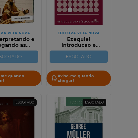
ORA VIDA NOVA
EDITORA VIDA NOVA
terpretando e
Ezequiel
egando as
Introducao e
las | Craig L.
Comentario
lomberg
SGOTADO
ESGOTADO
-me quando
Avise-me quando
r!
chegar!
ESGOTADO
ESGOTADO