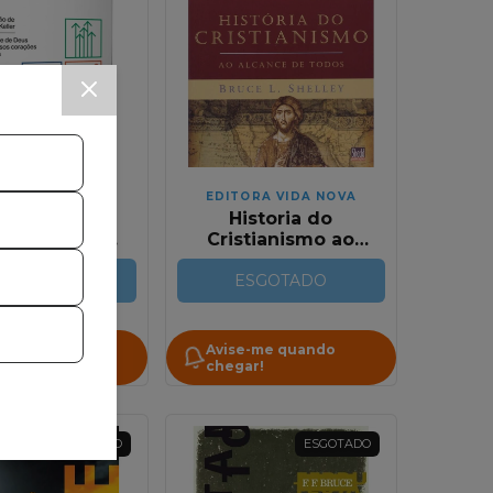
ORA VIDA NOVA
EDITORA VIDA NOVA
cismo Nova
Historia do
de | Timothy
Cristianismo ao
Keller
Alcance de Todos
SGOTADO
ESGOTADO
-me quando
Avise-me quando
r!
chegar!
ESGOTADO
ESGOTADO