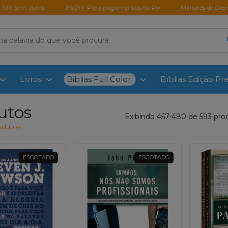
uros
3%OFF Para pagamentos no Pix
Milhares de clientes satisfei
Biblias Full Color
Livros
Bíblias Edição P
utos
Exibindo 457-480 de 593 pro
odutos
ESGOTADO
ESGOTADO