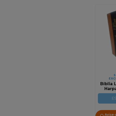
S
EXC
Bíblia 
Harp
Cori
Marr
E
Avise