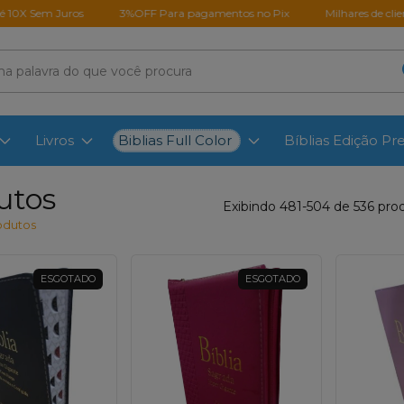
m Juros
3%OFF Para pagamentos no Pix
Milhares de clientes satis
Biblias Full Color
Livros
Bíblias Edição P
utos
Exibindo 481-504 de 536 pro
odutos
ESGOTADO
ESGOTADO