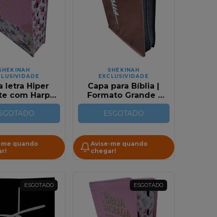
SHEKINAH
SHEKINAH
CLUSIVIDADE
EXCLUSIVIDADE
a letra Hiper
Capa para Bíblia |
te com Harpa
Formato Grande |
 Bicolor Rosa
Com Zíper | Jesus
ge Floral
SGOTADO
ESGOTADO
Marrom
-me quando
Avise-me quando
r!
chegar!
ESGOTADO
ESGOTADO