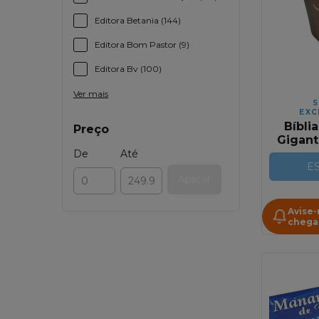
Editora Betania (144)
Editora Bom Pastor (9)
Editora Bv (100)
Ver mais
S
EXC
Bíblia
Preço
Gigan
Prem
De
Até
Preta
E
Aplicar
F
Avise
chega