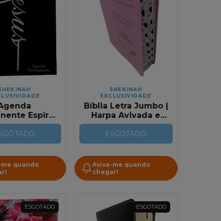
SHEKINAH
SHEKINAH
CLUSIVIDADE
EXCLUSIVIDADE
Agenda
Bíblia Letra Jumbo |
nente Espiral
Harpa Avivada e
anho Grande |
Corinhos | RC | Rosa
us | Preta
SGOTADO
ESGOTADO
-me quando
Avise-me quando
r!
chegar!
ESGOTADO
ESGOTADO