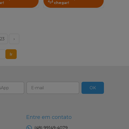
r!
chegar!
23
›
Ir
Entre em contato
(48) 99149-4079