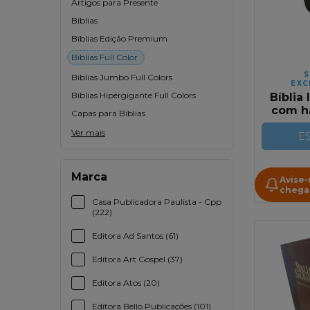
Artigos para Presente
Bíblias
Bíblias Edição Premium
Biblias Full Color
S
Biblias Jumbo Full Colors
EXC
Biblias Hipergigante Full Colors
Bíblia 
com ha
Capas para Bíblias
cori
Ver mais
preto 
E
Marca
Avise
chega
Casa Publicadora Paulista - Cpp
(222)
Editora Ad Santos (61)
Editora Art Gospel (37)
Editora Atos (20)
Editora Bello Publicações (101)