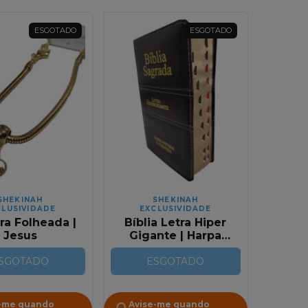
ESGOTADO
ESGOTADO
SHEKINAH
SHEKINAH
CLUSIVIDADE
EXCLUSIVIDADE
ra Folheada |
Bíblia Letra Hiper
Jesus
Gigante | Harpa
Avivada e Corinhos
SGOTADO
| Bicolor Preta Luxo
ESGOTADO
-me quando
Avise-me quando