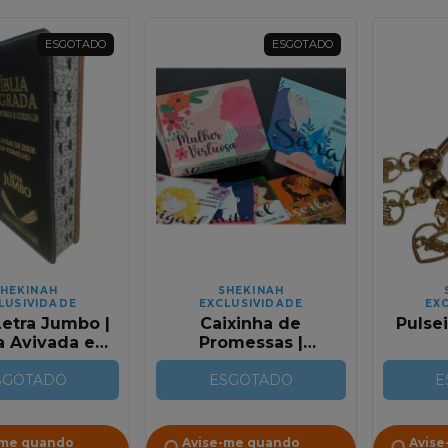
ESGOTADO
ESGOTADO
HEKINAH
SHEKINAH
LUSIVIDADE
EXCLUSIVIDADE
EX
Letra Jumbo |
Caixinha de
Pulsei
a Avivada e
Promessas |
nhos | RC |
Mananciais da
om Claro e
SGOTADO
Mulher Virtuosa
ESGOTADO
E
Preto
-me quando
Avise-me quando
Avise