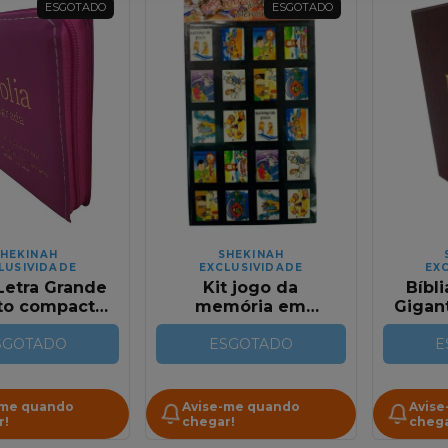
ESGOTADO
ESGOTADO
HEKINAH
SHEKINAH
LUSIVIDADE
EXCLUSIVIDADE
EX
 Letra Grande
Kit jogo da
Bíbli
to compacto
memória em
Gigan
 com Harpa |
madeira |
Rel
íper | Pink
SGOTADO
Passagens bíblicas
ESGOTADO
com
E
ll Colors
-me quando
Avise-me quando
Avise
r!
chegar!
chega