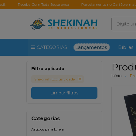
Receba Com Toda Segurança
Parcelamento no Cartão em até 10X Se
Lançamentos
CATEGORIAS
Bíblias
Prod
Filtro aplicado
Início
Pr
Shekinah Exclusividade
Limpar filtros
Categorias
Artigos para Igreja