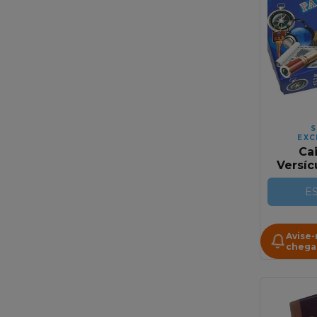
S
EXC
Ca
Versíc
Mananc
Para H
E
Avise
chega