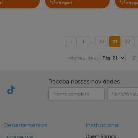
r!
chegar!
chega
‹
1
…
20
21
22
Página 21 de 23
Receba nossas novidades
Departamentos
Institucional
Quem Somos
Lançamentos