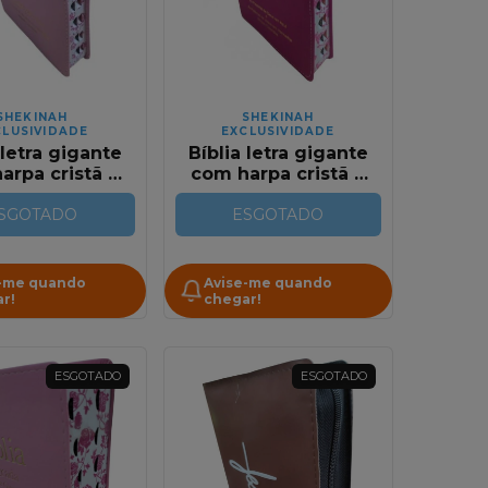
SHEKINAH
SHEKINAH
CLUSIVIDADE
EXCLUSIVIDADE
 letra gigante
Bíblia letra gigante
arpa cristã e
com harpa cristã e
nhos relevo
corinhos relevo
RC Full Color
SGOTADO
pink RC Full Color
ESGOTADO
-me quando
Avise-me quando
r!
chegar!
ESGOTADO
ESGOTADO