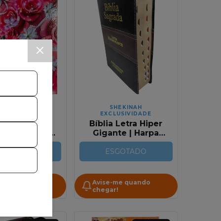
SHEKINAH
SHEKINAH
CLUSIVIDADE
EXCLUSIVIDADE
Agenda
Bíblia Letra Hiper
nente Espiral
Gigante | Harpa
anho Grande |
Avivada e Corinhos
er Virtuosa
SGOTADO
| BIcolor Preta e
ESGOTADO
Pink
Marrom
-me quando
Avise-me quando
r!
chegar!