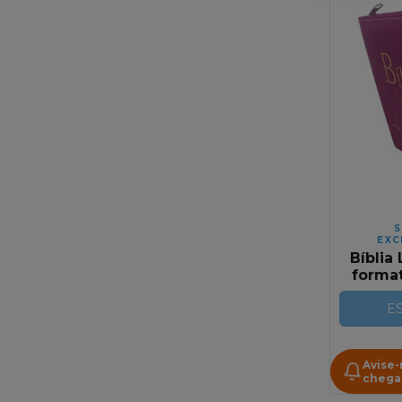
S
EXC
Bíblia
forma
Luxo |
com Z
E
Fu
Avise
chega