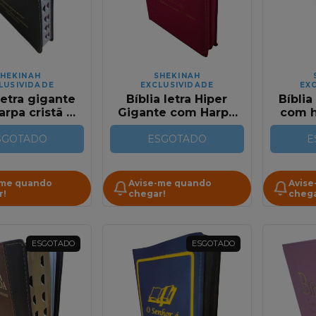
HEKINAH
SHEKINAH
LUSIVIDADE
EXCLUSIVIDADE
EX
letra gigante
Bíblia letra Hiper
Bíblia
rpa cristã e
Gigante com Harpa
com h
nhos relevo
Relevo Pink com
Cori
RC Full Color
SGOTADO
Zíper Full Color
ESGOTADO
Rosa 
E
-me quando
Avise-me quando
Avise
r!
chegar!
chega
ESGOTADO
ESGOTADO