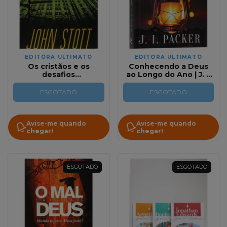
EDITORA ULTIMATO
EDITORA ULTIMATO
Os cristãos e os
Conhecendo a Deus
desafios
ao Longo do Ano | J. I.
contemporâneos |
PACKER
John Stott
ESGOTADO
ESGOTADO
Avise-me quando
Avise-me quando
chegar!
chegar!
ESGOTADO
ESGOTADO