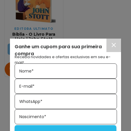
EDITORA ULTIMATO
Bíblia - O Livro Para
Hoje | John Stott
Ganhe um cupom para sua primeira
ESGOTADO
compra
Receba novidades e ofertas exclusivas em seu e-
mail!
Avise-me quando
Nome*
chegar!
E-mail*
WhatsApp*
‹
1
2
3
›
Nascimento*
Página 3 de 3
Ir