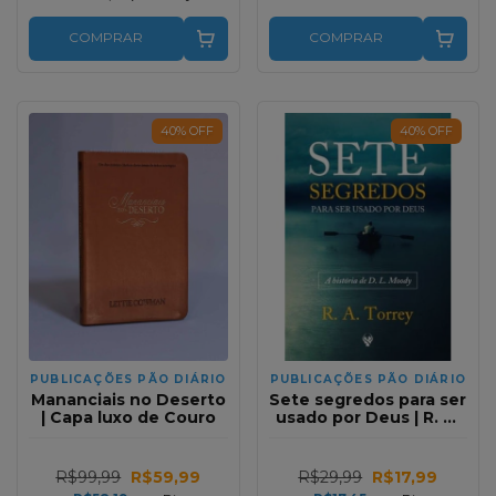
COMPRAR
COMPRAR
40
%
OFF
40
%
OFF
PUBLICAÇÕES PÃO DIÁRIO
PUBLICAÇÕES PÃO DIÁRIO
Mananciais no Deserto
Sete segredos para ser
| Capa luxo de Couro
usado por Deus | R. A.
Torrey
R$99,99
R$59,99
R$29,99
R$17,99