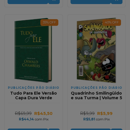
35
%
OFF
40
%
OFF
PUBLICAÇÕES PÃO DIÁRIO
PUBLICAÇÕES PÃO DIÁRIO
Tudo Para Ele Versão
Quadrinho Smilingüido
Capa Dura Verde
e sua Turma | Volume 5
R$69,99
R$45,50
R$9,99
R$5,99
R$44,14
com
Pix
R$5,81
com
Pix