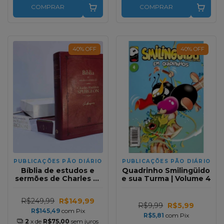
COMPRAR
COMPRAR
40
%
OFF
40
%
OFF
PUBLICAÇÕES PÃO DIÁRIO
PUBLICAÇÕES PÃO DIÁRIO
Bíblia de estudos e
Quadrinho Smilingüido
sermões de Charles H.
e sua Turma | Volume 4
Spurgeon NVT | Bordô
R$249,99
R$149,99
R$9,99
R$5,99
R$145,49
com
Pix
R$5,81
com
Pix
2
x de
R$75,00
sem juros