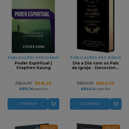
PUBLICAÇÕES PÃO DIÁRIO
PUBLICAÇÕES PÃO DIÁRIO
Poder Espiritual |
Dia a Dia com os Pais
Stephen Kaung
da Igreja - Devocional
Diário - Capa de Couro
R$24,99
R$16,25
R$69,99
R$45,50
R$15,76
com
Pix
R$44,14
com
Pix
COMPRAR
COMPRAR
35
%
OFF
35
%
OFF