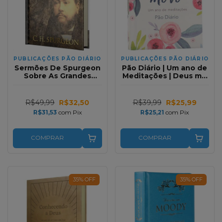
PUBLICAÇÕES PÃO DIÁRIO
PUBLICAÇÕES PÃO DIÁRIO
Sermões De Spurgeon
Pão Diário | Um ano de
Sobre As Grandes
Meditações | Deus me
Orações Da Bíblia em
Vê
Capa Dura
R$49,99
R$32,50
R$39,99
R$25,99
R$31,53
com
Pix
R$25,21
com
Pix
COMPRAR
COMPRAR
35
%
OFF
35
%
OFF