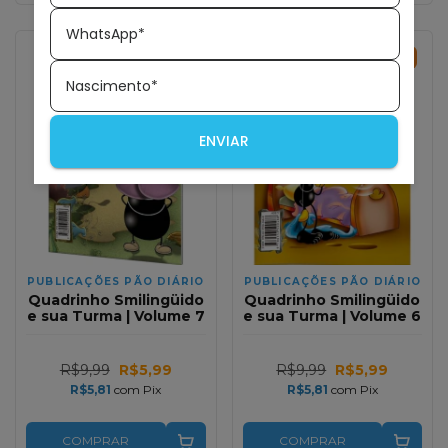
WhatsApp*
40
%
OFF
40
%
OFF
Nascimento*
ENVIAR
PUBLICAÇÕES PÃO DIÁRIO
PUBLICAÇÕES PÃO DIÁRIO
Quadrinho Smilingüido
Quadrinho Smilingüido
e sua Turma | Volume 7
e sua Turma | Volume 6
R$9,99
R$5,99
R$9,99
R$5,99
R$5,81
com
Pix
R$5,81
com
Pix
COMPRAR
COMPRAR