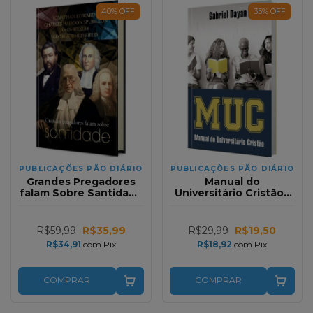
40
%
OFF
35
%
OFF
PUBLICAÇÕES PÃO DIÁRIO
PUBLICAÇÕES PÃO DIÁRIO
Grandes Pregadores
Manual do
falam Sobre Santidade
Universitário Cristão |
- Coleção de Sermões
Gabriel Dayan
R$59,99
R$35,99
R$29,99
R$19,50
R$34,91
com
Pix
R$18,92
com
Pix
COMPRAR
COMPRAR