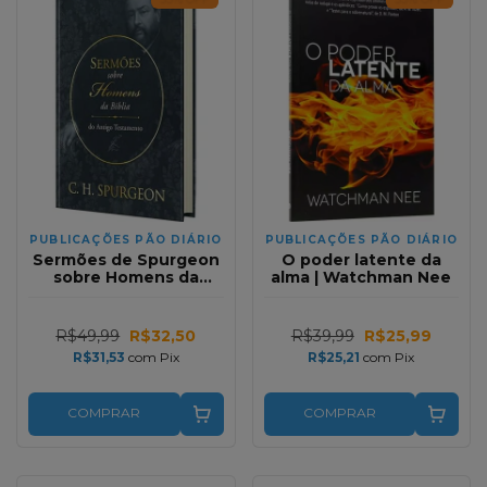
PUBLICAÇÕES PÃO DIÁRIO
PUBLICAÇÕES PÃO DIÁRIO
Sermões de Spurgeon
O poder latente da
sobre Homens da
alma | Watchman Nee
Bíblia do Antigo
Testamento | Capa
dura
R$49,99
R$32,50
R$39,99
R$25,99
R$31,53
com
Pix
R$25,21
com
Pix
COMPRAR
COMPRAR