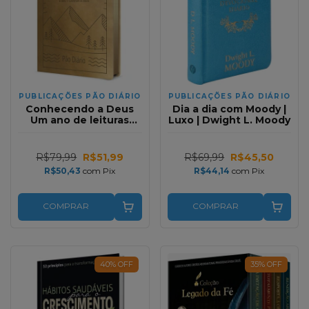
PUBLICAÇÕES PÃO DIÁRIO
PUBLICAÇÕES PÃO DIÁRIO
Conhecendo a Deus
Dia a dia com Moody |
Um ano de leituras
Luxo | Dwight L. Moody
bíblicas sobre o
Caráter de Deus
R$79,99
R$51,99
R$69,99
R$45,50
R$50,43
com
Pix
R$44,14
com
Pix
COMPRAR
COMPRAR
40
%
OFF
35
%
OFF