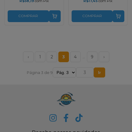
R$58,19
com
Pix
R$17,45
com
Pix
COMPRAR
COMPRAR
‹
1
2
3
4
…
9
›
Página 3 de 9
Ir