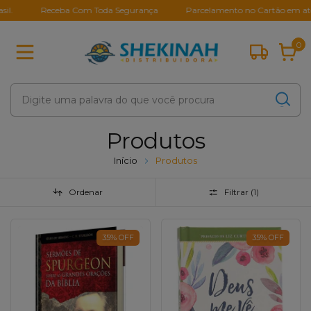
Receba Com Toda Segurança
Parcelamento no Cartão em até 10X 
0
Produtos
Início
Produtos
Ordenar
Filtrar (
1
)
35
%
OFF
35
%
OFF