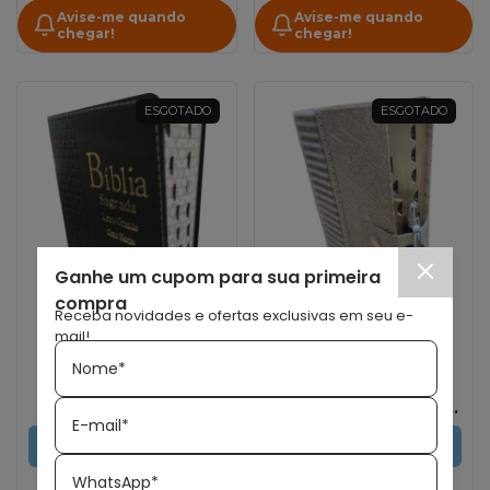
Avise-me quando
Avise-me quando
chegar!
chegar!
ESGOTADO
ESGOTADO
Ganhe um cupom para sua primeira
compra
Receba novidades e ofertas exclusivas em seu e-
mail!
CASA PUBLICADORA
CASA PUBLICADORA
Nome*
PAULISTA - CPP
PAULISTA - CPP
Bíblia Letra Grande
Bíblia Letra Hiper
formato compacto
Gigante | Com Harpa |
E-mail*
Luxo com Harpa - Preta
Versão Gold | Capa
Carteira | Dourada
ESGOTADO
ESGOTADO
WhatsApp*