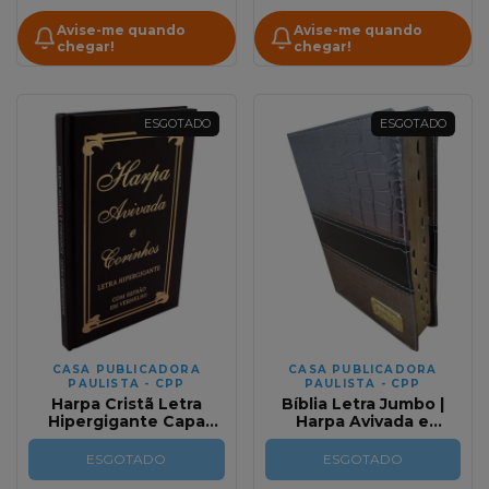
Avise-me quando
Avise-me quando
chegar!
chegar!
ESGOTADO
ESGOTADO
CASA PUBLICADORA
CASA PUBLICADORA
PAULISTA - CPP
PAULISTA - CPP
Harpa Cristã Letra
Bíblia Letra Jumbo |
Hipergigante Capa
Harpa Avivada e
Dura Com Corinhos
Corinhos | RC |
Preta Dourada
Premium Bicolor
ESGOTADO
ESGOTADO
Grafite e Preto