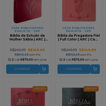
CASA PUBLICADORA
CASA PUBLICADORA
PAULISTA - CPP
PAULISTA - CPP
Bíblia de Estudo da
Bíblia da Pregadora Fiel
Mulher Sábia | ARC |
| Full Color | ARC | Capa
Harpa Avivada | Capa
Luxo Rosa
Magnólia Vermelha Full
R$249,99
R$149,99
R$249,99
R$149,99
Color
R$145,49
com
Pix
R$145,49
com
Pix
2
x de
R$75,00
sem juros
2
x de
R$75,00
sem juros
COMPRAR
COMPRAR
40
%
OFF
40
%
OFF