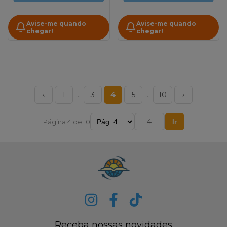
Avise-me quando
Avise-me quando
chegar!
chegar!
‹
1
…
3
4
5
…
10
›
Página 4 de 10
Ir
Receba nossas novidades