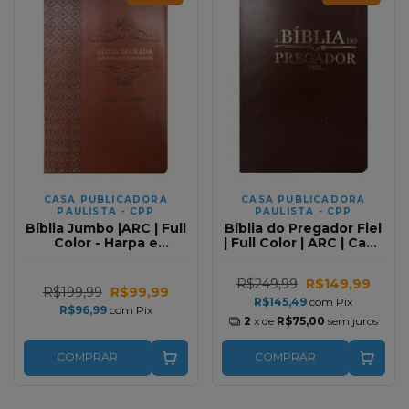
CASA PUBLICADORA
CASA PUBLICADORA
PAULISTA - CPP
PAULISTA - CPP
Bíblia Jumbo |ARC | Full
Bíblia do Pregador Fiel
Color - Harpa e
| Full Color | ARC | Capa
Corinhos | Capa PU
Luxo Vinho
Luxo | Arabesco Vinho
R$249,99
R$149,99
R$199,99
R$99,99
R$145,49
com
Pix
R$96,99
com
Pix
2
x de
R$75,00
sem juros
COMPRAR
COMPRAR