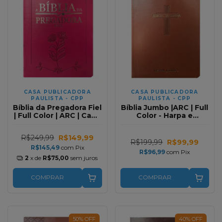
CASA PUBLICADORA
CASA PUBLICADORA
PAULISTA - CPP
PAULISTA - CPP
Bíblia da Pregadora Fiel
Bíblia Jumbo |ARC | Full
| Full Color | ARC | Capa
Color - Harpa e
Luxo Pink
Corinhos | Capa PU
Luxo | Cruz Vinho
R$249,99
R$149,99
R$199,99
R$99,99
R$145,49
com
Pix
R$96,99
com
Pix
2
x de
R$75,00
sem juros
COMPRAR
COMPRAR
50
%
OFF
40
%
OFF