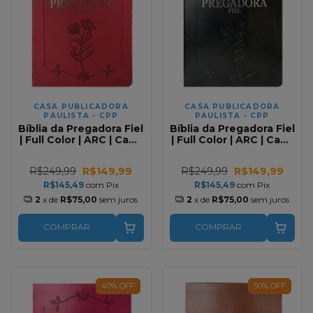
CASA PUBLICADORA
CASA PUBLICADORA
PAULISTA - CPP
PAULISTA - CPP
Bíblia da Pregadora Fiel
Bíblia da Pregadora Fiel
| Full Color | ARC | Capa
| Full Color | ARC | Capa
Luxo Vermelha
Luxo Preta
R$249,99
R$149,99
R$249,99
R$149,99
R$145,49
com
Pix
R$145,49
com
Pix
2
x de
R$75,00
sem juros
2
x de
R$75,00
sem juros
COMPRAR
COMPRAR
40
%
OFF
50
%
OFF