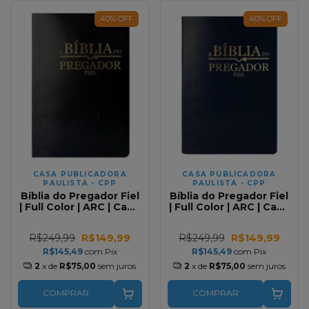
40
%
OFF
40
%
OFF
CASA PUBLICADORA
CASA PUBLICADORA
PAULISTA - CPP
PAULISTA - CPP
Bíblia do Pregador Fiel
Bíblia do Pregador Fiel
| Full Color | ARC | Capa
| Full Color | ARC | Capa
Luxo Preta
Luxo Azul
R$249,99
R$149,99
R$249,99
R$149,99
R$145,49
com
Pix
R$145,49
com
Pix
2
x de
R$75,00
sem juros
2
x de
R$75,00
sem juros
COMPRAR
COMPRAR