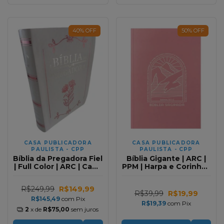
40
%
OFF
50
%
OFF
CASA PUBLICADORA
CASA PUBLICADORA
PAULISTA - CPP
PAULISTA - CPP
Bíblia da Pregadora Fiel
Bíblia Gigante | ARC |
| Full Color | ARC | Capa
PPM | Harpa e Corinhos
Luxo Branca
| Full Color | Palavras de
Jesus em Vermelho e
R$249,99
R$149,99
Deus Azul - Salmos 121
R$39,99
R$19,99
R$145,49
com
Pix
R$19,39
com
Pix
2
x de
R$75,00
sem juros