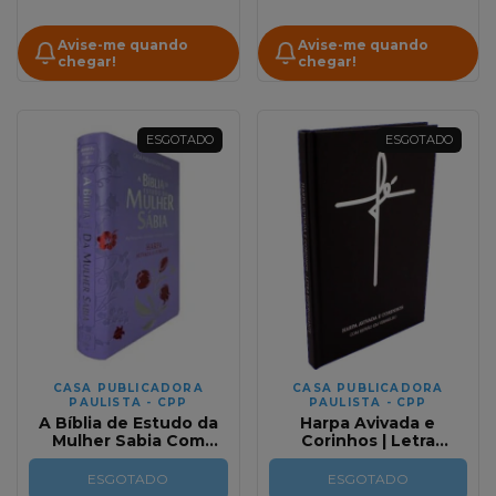
Avise-me quando
Avise-me quando
chegar!
chegar!
ESGOTADO
ESGOTADO
CASA PUBLICADORA
CASA PUBLICADORA
PAULISTA - CPP
PAULISTA - CPP
A Bíblia de Estudo da
Harpa Avivada e
Mulher Sabia Com
Corinhos | Letra
Harpa Avivada e
Hipergigante | Capa
Corinhos | Lilás | RC Full
dura | Fé Preta
ESGOTADO
ESGOTADO
Color