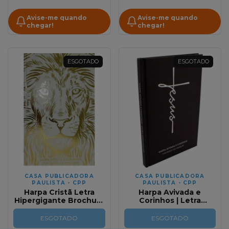
Avise-me quando
Avise-me quando
chegar!
chegar!
ESGOTADO
ESGOTADO
CASA PUBLICADORA
CASA PUBLICADORA
PAULISTA - CPP
PAULISTA - CPP
Harpa Cristã Letra
Harpa Avivada e
Hipergigante Brochura
Corinhos | Letra
Leão Branca
Hipergigante | Capa
dura | Jesus Preta
ESGOTADO
ESGOTADO