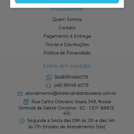
Institucional
Quem Somos
Contato
Pagamento e Entrega
Trocas e Devoluções
Política de Privacidade
Entre em contato
5548991494079
(48) 99149-4079
atendimento@shekinahdistribuidora.com.br
Rua Carlos Otaviano Seara, 349, Nossa
Senhora da Salete Criciúma - SC - CEP: 88813-
410
Segunda à Sexta das 09h às 12h e das 14h
às 17h (Horário de Atendimento Site)