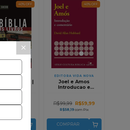
40
%
OFF
40
%
OFF
ORA VIDA NOVA
EDITORA VIDA NOVA
a e os Livros |
Joel e Amos
el P. Shedd
Introducao e
Comentario
,99
R$17,99
R$99,99
R$59,99
17,45
com
Pix
R$58,19
com
Pix
MPRAR
COMPRAR