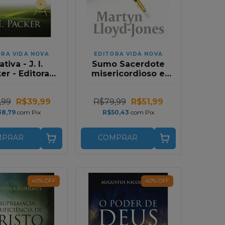
ORA VIDA NOVA
EDITORA VIDA NOVA
ativa - J. I.
Sumo Sacerdote
er - Editora
misericordioso e
ida Nova
fiel - David Martyn
Lloyd-Jones
,99
R$39,99
R$79,99
R$51,99
38,79
com
Pix
R$50,43
com
Pix
MPRAR
COMPRAR
40
%
OFF
40
%
OFF