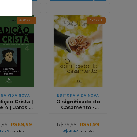
40
%
OFF
35
%
OFF
ORA VIDA NOVA
EDITORA VIDA NOVA
dição Cristã |
O significado do
 4 | Jaroslav
Casamento -
Pelikan
Timothy Keller
,99
R$89,99
R$79,99
R$51,99
87,29
com
Pix
R$50,43
com
Pix