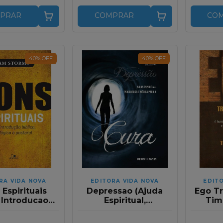
PRAR
COMPRAR
CO
40
%
OFF
40
%
OFF
RA VIDA NOVA
EDITORA VIDA NOVA
EDIT
Espirituais
Depressao (Ajuda
Ego T
 Introducao
Espiritual,
Tim
a,Teologica e
Psicologica e
astoral)
Medica Para a Cura)