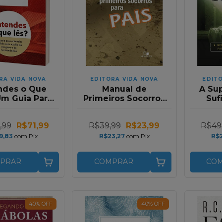
RA VIDA NOVA
EDITORA VIDA NOVA
EDIT
ndes o Que
Manual de
A Su
Um Guia Para
Primeiros Socorros
Suf
der a Biblia
Para Pais
Auxilio da
Me
,99
R$71,99
R$39,99
R$23,99
R$49
xegese
Colos
Igre
9,83
com
Pix
R$23,27
com
Pix
R$
PRAR
COMPRAR
CO
40
%
OFF
40
%
OFF