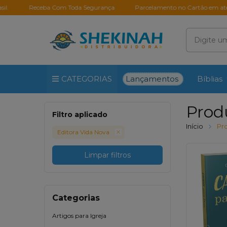
eceba Com Toda Segurança
Parcelamento no Cartão em até 10X Sem 
Lançamentos
CATEGORIAS
Bíblias
Prod
Filtro aplicado
Início
Pr
Editora Vida Nova
Limpar filtros
Categorias
Artigos para Igreja