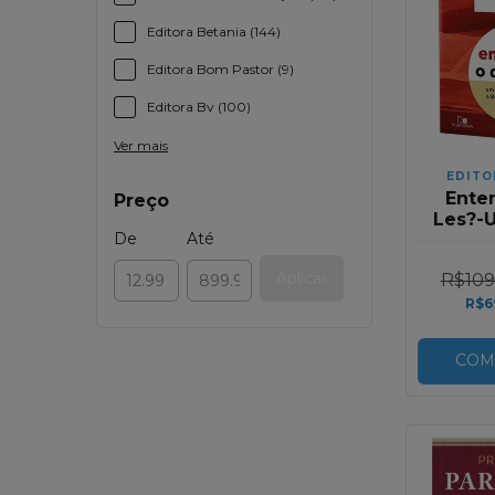
Editora Betania (144)
Editora Bom Pastor (9)
Editora Bv (100)
Ver mais
EDITO
Ente
Preço
Les?-
De
Até
Enten
Com 
Aplicar
R$109
E
R$6
COM