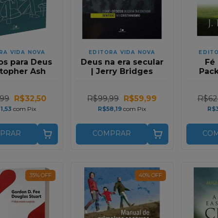
RA VIDA NOVA
EDITORA VIDA NOVA
EDIT
os para Deus
Deus na era secular
Fé 
stopher Ash
| Jerry Bridges
Pack
V
,99
R$32,50
R$99,99
R$59,99
R$62
1,53
com
Pix
R$58,19
com
Pix
R$
PRAR
COMPRAR
CO
35
%
OFF
40
%
OFF