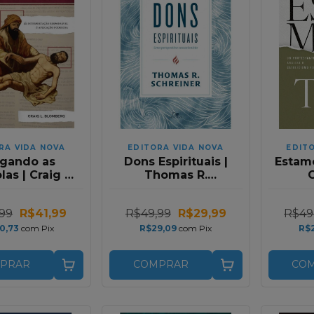
RA VIDA NOVA
EDITORA VIDA NOVA
EDIT
gando as
Dons Espirituais |
Estamo
las | Craig L.
Thomas R.
C
lomberg
Schreiner
99
R$41,99
R$49,99
R$29,99
R$49
0,73
com
Pix
R$29,09
com
Pix
R$
PRAR
COMPRAR
CO