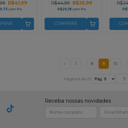
99
R$41,99
R$44,99
R$26,99
R$24
0,73
com
Pix
R$26,18
com
Pix
R$
PRAR
COMPRAR
CO
‹
1
…
8
9
10
…
Página 9 de 25
Receba nossas novidades