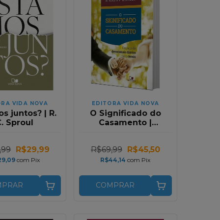
ORA VIDA NOVA
EDITORA VIDA NOVA
s juntos? | R.
O Significado do
. Sproul
Casamento |
Devocional |
Timothy Keller e
,99
R$29,99
R$69,99
R$45,50
Kathy Keller
29,09
com
Pix
R$44,14
com
Pix
MPRAR
COMPRAR