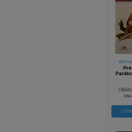
EDITO
Pre
Parábo
B
R$69,
R$4
COM