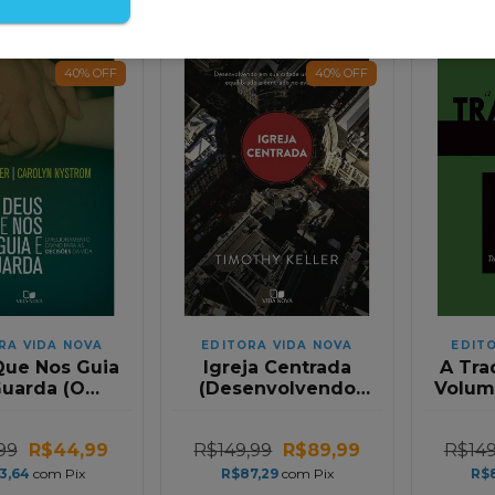
40
%
OFF
40
%
OFF
RA VIDA NOVA
EDITORA VIDA NOVA
EDIT
Que Nos Guia
Igreja Centrada
A Tra
Guarda (O
(Desenvolvendo
Volume
cionamento
em Sua Cidade um
no Para as
Ministerio
99
R$44,99
R$149,99
R$89,99
R$149
oes da Vida
Equilibrado e
Centrado no
3,64
com
Pix
R$87,29
com
Pix
R$
Evangelho)