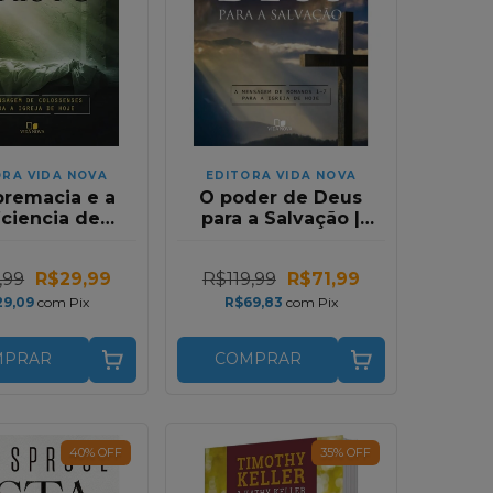
ORA VIDA NOVA
EDITORA VIDA NOVA
premacia e a
O poder de Deus
iciencia de
para a Salvação |
Cristo (A
Augustus
nsagem de
Nicodemus
,99
R$29,99
R$119,99
R$71,99
senses Para a
ja de Hoje)
29,09
com
Pix
R$69,83
com
Pix
MPRAR
COMPRAR
40
%
OFF
35
%
OFF