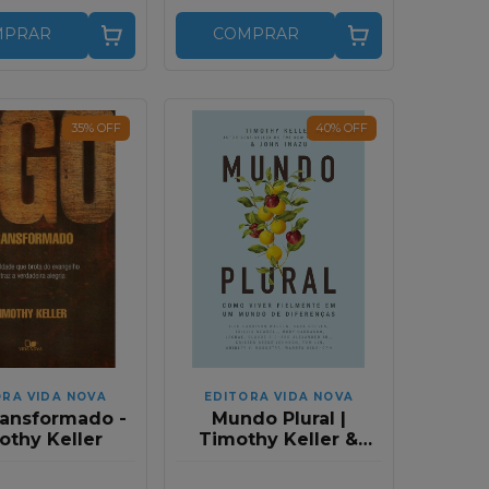
MPRAR
COMPRAR
35
%
OFF
40
%
OFF
ORA VIDA NOVA
EDITORA VIDA NOVA
ransformado -
Mundo Plural |
othy Keller
Timothy Keller &
John Inazu