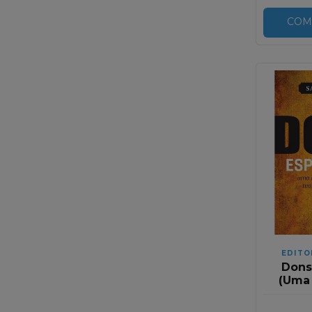
COM
EDITO
Dons 
(Uma
Biblic
P