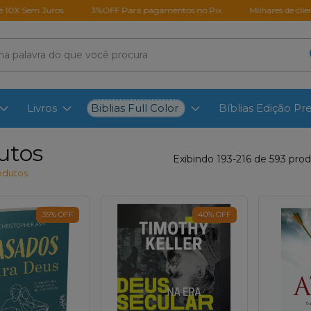
Juros
3%OFF Para pagamentos no Pix
Milhares de clientes satisfe
Biblias Full Color
Livros
Bíblias Edição P
utos
Exibindo 193-216 de 593 pro
odutos
35
%
OFF
40
%
OFF