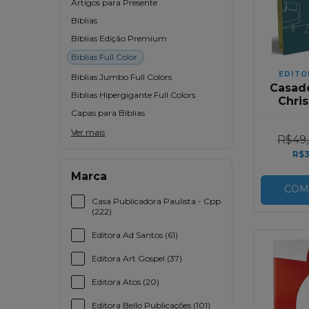
Artigos para Presente
Bíblias
Bíblias Edição Premium
Biblias Full Color
EDITO
Biblias Jumbo Full Colors
Casad
Biblias Hipergigante Full Colors
Chri
Capas para Bíblias
Ver mais
R$49
R$3
Marca
COM
Casa Publicadora Paulista - Cpp
(222)
Editora Ad Santos (61)
Editora Art Gospel (37)
Editora Atos (20)
Editora Bello Publicações (101)