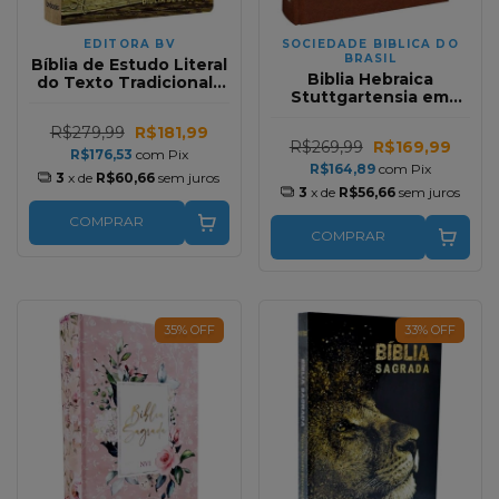
EDITORA BV
SOCIEDADE BIBLICA DO
BRASIL
Bíblia de Estudo Literal
Biblia Hebraica
do Texto Tradicional |
Stuttgartensia em
LTT | Capa Artística
Capa Dura Marrom-
R$279,99
R$181,99
Com Prefacio em
R$269,99
R$169,99
Portugues
R$176,53
com
Pix
R$164,89
com
Pix
3
x de
R$60,66
sem juros
3
x de
R$56,66
sem juros
COMPRAR
COMPRAR
35
%
OFF
33
%
OFF