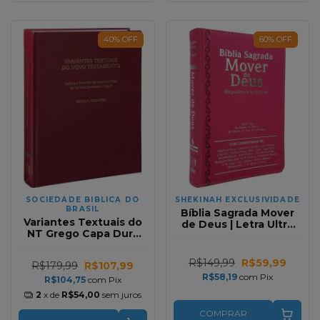
40
%
OFF
60
%
OFF
SOCIEDADE BIBLICA DO
SHEKINAH EXCLUSIVIDADE
BRASIL
Bíblia Sagrada Mover
Variantes Textuais do
de Deus | Letra Ultra
NT Grego Capa Dura
Gigante | Harpa e
Vinho
Corinhos | Pink
R$149,99
R$59,99
R$179,99
R$107,99
R$58,19
com
Pix
R$104,75
com
Pix
2
x de
R$54,00
sem juros
COMPRAR