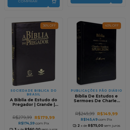
COMPRAR
36
%
OFF
40
%
OFF
SOCIEDADE BIBLICA DO
PUBLICAÇÕES PÃO DIÁRIO
BRASIL
Bíblia De Estudos e
A Biblia de Estudo do
Sermoes De Charles
Pregador | Grande |
Spurgeon NVT |
Preta RC
Acompanha Caixinha
R$249,99
R$149,99
Personalizada
R$279,99
R$179,99
R$145,49
com
Pix
R$174,59
com
Pix
2
x de
R$75,00
sem juros
3
x de
R$60,00
sem juros