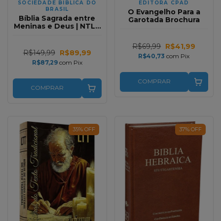
SOCIEDADE BIBLICA DO
EDITORA CPAD
BRASIL
O Evangelho Para a
Bíblia Sagrada entre
Garotada Brochura
Meninas e Deus | NTLH
| Magnólia
R$69,99
R$41,99
R$149,99
R$89,99
R$40,73
com
Pix
R$87,29
com
Pix
COMPRAR
COMPRAR
35
%
OFF
37
%
OFF