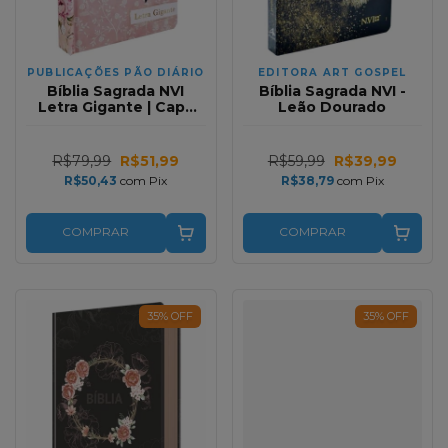
PUBLICAÇÕES PÃO DIÁRIO
EDITORA ART GOSPEL
Bíblia Sagrada NVI
Bíblia Sagrada NVI -
Letra Gigante | Capa
Leão Dourado
dura Soft Touch |
Flores Rosa
R$79,99
R$51,99
R$59,99
R$39,99
R$50,43
com
Pix
R$38,79
com
Pix
COMPRAR
COMPRAR
35
%
OFF
35
%
OFF