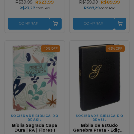
R$39,99
R$23,99
R$139,99
R$89,99
R$23,27
com
Pix
R$87,29
com
Pix
COMPRAR
COMPRAR
40
%
OFF
43
%
OFF
SOCIEDADE BIBLICA DO
SOCIEDADE BIBLICA DO
BRASIL
BRASIL
Bíblia Sagrada Capa
Bíblia de Estudo
Dura | RA | Flores I
Genebra Preta - Edição