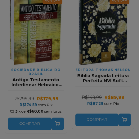
40
%
OFF
40
%
OFF
SOCIEDADE BIBLICA DO
EDITORA THOMAS NELSON
BRASIL
Bíblia Sagrada Leitura
Antigo Testamento
Perfeita NVI Soft
Interlinear Hebraico-
Touch | Flores | com
Portugues Capa Dura
espaço para anotações
IIustrada Volume 3
R$149,99
R$89,99
R$299,99
R$179,99
R$87,29
com
Pix
R$174,59
com
Pix
3
x de
R$60,00
sem juros
COMPRAR
COMPRAR