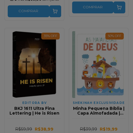
COMPRAR
COMPRAR
35
%
OFF
50
%
OFF
EDITORA BV
SHEKINAH EXCLUSIVIDADE
BKJ 1611 Ultra Fina
Minha Pequena Bíblia |
Lettering | He is Risen
Capa Almofadada |
SBN as Maravilhas de
Deus
R$59,99
R$38,99
R$39,99
R$19,99