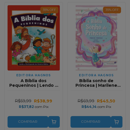
35
%
OFF
35
%
OFF
EDITORA HAGNOS
EDITORA HAGNOS
A Bíblia dos
Bíblia sonho de
Pequeninos | Lendo e
Princesa | Marilene
Participando da
Terrengui
História Bíblica
R$59,99
R$38,99
R$69,99
R$45,50
R$37,82
com
Pix
R$44,14
com
Pix
COMPRAR
COMPRAR