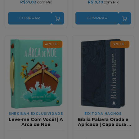
R$37,82
com
Pix
R$19,39
com
Pix
COMPRAR
COMPRAR
40
%
OFF
36
%
OFF
SHEKINAH EXCLUSIVIDADE
EDITORA HAGNOS
Leve-me Com Você! | A
Bíblia Palavra Orada e
Arca de Noé
Aplicada | Capa dura |
Oração de Paulo