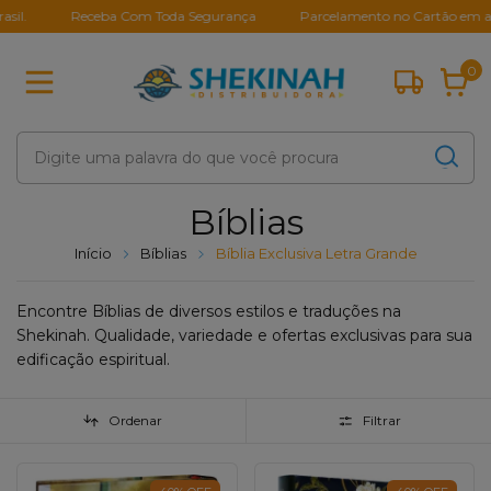
Receba Com Toda Segurança
Parcelamento no Cartão em até 10X S
0
Bíblias
Início
Bíblias
Bíblia Exclusiva Letra Grande
Encontre Bíblias de diversos estilos e traduções na
Shekinah. Qualidade, variedade e ofertas exclusivas para sua
edificação espiritual.
Ordenar
Filtrar