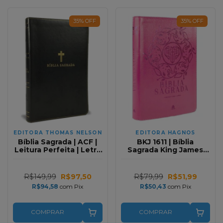
35
%
OFF
35
%
OFF
EDITORA THOMAS NELSON
EDITORA HAGNOS
Bíblia Sagrada | ACF |
BKJ 1611 | Bíblia
Leitura Perfeita | Letra
Sagrada King James
Grande | Couro Soft
Luxo Pink com Zíper
Preta
R$149,99
R$97,50
R$79,99
R$51,99
R$94,58
com
Pix
R$50,43
com
Pix
COMPRAR
COMPRAR