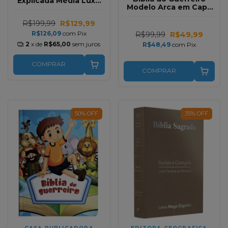
Explicada Média Luxo
Modelo Arca em Capa
Harpa Cristã Azul
Dura
R$199,99
R$129,99
R$126,09
com
Pix
R$99,99
R$49,99
2
x de
R$65,00
sem juros
R$48,49
com
Pix
COMPRAR
COMPRAR
50
%
OFF
35
%
OFF