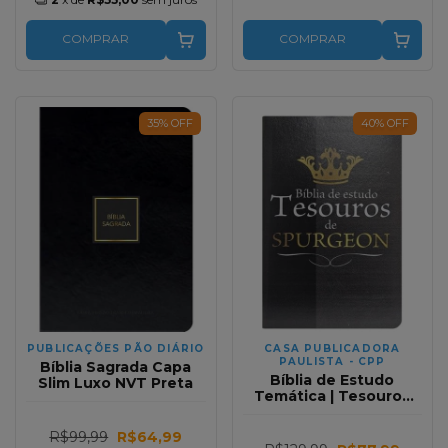
COMPRAR
COMPRAR
35
%
OFF
40
%
OFF
PUBLICAÇÕES PÃO DIÁRIO
CASA PUBLICADORA
PAULISTA - CPP
Bíblia Sagrada Capa
Bíblia de Estudo
Slim Luxo NVT Preta
Temática | Tesouros
de Spurgeon Coroa RC
R$99,99
R$64,99