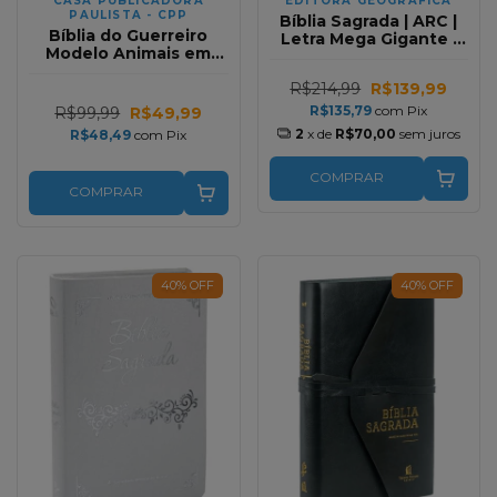
CASA PUBLICADORA
EDITORA GEOGRAFICA
PAULISTA - CPP
Bíblia Sagrada | ARC |
Bíblia do Guerreiro
Letra Mega Gigante |
Modelo Animais em
Luxo Bege
Capa Dura
R$214,99
R$139,99
R$135,79
com
Pix
R$99,99
R$49,99
2
x de
R$70,00
sem juros
R$48,49
com
Pix
COMPRAR
COMPRAR
40
%
OFF
40
%
OFF