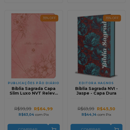
35
%
OFF
35
%
OFF
PUBLICAÇÕES PÃO DIÁRIO
EDITORA HAGNOS
Bíblia Sagrada Capa
Bíblia Sagrada NVI -
Slim Luxo NVT Relevo
Jaspe - Capa Dura
Salmao
R$99,99
R$64,99
R$69,99
R$45,50
R$63,04
com
Pix
R$44,14
com
Pix
COMPRAR
COMPRAR