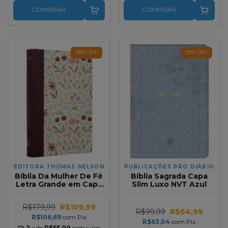
COMPRAR
COMPRAR
39
%
OFF
35
%
OFF
EDITORA THOMAS NELSON
PUBLICAÇÕES PÃO DIÁRIO
Bíblia Da Mulher De Fé
Bíblia Sagrada Capa
Letra Grande em Capa
Slim Luxo NVT Azul
Dura Tecido Vinho
Aquarela NVI
R$179,99
R$109,99
R$99,99
R$64,99
R$106,69
com
Pix
R$63,04
com
Pix
2
x de
R$55,00
sem juros