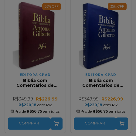
35
%
OFF
35
%
OFF
EDITORA CPAD
EDITORA CPAD
Bíblia com
Bíblia com
Comentários de
Comentários de
Antonio Gilberto
Antonio Gilberto
Grande Luxo Vinho RC
Grande Luxo Azul RC
R$349,99
R$226,99
R$349,99
R$226,99
R$220,18
com
Pix
R$220,18
com
Pix
4
x de
R$56,75
sem juros
4
x de
R$56,75
sem juros
COMPRAR
COMPRAR