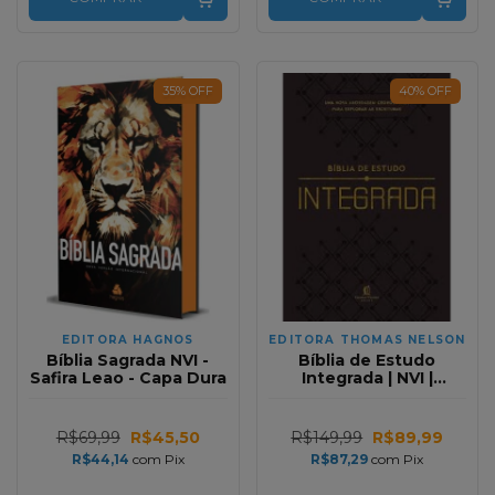
35
%
OFF
40
%
OFF
EDITORA HAGNOS
EDITORA THOMAS NELSON
Bíblia Sagrada NVI -
Bíblia de Estudo
Safira Leao - Capa Dura
Integrada | NVI |
Marrom
R$69,99
R$45,50
R$149,99
R$89,99
R$44,14
com
Pix
R$87,29
com
Pix