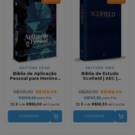
45
%
OFF
35
%
OFF
EDITORA CPAD
EDITORA VIDA
Bíblia de Aplicação
Bíblia de Estudo
Pessoal para Meninos
Scofield | AEC |
Média Azul Capa Dura
Concordância | Capa
NVT
Azul Luxo
R$199,99
R$109,99
R$259,99
R$168,99
R$106,69
com
Pix
R$163,92
com
Pix
2
x de
R$55,00
sem juros
3
x de
R$56,33
sem juros
COMPRAR
COMPRAR