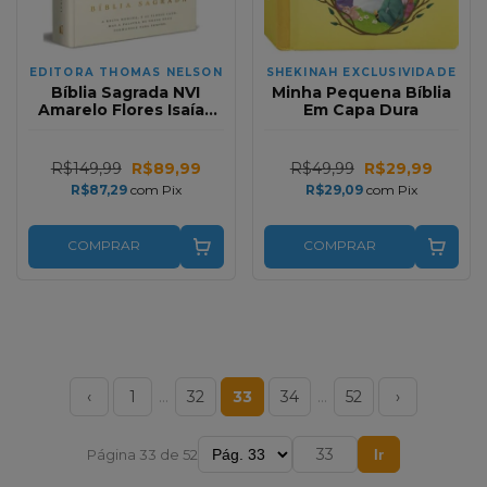
EDITORA THOMAS NELSON
SHEKINAH EXCLUSIVIDADE
Bíblia Sagrada NVI
Minha Pequena Bíblia
Amarelo Flores Isaías
Em Capa Dura
40:8 Capa Tecido em
Capa Dura
R$149,99
R$89,99
R$49,99
R$29,99
R$87,29
com
Pix
R$29,09
com
Pix
COMPRAR
COMPRAR
‹
1
…
32
33
34
…
52
›
Página 33 de 52
Ir