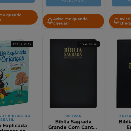
ESGOTADO
NAA
E
-me quando
Avise-me quando
Avise
r!
chegar!
chega
ESGOTADO
ESGOTADO
ADE BIBLICA DO
OUTRAS
EDIT
BRASIL
Biblia Sagrada
Bíbl
a Explicada
Grande Com Cantor
E