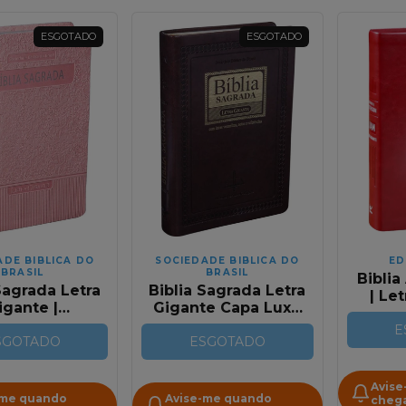
ESGOTADO
ESGOTADO
ADE BIBLICA DO
SOCIEDADE BIBLICA DO
ED
BRASIL
BRASIL
Bibli
Sagrada Letra
Biblia Sagrada Letra
| Le
igante |
Gigante Capa Luxo
C
orrachada
Edicao Especial
E
V
Nobre Rosa |
SGOTADO
Marrom Nobre Com
ESGOTADO
 Com Índice
Indice RC
Avise
-me quando
Avise-me quando
chega