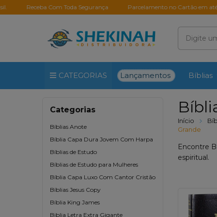
Receba Com Toda Segurança
Parcelamento no Cartão em até 10X Sem 
Lançamentos
CATEGORIAS
Bíblias
Bíbli
Categorias
Início
Bíb
Bíblias Anote
Grande
Bíblia Capa Dura Jovem Com Harpa
Encontre Bí
Bíblias de Estudo
espiritual.
Bíblias de Estudo para Mulheres
Bíblia Capa Luxo Com Cantor Cristão
Bíblias Jesus Copy
Bíblia King James
Biblia Letra Extra Gigante