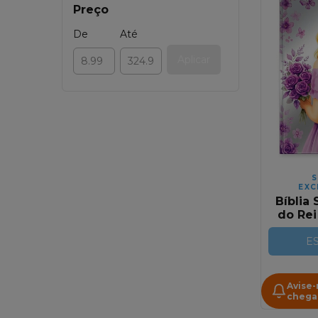
Preço
De
Até
Aplicar
S
EXC
Bíblia 
do Rei
Giga
Avivad
E
| Capa 
Avise
chega