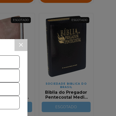
ESGOTADO
ESGOTADO
TORA THOMAS
SOCIEDADE BIBLICA DO
NELSON
BRASIL
ia de Estudo
Biblia do Pregador
grada | NVI |
Pentecostal Media
ul e Cinza
Preta
SGOTADO
RC com indice
ESGOTADO