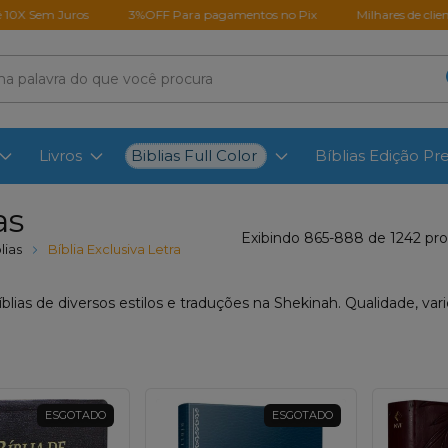
Juros
3%OFF Para pagamentos no Pix
Milhares de clientes satisfe
Biblias Full Color
Livros
Bíblias Edição P
as
Exibindo 865-888 de 1242 pr
lias
Bíblia Exclusiva Letra
blias de diversos estilos e traduções na Shekinah. Qualidade, var
ESGOTADO
ESGOTADO