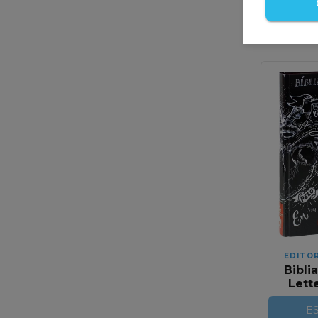
Avise
chega
EDITO
Bibli
Lette
C
E