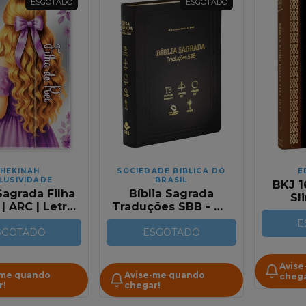
ESGOTADO
ESGOTADO
HEKINAH
SOCIEDADE BIBLICA DO
E
LUSIVIDADE
BRASIL
BKJ 1
Sagrada Filha
Bíblia Sagrada
Sl
 | ARC | Letra
Traduções SBB - TB
Mar
nte | Harpa
/ ARC / RA / NAA /
E
a e Corinhos
SGOTADO
NTLH em Capa Dura
ESGOTADO
Dura Carteira
Lilas
Avise
-me quando
Avise-me quando
chega
r!
chegar!