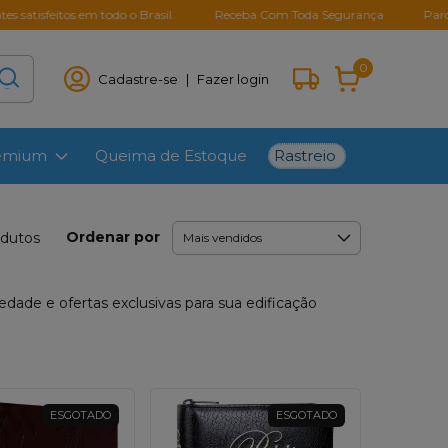
itos em todo o Brasil.
Receba Com Toda Segurança
Parcelamento 
0
Cadastre-se
|
Fazer login
Rastreio
remium
Queima de Estoque
Ordenar por
odutos
iedade e ofertas exclusivas para sua edificação
ESGOTADO
ESGOTADO