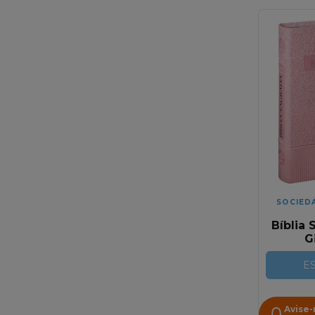
SOCIED
Bíblia 
G
Emb
Renda 
E
RA |
Avise