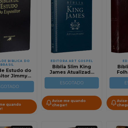
ADE BIBLICA DO
EDITORA ART GOSPEL
ED
BRASIL
Bíblia Slim King
Bíbl
 de Estudo do
James Atualizada
Folh
sitor Jimmy
Capa Luxo Azul
Marti
gart Capa
ESGOTADO
Es
E
o Preta -
SGOTADO
Anot
ompanha
Lux
aixinha
Avise-me quando
Avise
sonalizada
-me quando
chegar!
chega
r!