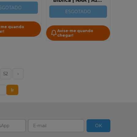
Bíblica | NAA | Azul
orrachada |
Escuro
a | Tradução
SGOTADO
ESGOTADO
da Século 21
-me quando
Avise-me quando
r!
chegar!
52
›
Ir