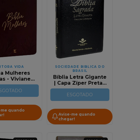
ITORA VIDA
SOCIEDADE BIBLICA DO
BRASIL
ia Mulheres
Bíblia Letra Gigante
as - Viviane
| Capa Zíper Preta |
nello - NVT -
RA
paço Para
SGOTADO
ESGOTADO
ações - Capa
o Vinho - 2
Colunas
-me quando
Avise-me quando
r!
chegar!