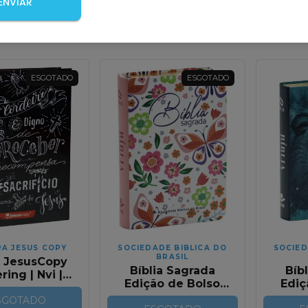
ENVIAR
-me quando
Avise-me quando
Avise
r!
chegar!
chega
ESGOTADO
ESGOTADO
RA JESUS COPY
SOCIEDADE BIBLICA DO
SOCIED
BRASIL
a JesusCopy
Bíblia Sagrada
Bíb
ring | Nvi |
Edição de Bolso
Ediç
apa Dura
Flores Borboleta
Nov
SGOTADO