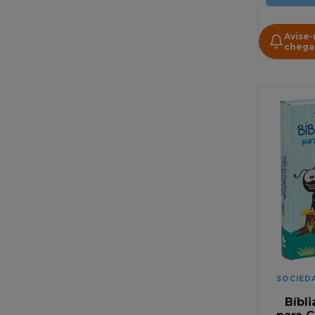
Avise
chega
SOCIED
Bíbli