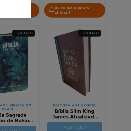
-me quando
Avise-me quando
r!
chegar!
ESGOTADO
ESGOTADO
ADE BIBLICA DO
EDITORA ART GOSPEL
BRASIL
Bíblia Slim King
lia Sagrada
James Atualizada
ão de Bolso
Capa Luxo
o Leao Azul
Marrom/Preta
ESGOTADO