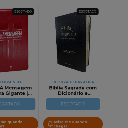
ESGOTADO
ESGOTADO
ITORA VIDA
EDITORA GEOGRAFICA
a A Mensagem
Bíblia Sagrada com
tra Gigante |
Dicionário e
apa Luxo
Concordância | RC
SGOTADO
ermelha
Gigante | Capa Luxo
ESGOTADO
Preta
-me quando
Avise-me quando
r!
chegar!