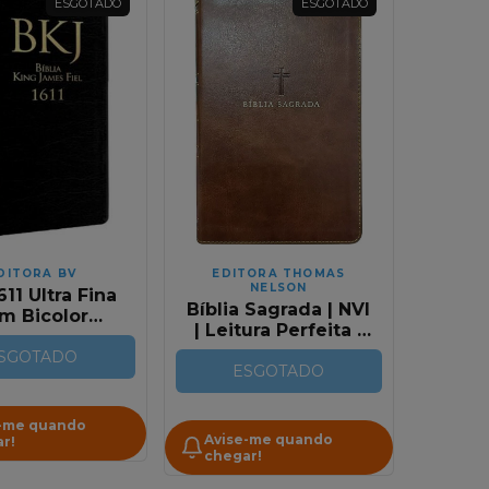
ESGOTADO
ESGOTADO
DITORA BV
EDITORA THOMAS
NELSON
611 Ultra Fina
Bíblia Sagrada | NVI
im Bicolor
| Leitura Perfeita |
rom e Preta
Couro Soft Marrom
SGOTADO
| Com Índice
ESGOTADO
-me quando
Avise-me quando
r!
chegar!