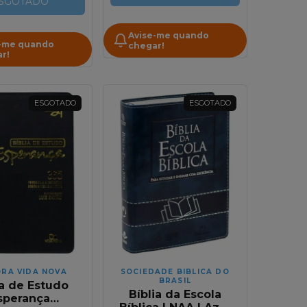
SGOTADO
NAA
Avise-me quando
-me quando
chegar!
r!
ESGOTADO
ESGOTADO
ORA VIDA NOVA
SOCIEDADE BIBLICA DO
BRASIL
ia de Estudo
Bíblia da Escola
sperança