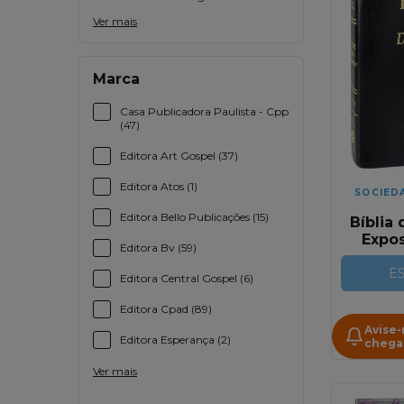
Ver mais
Marca
Casa Publicadora Paulista - Cpp
(47)
Editora Art Gospel (37)
Editora Atos (1)
SOCIED
Editora Bello Publicações (15)
Bíblia
Expo
Editora Bv (59)
Swag
Lux
E
Editora Central Gospel (6)
Ac
C
Editora Cpad (89)
Per
Avise
Editora Esperança (2)
chega
Ver mais