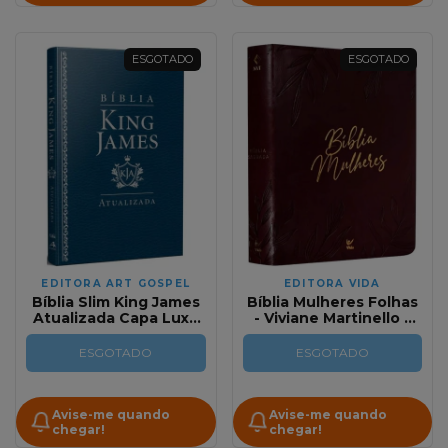
ESGOTADO
ESGOTADO
EDITORA ART GOSPEL
EDITORA VIDA
Bíblia Slim King James
Bíblia Mulheres Folhas
Atualizada Capa Luxo
- Viviane Martinello -
Azul
NVT - Espaço Para
Anotações - Capa Luxo
ESGOTADO
ESGOTADO
Vinho - 2 Colunas
Avise-me quando
Avise-me quando
chegar!
chegar!