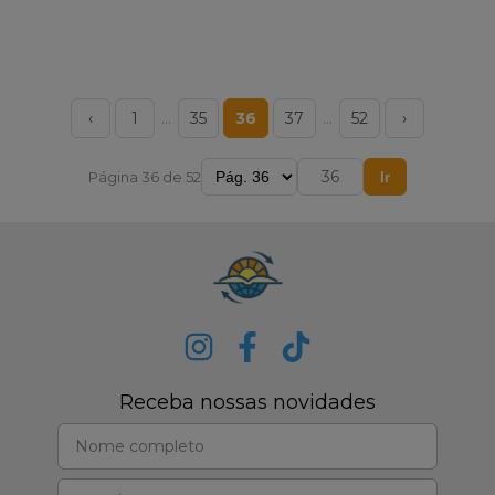
‹
1
…
35
36
37
…
52
›
Página 36 de 52
Ir
Receba nossas novidades