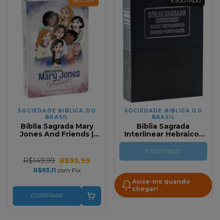
36
%
OFF
ESGOTADO
SOCIEDADE BIBLICA DO
SOCIEDADE BIBLICA DO
BRASIL
BRASIL
Bíblia Sagrada Mary
Bíblia Sagrada
Jones And Friends |
Interlinear Hebraico-
NTLH | Capa Dura
Português / Grego-
Ilustrada Branca
Português
ESGOTADO
R$149,99
R$95,99
R$93,11
com
Pix
Avise-me quando
chegar!
COMPRAR