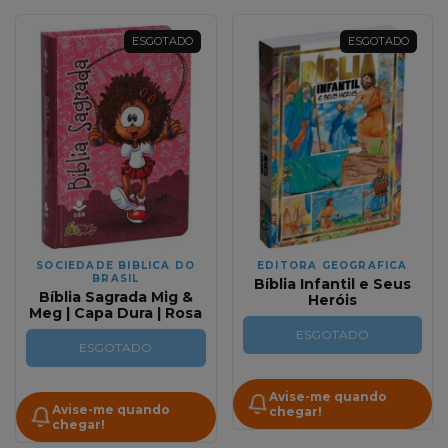
ESGOTADO
ESGOTADO
SOCIEDADE BIBLICA DO
EDITORA GEOGRAFICA
BRASIL
Bíblia Infantil e Seus
Bíblia Sagrada Mig &
Heróis
Meg | Capa Dura | Rosa
ESGOTADO
ESGOTADO
Avise-me quando
Avise-me quando
chegar!
chegar!