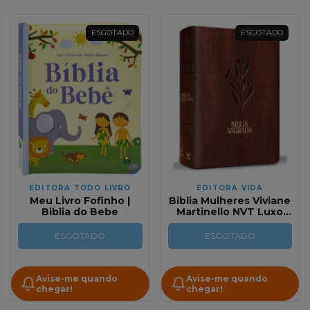
ESGOTADO
ESGOTADO
EDITORA TODO LIVRO
EDITORA VIDA
Meu Livro Fofinho |
Biblia Mulheres Viviane
Biblia do Bebe
Martinello NVT Luxo
Oliveira Marrom
ESGOTADO
ESGOTADO
Avise-me quando
Avise-me quando
chegar!
chegar!