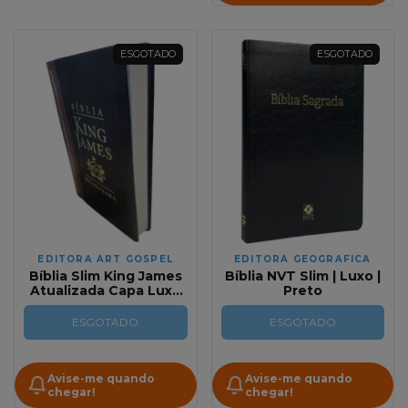
ESGOTADO
ESGOTADO
EDITORA ART GOSPEL
EDITORA GEOGRAFICA
Bíblia Slim King James
Bíblia NVT Slim | Luxo |
Atualizada Capa Luxo
Preto
Preta/Marrom
ESGOTADO
ESGOTADO
Avise-me quando
Avise-me quando
chegar!
chegar!