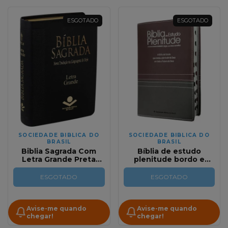
ESGOTADO
ESGOTADO
SOCIEDADE BIBLICA DO
SOCIEDADE BIBLICA DO
BRASIL
BRASIL
Biblia Sagrada Com
Bíblia de estudo
Letra Grande Preta
plenitude bordo e
Formato Compacto
chumbo RC - Editora
NTLH
SBB
ESGOTADO
ESGOTADO
Avise-me quando
Avise-me quando
chegar!
chegar!