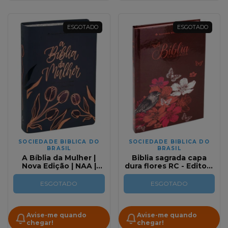
ESGOTADO
ESGOTADO
SOCIEDADE BIBLICA DO
SOCIEDADE BIBLICA DO
BRASIL
BRASIL
A Bíblia da Mulher |
Biblia sagrada capa
Nova Edição | NAA |
dura flores RC - Editora
Tulipa Escura |
SBB
Tamanho Portátil
ESGOTADO
ESGOTADO
Avise-me quando
Avise-me quando
chegar!
chegar!