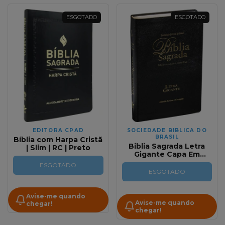
ESGOTADO
ESGOTADO
EDITORA CPAD
SOCIEDADE BIBLICA DO
BRASIL
Bíblia com Harpa Cristã
Biblia Sagrada Letra
| Slim | RC | Preto
Gigante Capa Em
Couro Sintetico Luxo
ESGOTADO
Preta + Palavras de
ESGOTADO
Jesus em Vermelho e
Indice RC
Avise-me quando
Avise-me quando
chegar!
chegar!