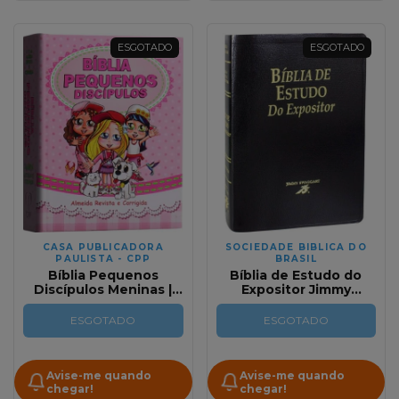
ESGOTADO
ESGOTADO
CASA PUBLICADORA
SOCIEDADE BIBLICA DO
PAULISTA - CPP
BRASIL
Bíblia Pequenos
Bíblia de Estudo do
Discípulos Meninas |
Expositor Jimmy
Capa Dura Com Harpa
Swaggart Capa Luxo
Crista | RC
Preta - Acompanha
ESGOTADO
ESGOTADO
Caixinha Personalizada
Avise-me quando
Avise-me quando
chegar!
chegar!