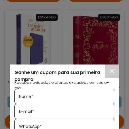
ESGOTADO
ESGOTADO
Ganhe um cupom para sua primeira
compra
Receba novidades e ofertas exclusivas em seu e-
EDITORA MUNDO CRISTÃO
EDITORA VIDA
Bíblia NVT Filament
Bíblia Mulheres Frame
mail!
Lilás
e Floral | Viviane
Nome*
Martinello | NVT |
Espaço Para
ESGOTADO
ESGOTADO
Anotações | Capa Luxo
Rosa Capa Luxo
E-mail*
Avise-me quando
Avise-me quando
chegar!
chegar!
WhatsApp*