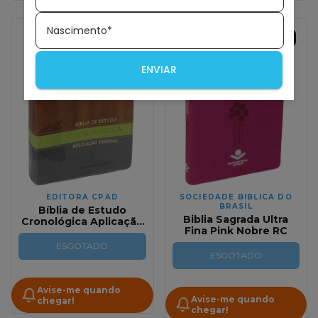
Nascimento*
ESGOTADO
ESGOTADO
ENVIAR
EDITORA CPAD
SOCIEDADE BIBLICA DO
BRASIL
Bíblia de Estudo
Biblia Sagrada Ultra
Cronológica Aplicação
Fina Pink Nobre RC
Pessoal Cinza e Verde
ESGOTADO
ESGOTADO
Avise-me quando
Avise-me quando
chegar!
chegar!