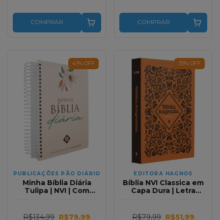
COMPRAR
COMPRAR
41
%
OFF
35
%
OFF
PUBLICAÇÕES PÃO DIÁRIO
EDITORA HAGNOS
Minha Bíblia Diária
Bíblia NVI Classica em
Tulipa | NVI | Com
Capa Dura | Letra
Espaços Para
Grande para Leitura
Anotações | Capa Dura
Fácil
R$134,99
R$79,99
R$79,99
R$51,99