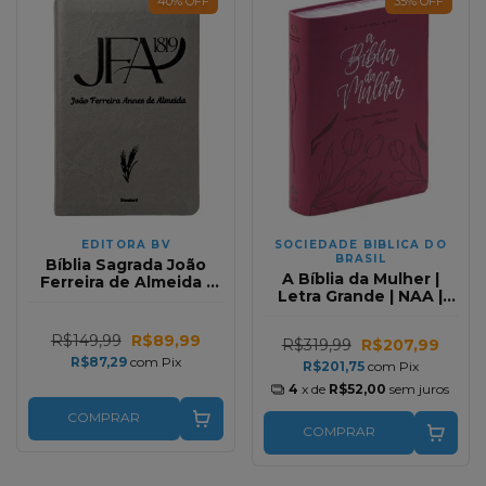
40
%
OFF
35
%
OFF
EDITORA BV
SOCIEDADE BIBLICA DO
BRASIL
Bíblia Sagrada João
A Bíblia da Mulher |
Ferreira de Almeida |
Letra Grande | NAA |
JFA 1819 | Standard |
Capa Luxo Aston Pink |
Letra Grande | Capa
Caixa Janela
Luxo Cinza
R$149,99
R$89,99
R$319,99
R$207,99
R$87,29
com
Pix
R$201,75
com
Pix
4
x de
R$52,00
sem juros
COMPRAR
COMPRAR