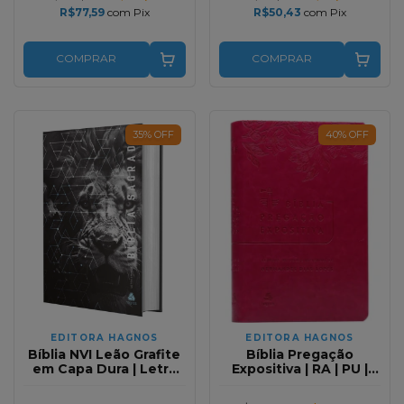
R$77,59
com
Pix
R$50,43
com
Pix
COMPRAR
COMPRAR
35
%
OFF
40
%
OFF
EDITORA HAGNOS
EDITORA HAGNOS
Bíblia NVI Leão Grafite
Bíblia Pregação
em Capa Dura | Letra
Expositiva | RA | PU |
Grande para Leitura
Luxo Rosa Flores
Fácil