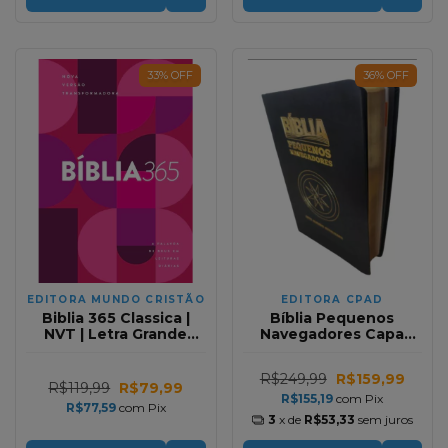
33
%
OFF
36
%
OFF
EDITORA MUNDO CRISTÃO
EDITORA CPAD
Biblia 365 Classica |
Bíblia Pequenos
NVT | Letra Grande
Navegadores Capa
Capa Dura Feminina
Luxo Preta NAA
R$249,99
R$159,99
R$119,99
R$79,99
R$155,19
com
Pix
R$77,59
com
Pix
3
x de
R$53,33
sem juros