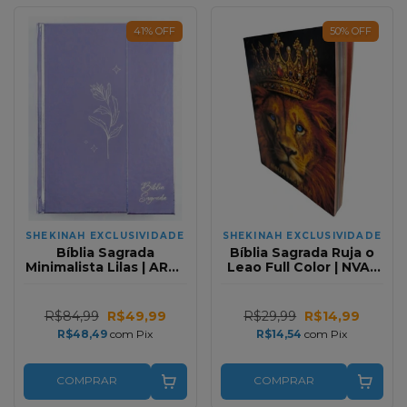
41
%
OFF
50
%
OFF
SHEKINAH EXCLUSIVIDADE
SHEKINAH EXCLUSIVIDADE
Bíblia Sagrada
Bíblia Sagrada Ruja o
Minimalista Lilas | ARC |
Leao Full Color | NVA |
Letra Gigante | Harpa e
Capa Brochura
Corinhos | Capa Dura
Carteira
R$84,99
R$49,99
R$29,99
R$14,99
R$48,49
com
Pix
R$14,54
com
Pix
COMPRAR
COMPRAR