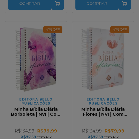
COMPRAR
COMPRAR
41
%
OFF
41
%
OFF
EDITORA BELLO
EDITORA BELLO
PUBLICAÇÕES
PUBLICAÇÕES
Minha Bíblia Diária
Minha Bíblia Diária
Borboleta | NVI | Com
Flores | NVI | Com
Espaços Para
Espaços Para
Anotações | Capa Dura
Anotações | Capa Dura
R$134,99
R$79,99
R$134,99
R$79,99
R$77,59
com
Pix
R$77,59
com
Pix