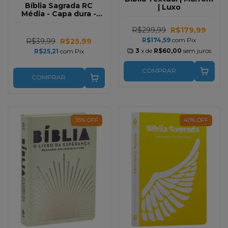
Bíblia Sagrada RC
| Luxo
Média - Capa dura -
Flores
R$299,99
R$179,99
R$174,59
com
Pix
R$39,99
R$25,99
3
x de
R$60,00
sem juros
R$25,21
com
Pix
COMPRAR
COMPRAR
35
%
OFF
40
%
OFF