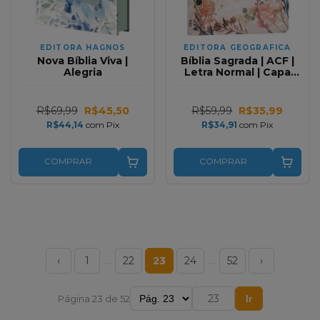
EDITORA HAGNOS
EDITORA GEOGRAFICA
Nova Bíblia Viva |
Bíblia Sagrada | ACF |
Alegria
Letra Normal | Capa
Dura | Flor
Marmorizada
R$69,99
R$45,50
R$59,99
R$35,99
R$44,14
com
Pix
R$34,91
com
Pix
COMPRAR
COMPRAR
‹
1
…
22
23
24
…
52
›
Página 23 de 52
Ir