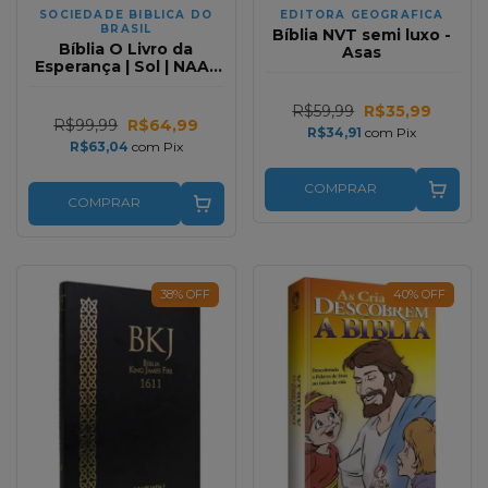
SOCIEDADE BIBLICA DO
EDITORA GEOGRAFICA
BRASIL
Bíblia NVT semi luxo -
Bíblia O Livro da
Asas
Esperança | Sol | NAA |
Capa Dura
R$59,99
R$35,99
R$99,99
R$64,99
R$34,91
com
Pix
R$63,04
com
Pix
COMPRAR
COMPRAR
38
%
OFF
40
%
OFF