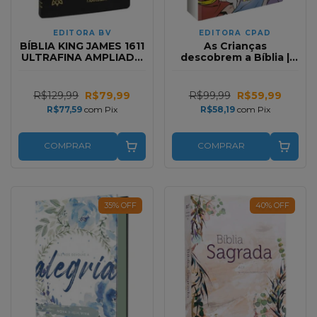
EDITORA BV
EDITORA CPAD
BÍBLIA KING JAMES 1611
As Crianças
ULTRAFINA AMPLIADA
descobrem a Bíblia |
(PRETA)
Descobrindo a Palavra
de Deus no inicio da
vida
R$129,99
R$79,99
R$99,99
R$59,99
R$77,59
com
Pix
R$58,19
com
Pix
COMPRAR
COMPRAR
35
%
OFF
40
%
OFF