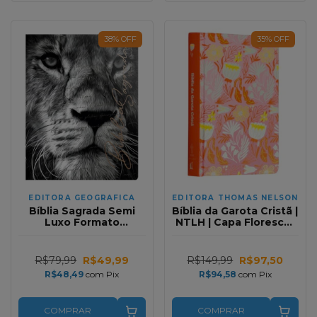
38
%
OFF
35
%
OFF
EDITORA GEOGRAFICA
EDITORA THOMAS NELSON
Bíblia Sagrada Semi
Bíblia da Garota Cristã |
Luxo Formato
NTLH | Capa Florescer
Compacto Promessas
em Capa Dura
Divinas NVI
R$79,99
R$49,99
R$149,99
R$97,50
R$48,49
com
Pix
R$94,58
com
Pix
COMPRAR
COMPRAR