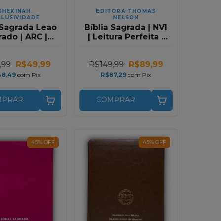
SHEKINAH
EDITORA THOMAS
CLUSIVIDADE
NELSON
 Sagrada Leao
Bíblia Sagrada | NVI
ado | ARC |
| Leitura Perfeita |
a Gigante |
Capa Couro Soft
a Avivada e
Flores Maximalista
,99
R$49,99
R$149,99
R$89,99
nhos | Capa
Capa Luxo
a Carteira
48,49
com
Pix
R$87,29
com
Pix
MPRAR
COMPRAR
45
%
OFF
45
%
OFF