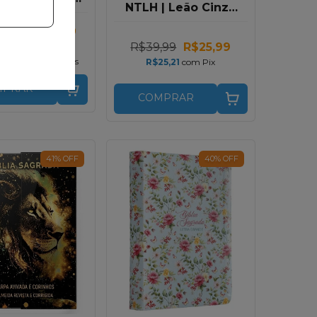
NTLH | Leão Cinza
 Espaço Para
em Capa Dura
ações | Duas
,99
R$129,99
unas | Capa
R$39,99
R$25,99
26,09
com
Pix
Marrom
R$65,00
sem juros
R$25,21
com
Pix
MPRAR
COMPRAR
41
%
OFF
40
%
OFF