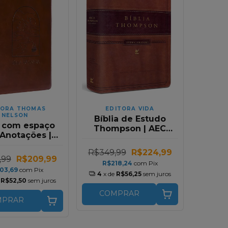
TORA THOMAS
EDITORA VIDA
NELSON
Bíblia de Estudo
a com espaço
Thompson | AEC
 Anotações |
Letra Grande | Capa
urpose Book
Luxo Marrom | Com
R$349,99
R$224,99
 | Capa Couro
Índice
,99
R$209,99
R$218,24
com
Pix
ft Janela
03,69
com
Pix
4
x de
R$56,25
sem juros
e
R$52,50
sem juros
COMPRAR
MPRAR