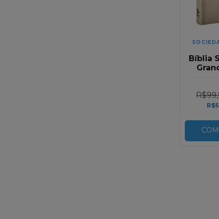
SOCIED
Bíblia 
Gran
Fosc
D
R$99,
R$5
COM