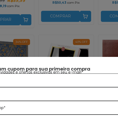
99
R$59,99
R$50,43
com
Pix
R$
8,19
com
Pix
COMPRAR
CO
PRAR
34
%
OFF
40
%
OFF
um cupom para sua primeira compra
idades e ofertas exclusivas em seu e-mail!
pp*
ITORA VIDA
PUBLICAÇÕES PÃO
ED
DIÁRIO
a Mulheres |
Bíbli
Bíblia da Mulher
 Martinello |
Vivian