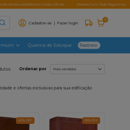
es satisfeitos em todo o Brasil.
Receba Com Toda Segurança
Parce
0
Cadastre-se
|
Fazer login
Rastreio
remium
Queima de Estoque
Ordenar por
dutos
iedade e ofertas exclusivas para sua edificação
40
%
OFF
36
%
OFF