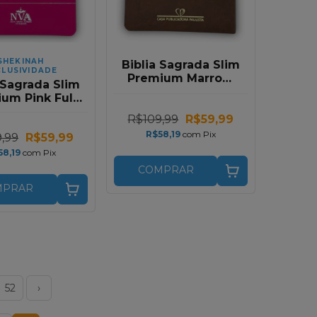
SHEKINAH
Biblia Sagrada Slim
CLUSIVIDADE
Premium Marrom
 Sagrada Slim
Full Color NVA
um Pink Full
olor NVA
R$109,99
R$59,99
R$58,19
com
Pix
,99
R$59,99
58,19
com
Pix
COMPRAR
MPRAR
52
›