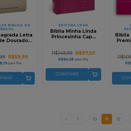
ADE BIBLICA DO
EDITORA CPAD
BRASIL
EX
Bíblia Minha Linda
Sagrada Letra
Biblia
Princesinha Capa
de Dourado
Premi
Dura
o em Capa
C
ura ARA
R$149,99
R$97,50
99
R$59,99
R$109
R$94,58
com
Pix
8,19
com
Pix
R$
COMPRAR
PRAR
CO
‹
1
…
10
11
12
…