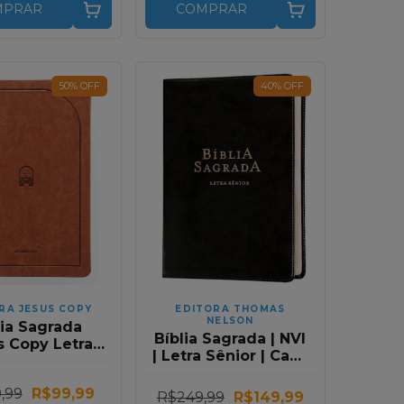
MPRAR
COMPRAR
50
%
OFF
40
%
OFF
RA JESUS COPY
EDITORA THOMAS
NELSON
lia Sagrada
Bíblia Sagrada | NVI
s Copy Letra
| Letra Sênior | Capa
ande Luxo
Preta
rrom NVI
,99
R$99,99
R$249,99
R$149,99