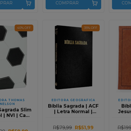
PRAR
COMPRAR
CO
40
%
OFF
35
%
OFF
ORA THOMAS
EDITORA GEOGRAFICA
EDITO
NELSON
Bíblia Sagrada | ACF
Bíb
 Sagrada Slim
| Letra Normal |
Jesu
 | NVI | Capa
Capa Preto Luxo
Gr
 Couro Soft
Ma
o e Branco
R$79,99
R$51,99
R$199