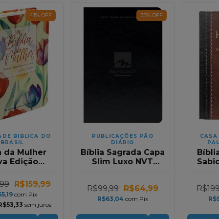
41
%
OFF
35
%
OFF
ADE BIBLICA DO
PUBLICAÇÕES PÃO
CASA
BRASIL
DIÁRIO
PAU
a da Mulher
Bíblia Sagrada Capa
Bíbl
va Edição
Slim Luxo NVT
Sabi
ho Portátil
Relevo Preta
Corac
 Laranja NAA
RC | H
,99
R$159,99
R$99,99
R$64,99
R$199
Letr
55,19
com
Pix
Pret
R$63,04
com
Pix
R$
R$53,33
sem juros