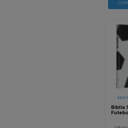
COM
EDIT
Bíblia
Futebol
Luxo
Pret