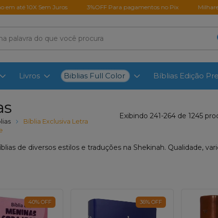
10X Sem Juros
3%OFF Para pagamentos no Pix
Milhares de client
Biblias Full Color
Livros
Bíblias Edição P
as
Exibindo 241-264 de 1245 pro
lias
Bíblia Exclusiva Letra
e
blias de diversos estilos e traduções na Shekinah. Qualidade, var
40
%
OFF
36
%
OFF