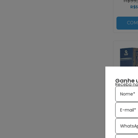
R$99,
R$5
COM
Ganhe 
Receba nov
Nome*
E-mail*
WhatsA
ED
Bibli
Viviane