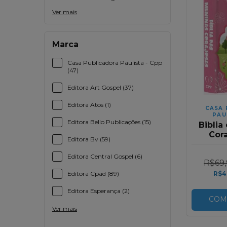
Ver mais
Marca
Casa Publicadora Paulista - Cpp
(47)
Editora Art Gospel (37)
Editora Atos (1)
CASA 
PAU
Editora Bello Publicações (15)
Biblia
Cora
Editora Bv (59)
Harp
Cori
Editora Central Gospel (6)
R$69,
Du
Editora Cpad (89)
R$4
Editora Esperança (2)
COM
Ver mais