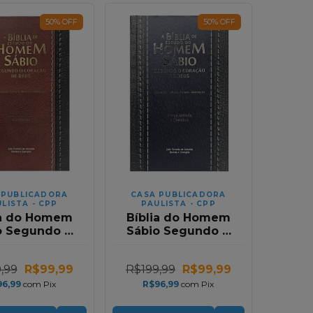
50
%
OFF
50
%
OFF
 PUBLICADORA
CASA PUBLICADORA
LISTA - CPP
PAULISTA - CPP
ia do Homem
Bíblia do Homem
o Segundo o
Sábio Segundo o
ao de Deus |
Coração de Deus |
arpa Avivada |
RC | Harpa Avivada |
,99
R$99,99
R$199,99
R$99,99
a Gigante |
Letra Gigante |
a e Vermelha
Preta e Azul
96,99
com
Pix
R$96,99
com
Pix