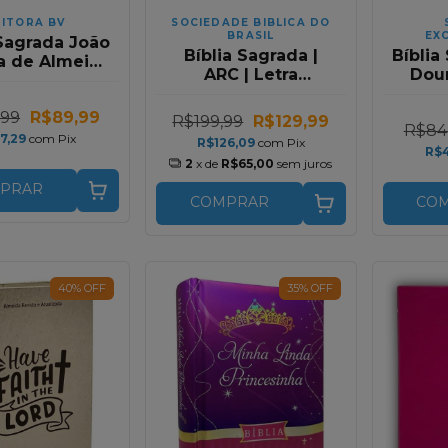
DITORA BV
SOCIEDADE BIBLICA DO
BRASIL
EX
 Sagrada João
Bíblia Sagrada |
Bíblia
ra de Almeida
ARC | Letra
Dour
JFA 1819 |
Extragigante | Com
Letr
ard | Letra
Índice | Capa Pink
Harp
,99
R$89,99
 | Capa Luxo
R$199,99
R$129,99
R$84
Luxo
Cori
Preta
7,29
com
Pix
R$126,09
com
Pix
Dur
R$
2
x de
R$65,00
sem juros
PRAR
COMPRAR
CO
40
%
OFF
35
%
OFF