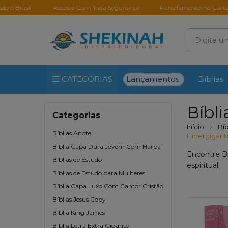
l.
Receba Com Toda Segurança
Parcelamento no Cartão em até 
Lançamentos
CATEGORIAS
Bíblias
Bíbli
Categorias
Início
Bíb
Bíblias Anote
Hipergigant
Bíblia Capa Dura Jovem Com Harpa
Encontre Bí
Bíblias de Estudo
espiritual.
Bíblias de Estudo para Mulheres
Bíblia Capa Luxo Com Cantor Cristão
Bíblias Jesus Copy
Bíblia King James
Biblia Letra Extra Gigante