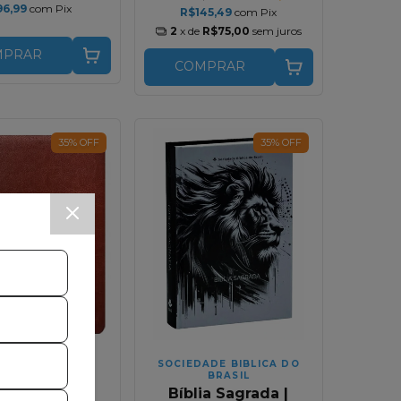
96,99
com
Pix
R$145,49
com
Pix
2
x de
R$75,00
sem juros
MPRAR
COMPRAR
35
%
OFF
35
%
OFF
ITORA VIDA
SOCIEDADE BIBLICA DO
BRASIL
a Mulheres |
Bíblia Sagrada |
e Martinello |