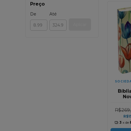
Preço
De
Até
Aplicar
SOCIED
Bíbli
No
Taman
Tulipa
R$269
R$1
3
x de