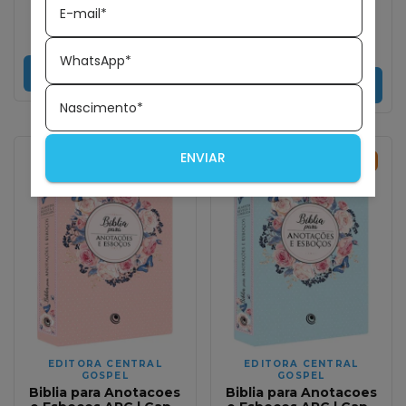
R$61,99
R$39,99
E-mail*
R$149,99
R$97,50
R$38,79
com
Pix
R$94,58
com
Pix
WhatsApp*
COMPRAR
COMPRAR
Nascimento*
ENVIAR
40
%
OFF
40
%
OFF
EDITORA CENTRAL
EDITORA CENTRAL
GOSPEL
GOSPEL
Biblia para Anotacoes
Biblia para Anotacoes