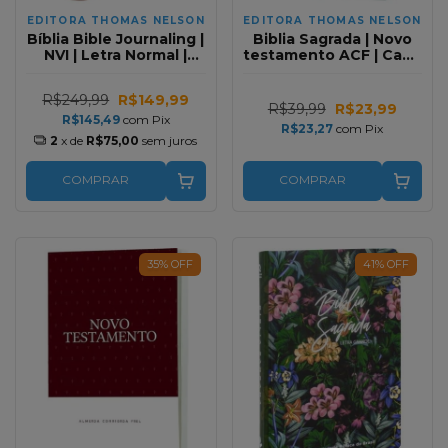
EDITORA THOMAS NELSON
EDITORA THOMAS NELSON
Bíblia Bible Journaling |
Biblia Sagrada | Novo
NVI | Letra Normal |
testamento ACF | Capa
Courosoft Marrom
Dura
Falei Com Amor
R$249,99
R$149,99
R$39,99
R$23,99
R$145,49
com
Pix
R$23,27
com
Pix
2
x de
R$75,00
sem juros
COMPRAR
COMPRAR
35
%
OFF
41
%
OFF