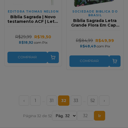
EDITORA THOMAS NELSON
SOCIEDADE BIBLICA DO
BRASIL
Biblia Sagrada | Novo
Bíblia Sagrada Letra
testamento ACF | Letra
Grande Flora Em Capa
Normal
Dura NAA
R$29,99
R$19,50
R$84,99
R$49,99
R$18,92
com
Pix
R$48,49
com
Pix
COMPRAR
COMPRAR
‹
1
…
31
32
33
…
52
›
Página 32 de 52
Ir