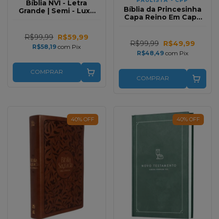
PAULISTA - CPP
Bíblia NVI - Letra
Bíblia da Princesinha
Grande | Semi - Luxo
Capa Reino Em Capa
Promessas Divinas
Dura
R$99,99
R$59,99
R$99,99
R$49,99
R$58,19
com
Pix
R$48,49
com
Pix
COMPRAR
COMPRAR
40
%
OFF
40
%
OFF