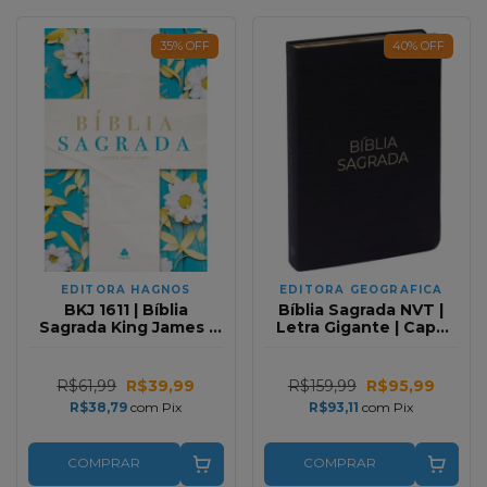
35
%
OFF
40
%
OFF
EDITORA HAGNOS
EDITORA GEOGRAFICA
BKJ 1611 | Bíblia
Bíblia Sagrada NVT |
Sagrada King James |
Letra Gigante | Capa
Margarida | Capa dura
Luxo Preta
R$61,99
R$39,99
R$159,99
R$95,99
R$38,79
com
Pix
R$93,11
com
Pix
COMPRAR
COMPRAR