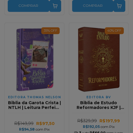
COMPRAR
COMPRAR
35
%
OFF
40
%
OFF
EDITORA THOMAS NELSON
EDITORA BV
Biblia da Garota Crista |
Biblia de Estudo
NTLH | Leitura Perfeita
Reformadores KJF |
| Capa dura Roxa
Letra Normal | Capa
Luxo Marrom
R$329,99
R$197,99
R$149,99
R$97,50
R$192,05
com
Pix
R$94,58
com
Pix
3
x de
R$66,00
sem juros