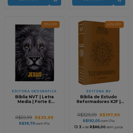
33
%
OFF
40
%
OFF
EDITORA GEOGRAFICA
EDITORA BV
Biblia NVT | Letra
Biblia de Estudo
Media | Forte E
Reformadores KJF |
Corajoso
Letra Normal | Capa
Luxo Caramelo
R$329,99
R$197,99
R$59,99
R$39,99
R$192,05
com
Pix
R$38,79
com
Pix
3
x de
R$66,00
sem juros