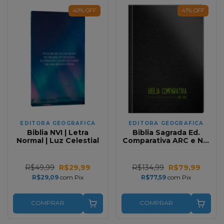
40
%
OFF
41
%
OFF
EDITORA GEOGRAFICA
EDITORA GEOGRAFICA
Biblia NVI | Letra
Biblia Sagrada Ed.
Normal | Luz Celestial
Comparativa ARC e NVI
| Letra Media | Capa
Luxo Fresh Preta
R$49,99
R$29,99
R$134,99
R$79,99
R$29,09
com
Pix
R$77,59
com
Pix
COMPRAR
COMPRAR