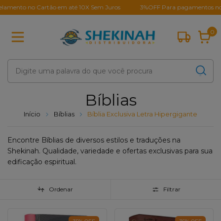
nto no Cartão em até 10X Sem Juros
3%OFF Para pagamentos no Pix
0
Bíblias
Início
Bíblias
Bíblia Exclusiva Letra Hipergigante
Encontre Bíblias de diversos estilos e traduções na
Shekinah. Qualidade, variedade e ofertas exclusivas para sua
edificação espiritual.
Ordenar
Filtrar