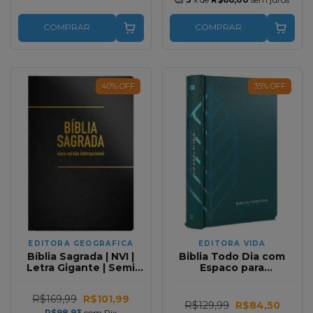
COMPRAR
COMPRAR
40
%
OFF
35
%
OFF
EDITORA GEOGRAFICA
EDITORA VIDA
Bíblia Sagrada | NVI |
Biblia Todo Dia com
Letra Gigante | Semi
Espaco para
Luxo Preta
Anotacoes | Capa Dura
Verde AM
R$169,99
R$101,99
R$129,99
R$84,50
R$98,93
com
Pix