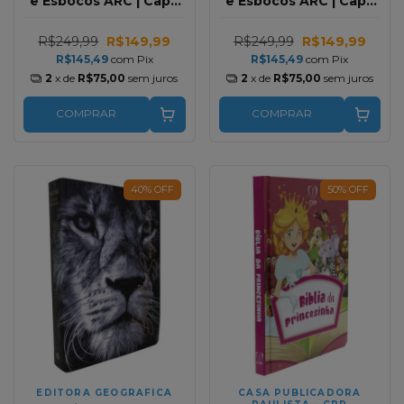
e Esbocos ARC | Capa
e Esbocos ARC | Capa
Luxo Floral Rosa
Luxo Floral Azul
R$249,99
R$149,99
R$249,99
R$149,99
R$145,49
com
Pix
R$145,49
com
Pix
2
x de
R$75,00
sem juros
2
x de
R$75,00
sem juros
COMPRAR
COMPRAR
40
%
OFF
50
%
OFF
EDITORA GEOGRAFICA
CASA PUBLICADORA