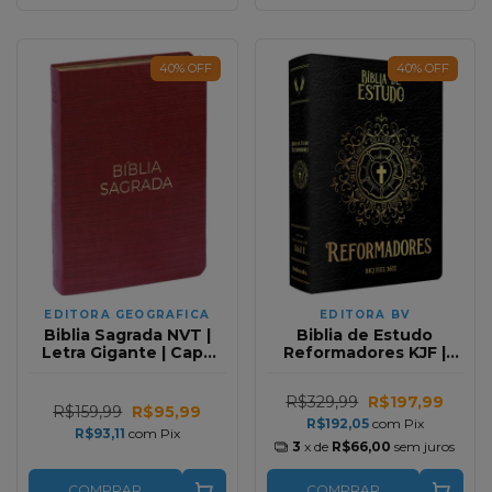
40
%
OFF
40
%
OFF
EDITORA GEOGRAFICA
EDITORA BV
Biblia Sagrada NVT |
Biblia de Estudo
Letra Gigante | Capa
Reformadores KJF |
Luxo Vermelha
Letra Normal | Capa
Luxo Preta
R$329,99
R$197,99
R$159,99
R$95,99
R$192,05
com
Pix
R$93,11
com
Pix
3
x de
R$66,00
sem juros
COMPRAR
COMPRAR