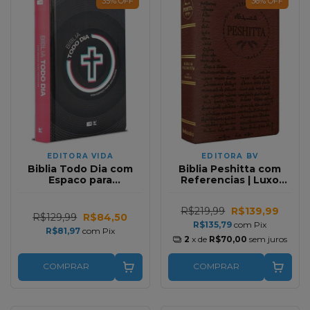
35
%
OFF
36
%
OFF
EDITORA VIDA
EDITORA BV
Biblia Todo Dia com
Biblia Peshitta com
Espaco para
Referencias | Luxo
Anotacoes | O Retiro
Vinho
R$219,99
R$139,99
R$129,99
R$84,50
R$135,79
com
Pix
R$81,97
com
Pix
2
x de
R$70,00
sem juros
COMPRAR
COMPRAR