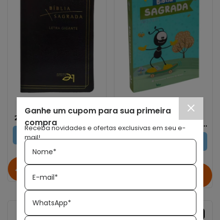
EDITORA VIDA NOVA
SOCIEDADE BIBLICA DO
BRASIL
Ganhe um cupom para sua primeira
Bíblia Almeida Século
Bíblia Sagrada
21 Letra Gigante | Luxo
compra
Smilinguido | Brochura
| Couro Bonded Preta
Receba novidades e ofertas exclusivas em seu e-
| NTLH | Azul
(Reimpressão com
ESGOTADO
mail!
nova capa)
ESGOTADO
Nome*
Avise-me quando
Avise-me quando
chegar!
E-mail*
chegar!
WhatsApp*
ESGOTADO
ESGOTADO