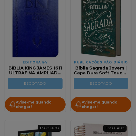
EDITORA BV
PUBLICAÇÕES PÃO DIÁRIO
BÍBLIA KING JAMES 1611
Bíblia Sagrada Jovem |
ULTRAFINA AMPLIADA
Capa Dura Soft Touch |
(AZUL)
Jovens Felizes| NVI
ESGOTADO
ESGOTADO
Avise-me quando
Avise-me quando
chegar!
chegar!
ESGOTADO
ESGOTADO