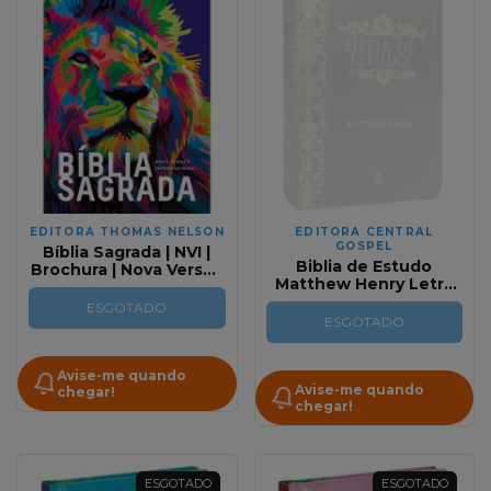
EDITORA THOMAS NELSON
EDITORA CENTRAL
GOSPEL
Bíblia Sagrada | NVI |
Biblia de Estudo
Brochura | Nova Versão
Matthew Henry Letra
Internacional | Leão
Normal ARC | Capa
Pop
ESGOTADO
Preta Luxo
ESGOTADO
Avise-me quando
Avise-me quando
chegar!
chegar!
ESGOTADO
ESGOTADO