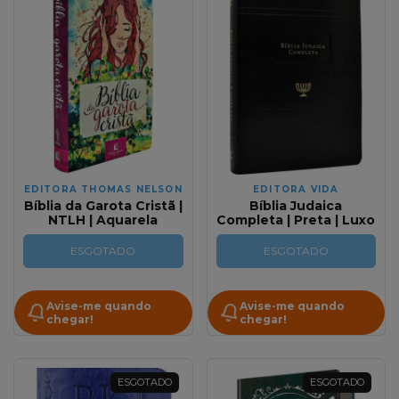
EDITORA THOMAS NELSON
EDITORA VIDA
Bíblia da Garota Cristã |
Bíblia Judaica
NTLH | Aquarela
Completa | Preta | Luxo
ESGOTADO
ESGOTADO
Avise-me quando
Avise-me quando
chegar!
chegar!
ESGOTADO
ESGOTADO