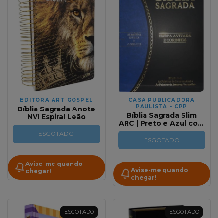
EDITORA ART GOSPEL
CASA PUBLICADORA
PAULISTA - CPP
Bíblia Sagrada Anote
Bíblia Sagrada Slim
NVI Espiral Leão
ARC | Preto e Azul com
Harpa Avivada e
ESGOTADO
Corinhos
ESGOTADO
Avise-me quando
Avise-me quando
chegar!
chegar!
ESGOTADO
ESGOTADO