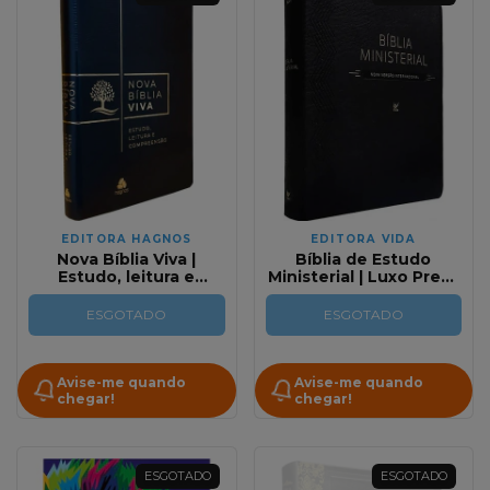
EDITORA HAGNOS
EDITORA VIDA
Nova Bíblia Viva |
Bíblia de Estudo
Estudo, leitura e
Ministerial | Luxo Preta
compreensão | Preta
NVI
ESGOTADO
ESGOTADO
Avise-me quando
Avise-me quando
chegar!
chegar!
ESGOTADO
ESGOTADO