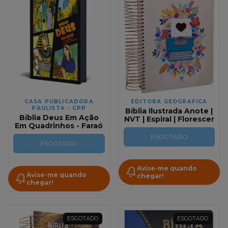
CASA PUBLICADORA
EDITORA GEOGRAFICA
PAULISTA - CPP
Bíblia Ilustrada Anote |
Bíblia Deus Em Ação
NVT | Espiral | Florescer
Em Quadrinhos - Faraó
ESGOTADO
ESGOTADO
Avise-me quando
Avise-me quando
chegar!
chegar!
ESGOTADO
ESGOTADO