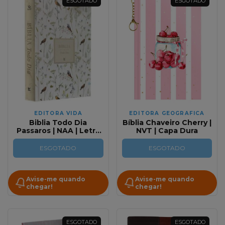
ESGOTADO
ESGOTADO
EDITORA VIDA
EDITORA GEOGRAFICA
Biblia Todo Dia
Bíblia Chaveiro Cherry |
Passaros | NAA | Letra
NVT | Capa Dura
Grande em Capa Dura
ESGOTADO
ESGOTADO
Avise-me quando
Avise-me quando
chegar!
chegar!
ESGOTADO
ESGOTADO