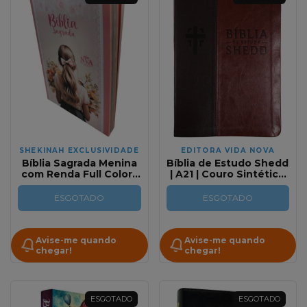
SHEKINAH EXCLUSIVIDADE
EDITORA VIDA NOVA
Bíblia Sagrada Menina
Bíblia de Estudo Shedd
com Renda Full Color |
| A21 | Couro Sintético
NVA | Capa Brochura
Marrom e Café Capa
Luxo (Inclui Caixa
ESGOTADO
ESGOTADO
Personalizada)
Avise-me quando
Avise-me quando
chegar!
chegar!
ESGOTADO
ESGOTADO