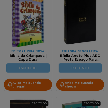
EDITORA VIDA NOVA
EDITORA GEOGRAFICA
Bíblia da Criançada |
Bíblia Anote Plus ARC
Capa Dura
Preta Espaço Para
Anotações Letra
Grande
ESGOTADO
ESGOTADO
Avise-me quando
Avise-me quando
chegar!
chegar!
ESGOTADO
ESGOTADO