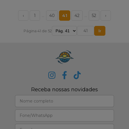
‹
1
…
40
41
42
…
52
›
Página 41 de 52
Ir
Receba nossas novidades