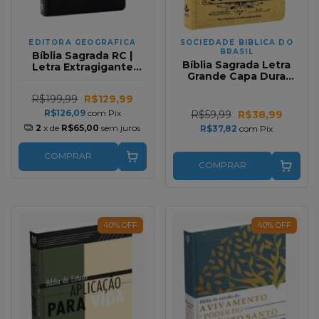
EDITORA GEOGRAFICA
SOCIEDADE BIBLICA DO
BRASIL
Bíblia Sagrada RC |
Bíblia Sagrada Letra
Letra Extragigante
Grande Capa Dura
Com Dicionário E
Amarela NTLH
Concordância Capa
R$199,99
R$129,99
Luxo Preta
R$126,09
com
Pix
R$59,99
R$38,99
2
x de
R$65,00
sem juros
R$37,82
com
Pix
COMPRAR
COMPRAR
40
%
OFF
40
%
OFF