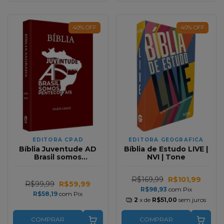
40
%
OFF
40
%
OFF
EDITORA CPAD
EDITORA GEOGRAFICA
Bíblia Juventude AD
Bíblia de Estudo LIVE |
Brasil somos
NVI | Tone
Pentecostais | Capa
dura | Harpa Cristã |
R$169,99
R$101,99
Marrom
R$99,99
R$59,99
R$98,93
com
Pix
R$58,19
com
Pix
2
x de
R$51,00
sem juros
COMPRAR
COMPRAR