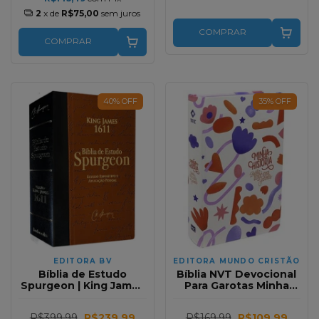
2
x de
R$75,00
sem juros
COMPRAR
COMPRAR
40
%
OFF
35
%
OFF
EDITORA BV
EDITORA MUNDO CRISTÃO
Bíblia de Estudo
Bíblia NVT Devocional
Spurgeon | King James
Para Garotas Minha
1611 | Letra Grande |
Historia Formas
Luxo | Marrom e Preta
R$399,99
R$239,99
R$169,99
R$109,99