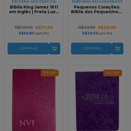
EDITORA GEOGRAFICA
SHEKINAH EXCLUSIVIDADE
Bíblia King James 1611
Pequenos Corações:
em Inglês | Preta Luxo
Bíblia dos Pequeninos |
Especial
Capa dura
R$119,99
R$71,99
R$49,99
R$29,99
R$69,83
com
Pix
R$29,09
com
Pix
COMPRAR
COMPRAR
37
%
OFF
43
%
OFF