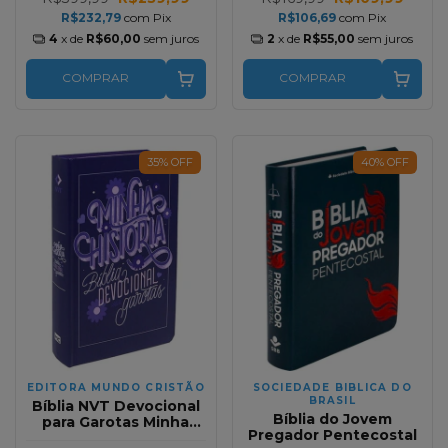
R$232,79
com
Pix
R$106,69
com
Pix
4
x de
R$60,00
sem juros
2
x de
R$55,00
sem juros
COMPRAR
COMPRAR
35
%
OFF
40
%
OFF
EDITORA MUNDO CRISTÃO
SOCIEDADE BIBLICA DO
BRASIL
Bíblia NVT Devocional
Bíblia do Jovem
para Garotas Minha
Pregador Pentecostal
História Lettering