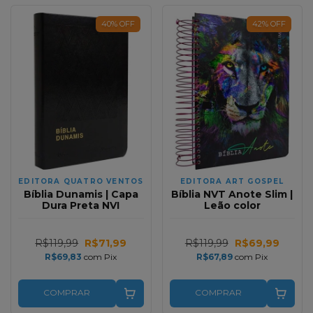
40
%
OFF
42
%
OFF
EDITORA QUATRO VENTOS
EDITORA ART GOSPEL
Bíblia Dunamis | Capa
Bíblia NVT Anote Slim |
Dura Preta NVI
Leão color
R$119,99
R$71,99
R$119,99
R$69,99
R$69,83
com
Pix
R$67,89
com
Pix
COMPRAR
COMPRAR