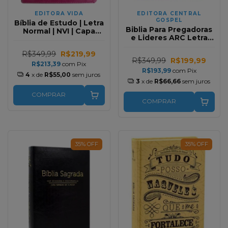
EDITORA VIDA
EDITORA CENTRAL
GOSPEL
Bíblia de Estudo | Letra
Biblia Para Pregadoras
Normal | NVI | Capa
e Lideres ARC Letra
Luxo Pink
Grande | Geziel Gomes
R$349,99
R$219,99
| Capa Luxo Lilas
R$349,99
R$199,99
R$213,39
com
Pix
R$193,99
com
Pix
4
x de
R$55,00
sem juros
3
x de
R$66,66
sem juros
COMPRAR
COMPRAR
35
%
OFF
35
%
OFF