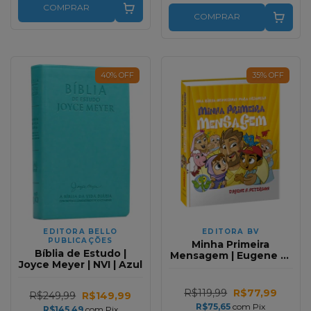
COMPRAR
COMPRAR
40
%
OFF
35
%
OFF
EDITORA BELLO
EDITORA BV
PUBLICAÇÕES
Minha Primeira
Bíblia de Estudo |
Mensagem | Eugene H.
Joyce Meyer | NVI | Azul
Peterson
R$119,99
R$77,99
R$249,99
R$149,99
R$75,65
com
Pix
R$145,49
com
Pix