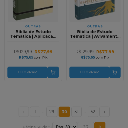
OUTRAS
OUTRAS
Biblia de Estudo
Biblia de Estudo
Tematica | Aplicacao
Tematica | Avivamento
para Vida 2 | Capa Soft
e o Poder do Espirito
Touch
Santo 2 | Capa Soft
Touch
R$129,99
R$77,99
R$129,99
R$77,99
R$75,65
com
Pix
R$75,65
com
Pix
COMPRAR
COMPRAR
‹
1
…
29
30
31
…
52
›
Página 30 de 52
Ir