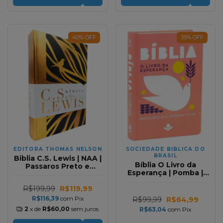
40
%
OFF
35
%
OFF
EDITORA THOMAS NELSON
SOCIEDADE BIBLICA DO
BRASIL
Biblia C.S. Lewis | NAA |
Bíblia O Livro da
Passaros Preto e
Esperança | Pomba |
Dourado
NAA | Capa Dura
R$199,99
R$119,99
R$116,39
com
Pix
R$99,99
R$64,99
2
x de
R$60,00
sem juros
R$63,04
com
Pix