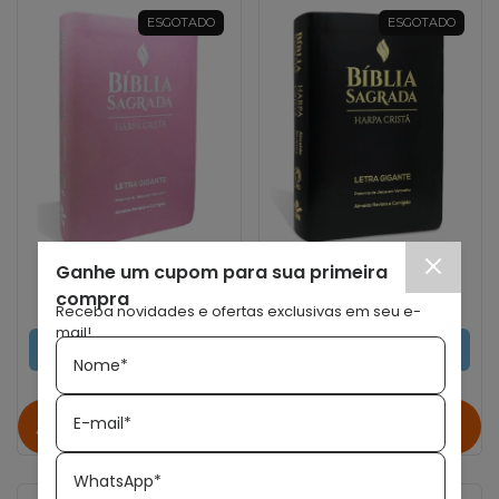
ESGOTADO
ESGOTADO
Ganhe um cupom para sua primeira
EDITORA CPAD
EDITORA CPAD
Bíblia Grande Harpa
Bíblia Grande Harpa
compra
Cristã Luxo Letra
Cristã Luxo Letra
Receba novidades e ofertas exclusivas em seu e-
Gigante Rosa Claro RC
Gigante Preta RC
mail!
ESGOTADO
ESGOTADO
Nome*
Avise-me quando
Avise-me quando
E-mail*
chegar!
chegar!
WhatsApp*