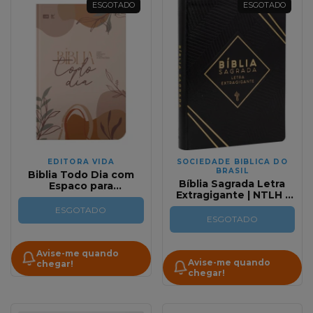
ESGOTADO
ESGOTADO
EDITORA VIDA
SOCIEDADE BIBLICA DO
BRASIL
Biblia Todo Dia com
Bíblia Sagrada Letra
Espaco para
Extragigante | NTLH |
Anotacoes | Floral
Preta Com Indice
ESGOTADO
ESGOTADO
Avise-me quando
Avise-me quando
chegar!
chegar!