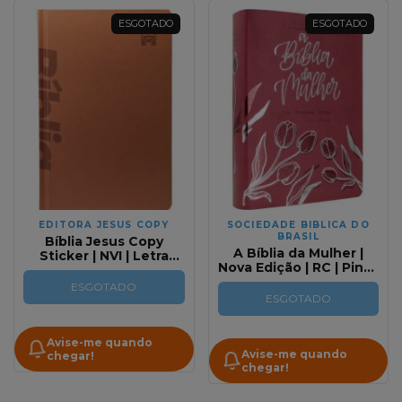
ESGOTADO
ESGOTADO
EDITORA JESUS COPY
SOCIEDADE BIBLICA DO
BRASIL
Bíblia Jesus Copy
A Bíblia da Mulher |
Sticker | NVI | Letra
Nova Edição | RC | Pink |
Normal | Capa Dura
Tamanho Portátil
Terracota
ESGOTADO
ESGOTADO
Avise-me quando
Avise-me quando
chegar!
chegar!