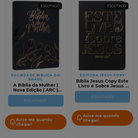
ESGOTADO
ESGOTADO
SOCIEDADE BIBLICA DO
EDITORA JESUS COPY
BRASIL
Bíblia Jesus Copy Este
A Bíblia da Mulher |
Livro é Sobre Jesus |
Nova Edição | ARC |
NVI | Letra Normal |
Tulipa Escura |
Capa Luxo Preta
ESGOTADO
Tamanho portátil
ESGOTADO
Avise-me quando
Avise-me quando
chegar!
chegar!