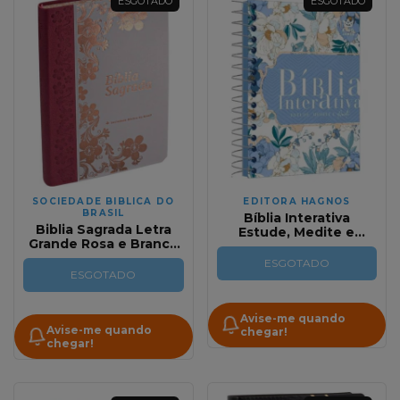
ESGOTADO
ESGOTADO
SOCIEDADE BIBLICA DO
EDITORA HAGNOS
BRASIL
Bíblia Interativa
Biblia Sagrada Letra
Estude, Medite e
Grande Rosa e Branco
Anote | Modelo Graça |
Com Índice Ntlh
King James
ESGOTADO
ESGOTADO
Avise-me quando
Avise-me quando
chegar!
chegar!