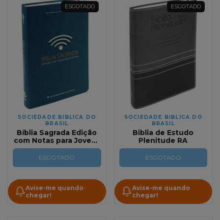
ESGOTADO
ESGOTADO
SOCIEDADE BIBLICA DO
SOCIEDADE BIBLICA DO
BRASIL
BRASIL
Bíblia Sagrada Edição
Biblia de Estudo
com Notas para Jovens
Plenitude RA
Capa Luxo Conectado
NTLH
ESGOTADO
ESGOTADO
Avise-me quando
Avise-me quando
chegar!
chegar!