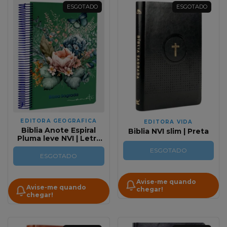
ESGOTADO
ESGOTADO
EDITORA GEOGRAFICA
EDITORA VIDA
Biblia Anote Espiral
Biblia NVI slim | Preta
Pluma leve NVI | Letra
Grande | Com Espaco
ESGOTADO
Para Anotacoes
ESGOTADO
Avise-me quando
Avise-me quando
chegar!
chegar!