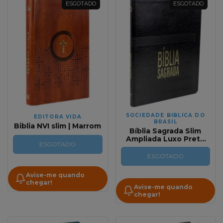
ESGOTADO
ESGOTADO
SOCIEDADE BIBLICA DO
EDITORA VIDA
BRASIL
Biblia NVI slim | Marrom
Bíblia Sagrada Slim
Ampliada Luxo Preta
ESGOTADO
NAA
ESGOTADO
Avise-me quando
chegar!
Avise-me quando
chegar!