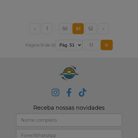
‹
1
…
50
51
52
›
Página 51 de 52
Ir
Receba nossas novidades