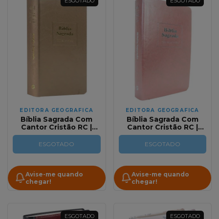
ESGOTADO
ESGOTADO
EDITORA GEOGRAFICA
EDITORA GEOGRAFICA
Bíblia Sagrada Com
Bíblia Sagrada Com
Cantor Cristão RC |
Cantor Cristão RC |
Letra Grande Capa
Letra Grande Capa
Luxo Champanhe
Luxo Rosa
ESGOTADO
ESGOTADO
Avise-me quando
Avise-me quando
chegar!
chegar!
ESGOTADO
ESGOTADO