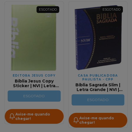
ESGOTADO
ESGOTADO
EDITORA JESUS COPY
CASA PUBLICADORA
PAULISTA - CPP
Bíblia Jesus Copy
Bíblia Sagrada Slim |
Sticker | NVI | Letra
Letra Grande | NVI |
Normal | Capa Dura
Preto e Azul | Luxo
Verde
ESGOTADO
ESGOTADO
Avise-me quando
Avise-me quando
chegar!
chegar!