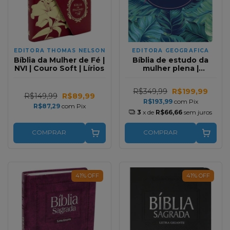
EDITORA THOMAS NELSON
EDITORA GEOGRAFICA
Bíblia da Mulher de Fé |
Bíblia de estudo da
NVI | Couro Soft | Lírios
mulher plena |
Tropicalis Tiffany
R$349,99
R$199,99
R$149,99
R$89,99
R$193,99
com
Pix
R$87,29
com
Pix
3
x de
R$66,66
sem juros
COMPRAR
COMPRAR
41
%
OFF
41
%
OFF