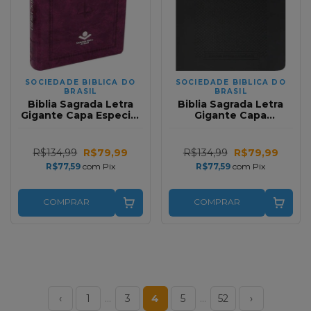
SOCIEDADE BIBLICA DO
SOCIEDADE BIBLICA DO
BRASIL
BRASIL
Biblia Sagrada Letra
Biblia Sagrada Letra
Gigante Capa Especial
Gigante Capa
Nobre Purpura RC Com
Emborrachada Preta
Indice
Com Indice RA
R$134,99
R$79,99
R$134,99
R$79,99
R$77,59
com
Pix
R$77,59
com
Pix
COMPRAR
COMPRAR
‹
1
…
3
4
5
…
52
›