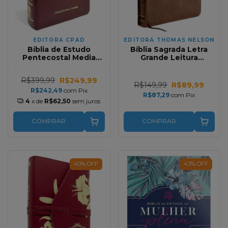
EDITORA CPAD
EDITORA THOMAS NELSON
Bíblia de Estudo
Bíblia Sagrada Letra
Pentecostal Media
Grande Leitura
Com Harpa Vinho RC
Perfeita | Couro Soft
Marrom ACF
R$399,99
R$249,99
R$149,99
R$89,99
R$242,49
com
Pix
R$87,29
com
Pix
4
x de
R$62,50
sem juros
COMPRAR
COMPRAR
40
%
OFF
43
%
OFF