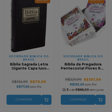
41
%
OFF
40
%
OFF
SOCIEDADE BIBLICA DO
SOCIEDADE BIBLICA DO
BRASIL
BRASIL
Biblia Sagrada Letra
Bíblia da Pregadora
Gigante Capa luxo
Pentecostal Flores RC |
Edicao Especial Preta
Acompanha Caixa
Nobre Com Indice RC
Personalizada
R$329,99
R$197,99
R$134,99
R$79,99
R$192,05
com
Pix
R$77,59
com
Pix
3
x de
R$66,00
sem juros
COMPRAR
COMPRAR