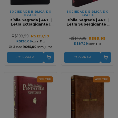
SOCIEDADE BIBLICA DO
SOCIEDADE BIBLICA DO
BRASIL
BRASIL
Bíblia Sagrada | ARC |
Bíblia Sagrada | ARC |
Letra Extragigante |
Letra Supergigante |
Com Índice | Capa
Capa Aston Vinho e
Preta Luxo
Rosa Capa Luxo
R$199,99
R$129,99
R$149,99
R$89,99
R$126,09
com
Pix
R$87,29
com
Pix
2
x de
R$65,00
sem juros
COMPRAR
COMPRAR
38
%
OFF
40
%
OFF