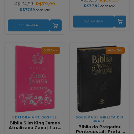
R$134,99
R$79,99
R$37,82
com
Pix
R$77,59
com
Pix
COMPRAR
COMPRAR
50
%
OFF
40
%
OFF
EDITORA ART GOSPEL
SOCIEDADE BIBLICA DO
BRASIL
Bíblia Slim King James
Bíblia do Pregador
Atualizada Capa | Luxo
Pentecostal | Preta |
Pink