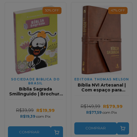
50
%
OFF
47
%
OFF
SOCIEDADE BIBLICA DO
EDITORA THOMAS NELSON
BRASIL
Bíblia NVI Artesanal |
Bíblia Sagrada
Com espaço para
Smilinguido | Brochura
anotações | Couro Soft
| NTLH | Amarela
Marrom
R$149,99
R$79,99
R$39,99
R$19,99
R$77,59
com
Pix
R$19,39
com
Pix
COMPRAR
COMPRAR