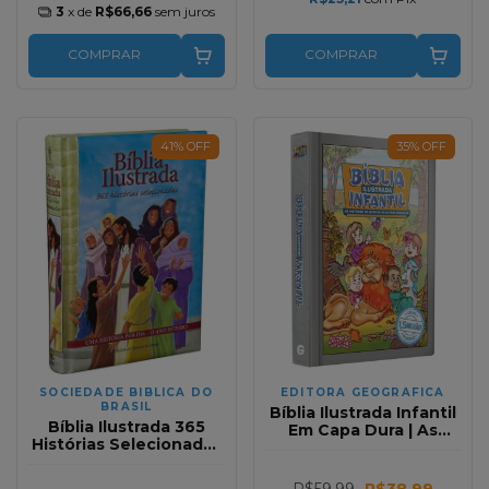
3
x de
R$66,66
sem juros
COMPRAR
COMPRAR
41
%
OFF
35
%
OFF
SOCIEDADE BIBLICA DO
EDITORA GEOGRAFICA
BRASIL
Bíblia Ilustrada Infantil
Bíblia Ilustrada 365
Em Capa Dura | As
Histórias Selecionadas
Histórias do livro de
| Uma História Por Dia o
Deus para crianças
Ano Inteiro
R$59,99
R$38,99