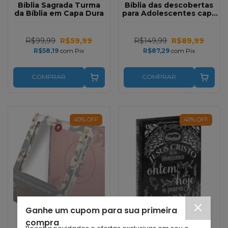
Bíblia Sagrada Turma
Bíblia das descobertas
da Bíblia em Capa Dura
para Adolescentes capa
em couro
sintético Rosa Aston NTLH
R$99,99
R$59,99
R$149,99
R$89,99
R$58,19
com
Pix
R$87,29
com
Pix
COMPRAR
COMPRAR
40
%
OFF
40
%
OFF
Ganhe um cupom para sua primeira
compra