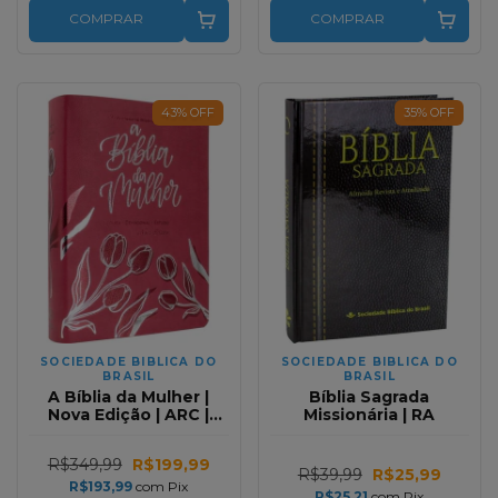
COMPRAR
COMPRAR
43
%
OFF
35
%
OFF
SOCIEDADE BIBLICA DO
SOCIEDADE BIBLICA DO
BRASIL
BRASIL
A Bíblia da Mulher |
Bíblia Sagrada
Nova Edição | ARC |
Missionária | RA
Tulipa Pink
R$349,99
R$199,99
R$39,99
R$25,99
R$193,99
com
Pix
R$25,21
com
Pix