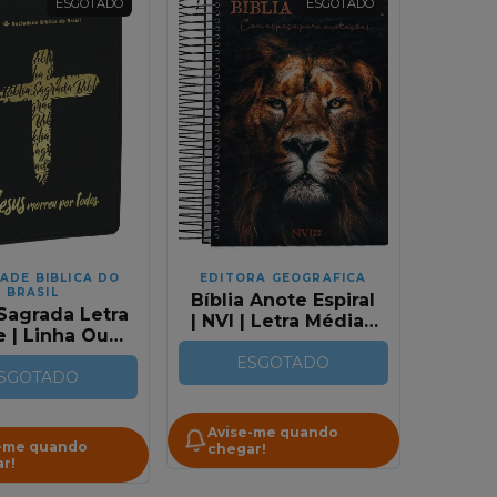
ESGOTADO
ESGOTADO
ADE BIBLICA DO
EDITORA GEOGRAFICA
BRASIL
Bíblia Anote Espiral
 Sagrada Letra
| NVI | Letra Média |
 | Linha Ouro
Leão de Judá
 | Cruz preta
ESGOTADO
SGOTADO
Avise-me quando
-me quando
chegar!
r!