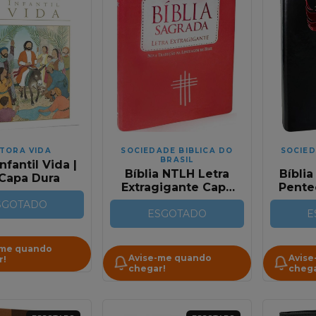
ITORA VIDA
SOCIEDADE BIBLICA DO
SOCIED
BRASIL
Infantil Vida |
Bíblia NTLH Letra
Bíbli
Capa Dura
Extragigante Capa
Pentec
em Couro Sintético
C
SGOTADO
Pink Com Índice
ESGOTADO
Pers
E
-me quando
Avise-me quando
Avise
r!
chegar!
chega