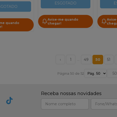
ESGOTADO
E
SGOTADO
Avise-me quando
Avise
-me quando
chegar!
chega
r!
‹
1
…
49
50
51
Página 50 de 52
Receba nossas novidades