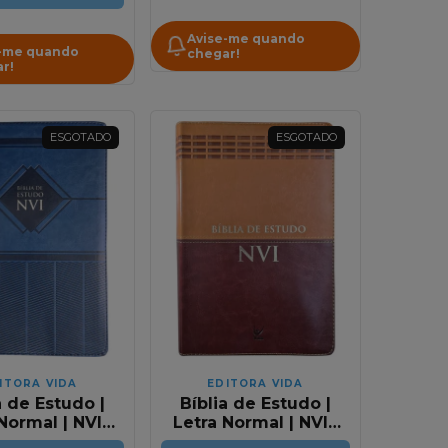
Avise-me quando
-me quando
chegar!
r!
ESGOTADO
ESGOTADO
ITORA VIDA
EDITORA VIDA
a de Estudo |
Bíblia de Estudo |
Normal | NVI |
Letra Normal | NVI |
a Luxo Azul
Capa Luxo Marrom