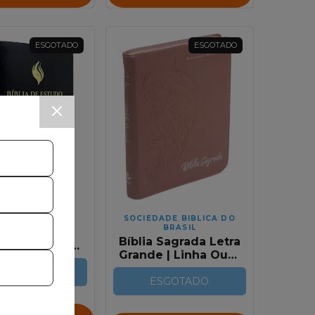
ESGOTADO
ESGOTADO
ITORA CPAD
SOCIEDADE BIBLICA DO
BRASIL
ia de Estudo
Bíblia Sagrada Letra
ostal | Média
Grande | Linha Ouro
Preta RC
| RC | Leão rosa
SGOTADO
ESGOTADO