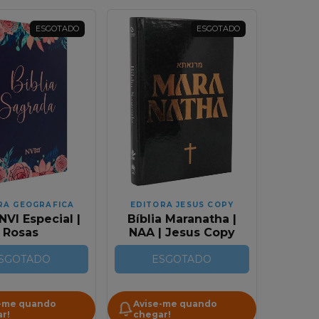
ESGOTADO
ESGOTADO
RA GEOGRAFICA
EDITORA JESUS COPY
 NVI Especial |
Bíblia Maranatha |
Rosas
NAA | Jesus Copy
SGOTADO
ESGOTADO
-me quando
Avise-me quando
r!
chegar!