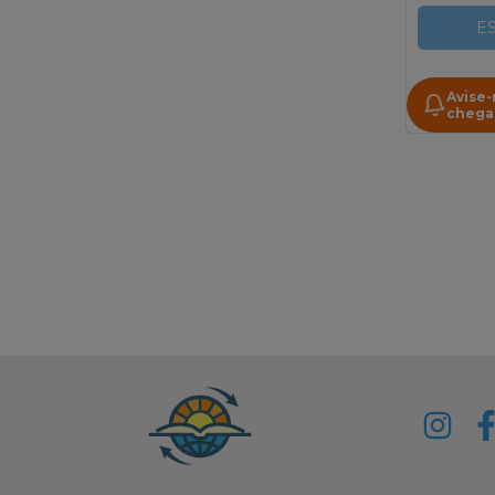
E
Avise
chega