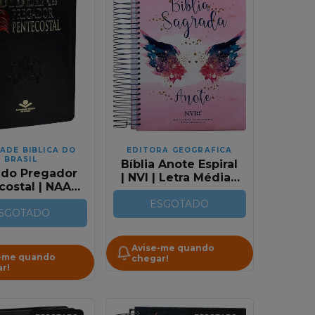
ADE BIBLICA DO
EDITORA GEOGRAFICA
BRASIL
Bíblia Anote Espiral
a do Pregador
| NVI | Letra Média |
ostal | NAA |
Asas do
om Caixa
pensamento
ESGOTADO
onalizada |
SGOTADO
Preto
Avise-me quando
-me quando
chegar!
r!