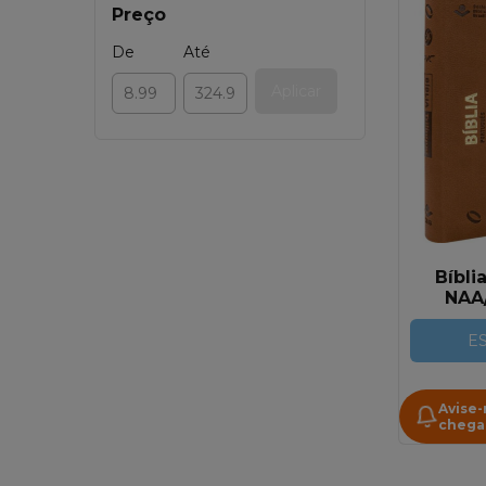
Preço
De
Até
Aplicar
Bíbli
NAA
Portugu
Espanh
E
Avise
chega