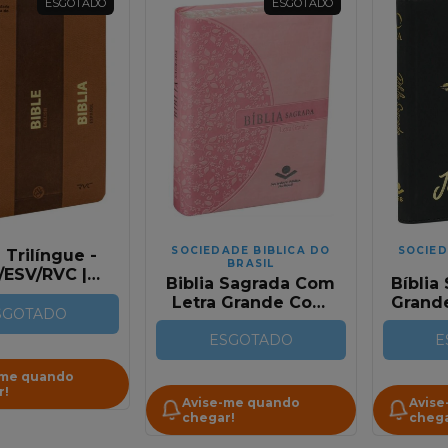
ESGOTADO
ESGOTADO
SOCIEDADE BIBLICA DO
SOCIED
a Trilíngue -
BRASIL
/ESV/RVC |
Biblia Sagrada Com
Bíblia
ês - Inglês -
Letra Grande Com
Grande
ol - Editora
SGOTADO
Beiras Floridas Rosa
| RA
SBB
Emborrachada RA
ESGOTADO
E
-me quando
r!
Avise-me quando
Avise
chegar!
chega