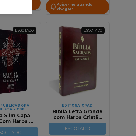
-me quando
Avise-me quando
r!
chegar!
ESGOTADO
ESGOTADO
 PUBLICADORA
EDITORA CPAD
LISTA - CPP
Bíblia Letra Grande
ia Slim Capa
com Harpa Cristã |
Com Harpa e
Marrom | Luxo
nhos Coração
ESGOTADO
 Pedra RC
SGOTADO