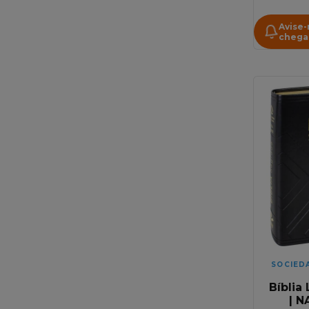
Avise
chega
SOCIED
Bíblia
| N