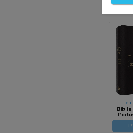
Avise
chega
ED
Biblia
Portu
Luxo
E