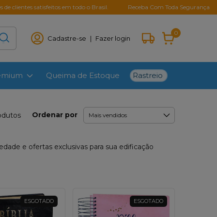
sfeitos em todo o Brasil.
Receba Com Toda Segurança
Parcelamen
0
Cadastre-se
|
Fazer login
Rastreio
remium
Queima de Estoque
Ordenar por
odutos
iedade e ofertas exclusivas para sua edificação
ESGOTADO
ESGOTADO