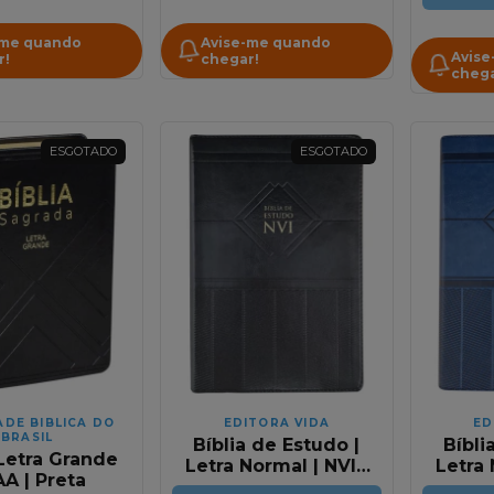
-me quando
Avise-me quando
Avise
r!
chegar!
chega
ESGOTADO
ESGOTADO
ADE BIBLICA DO
EDITORA VIDA
ED
BRASIL
Bíblia de Estudo |
Bíbli
 Letra Grande
Letra Normal | NVI |
Letra 
AA | Preta
Capa Luxo Preta
Cap