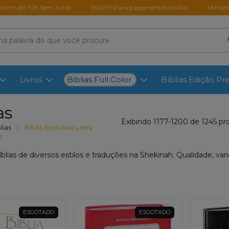
em Juros
3%OFF Para pagamentos no Pix
Milhares de clientes sati
Biblias Full Color
Livros
Bíblias Edição P
as
Exibindo 1177-1200 de 1245 pr
lias
Bíblia Exclusiva Letra
e
blias de diversos estilos e traduções na Shekinah. Qualidade, var
ESGOTADO
ESGOTADO