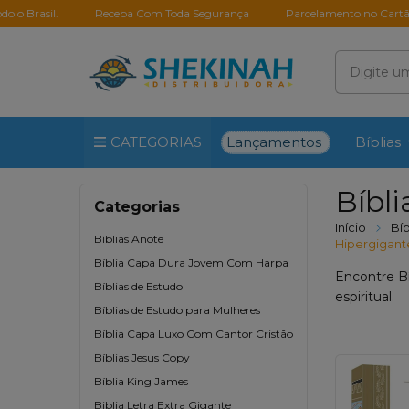
Receba Com Toda Segurança
Parcelamento no Cartão em até 10X S
Lançamentos
CATEGORIAS
Bíblias
Bíbli
Categorias
Início
Bíb
Bíblias Anote
Hipergigant
Bíblia Capa Dura Jovem Com Harpa
Encontre Bí
Bíblias de Estudo
espiritual.
Bíblias de Estudo para Mulheres
Bíblia Capa Luxo Com Cantor Cristão
Bíblias Jesus Copy
Bíblia King James
Biblia Letra Extra Gigante