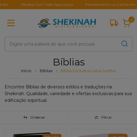
Receba Com Toda Segurança
Parcelamento no Cartão em até 10X
0
Bíblias
Início
Bíblias
Bíblia Exclusiva Letra Jumbo
Encontre Bíblias de diversos estilos e traduções na
Shekinah. Qualidade, variedade e ofertas exclusivas para sua
edificação espiritual.
Ordenar
Filtrar