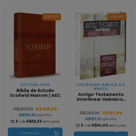
35
%
OFF
40
%
OFF
EDITORA VIDA
SOCIEDADE BIBLICA DO
BRASIL
Bíblia de Estudo
Antigo Testamento
Scofield Marrom | AEC
Interlinear Hebraico-
Portugues Capa Dura
R$259,99
R$168,99
IIustrada Volume 1
R$269,99
R$161,99
R$163,92
com
Pix
R$157,13
com
Pix
3
x de
R$56,33
sem juros
3
x de
R$54,00
sem juros
COMPRAR