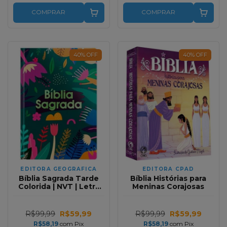
COMPRAR
COMPRAR
40
%
OFF
40
%
OFF
EDITORA GEOGRAFICA
EDITORA CPAD
Bíblia Sagrada Tarde
Bíblia Histórias para
Colorida | NVT | Letra
Meninas Corajosas
Grande | Capa Semi
Luxo
R$99,99
R$59,99
R$99,99
R$59,99
R$58,19
com
Pix
R$58,19
com
Pix