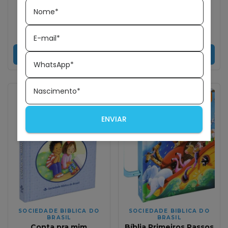
Cinza
Nome*
R$199,99
R$129,99
R$149,99
R$89,99
R$126,09
com
Pix
R$87,29
com
Pix
2
x de
R$65,00
sem juros
E-mail*
COMPRAR
COMPRAR
WhatsApp*
Nascimento*
35
%
OFF
40
%
OFF
ENVIAR
SOCIEDADE BIBLICA DO
SOCIEDADE BIBLICA DO
BRASIL
BRASIL
Conta pra mim
Bíblia Primeiros Passos