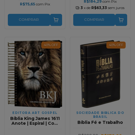
R$184,29
com
Pix
R$75,65
com
Pix
3
x de
R$63,33
sem juros
COMPRAR
COMPRAR
40
%
OFF
40
%
OFF
EDITORA ART GOSPEL
SOCIEDADE BIBLICA DO
BRASIL
Bíblia King James 1611
Bíblia Fé e Trabalho
Anote | Espiral | Com
espaço para anotações
| Leão Adonai