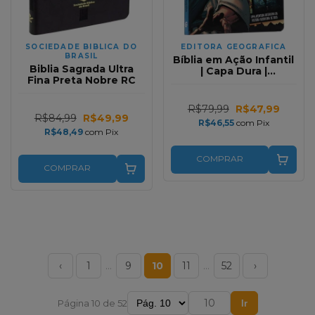
SOCIEDADE BIBLICA DO
EDITORA GEOGRAFICA
BRASIL
Bíblia em Ação Infantil
Biblia Sagrada Ultra
| Capa Dura |
Fina Preta Nobre RC
Quadrinhos
R$79,99
R$47,99
R$84,99
R$49,99
R$46,55
com
Pix
R$48,49
com
Pix
COMPRAR
COMPRAR
‹
1
…
9
10
11
…
52
›
Página 10 de 52
Ir