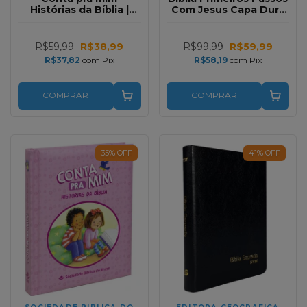
Histórias da Bíblia |
Com Jesus Capa Dura
Capa Almofadada
Almofadada Ilustrada
Ilustrada Azul
Azul
R$59,99
R$38,99
R$99,99
R$59,99
R$37,82
com
Pix
R$58,19
com
Pix
COMPRAR
COMPRAR
35
%
OFF
41
%
OFF