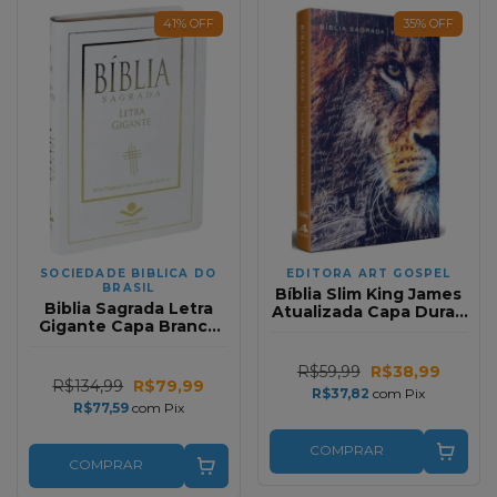
41
%
OFF
35
%
OFF
SOCIEDADE BIBLICA DO
EDITORA ART GOSPEL
BRASIL
Bíblia Slim King James
Biblia Sagrada Letra
Atualizada Capa Dura -
Gigante Capa Branca
Leão meia face
Ntlh (Gratis Sobrecapa
Plastica)
R$59,99
R$38,99
R$134,99
R$79,99
R$37,82
com
Pix
R$77,59
com
Pix
COMPRAR
COMPRAR