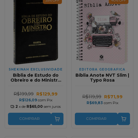
35
%
OFF
40
%
OFF
SHEKINAH EXCLUSIVIDADE
EDITORA GEOGRAFICA
Bíblia de Estudo do
Bíblia Anote NVT Slim |
Obreiro e do Ministro
Typo Rosa
Pentecostal | Harpa
Avivada e Corinhos | RC
R$199,99
R$129,99
| Preto
R$119,99
R$71,99
R$126,09
com
Pix
R$69,83
com
Pix
2
x de
R$65,00
sem juros
COMPRAR
COMPRAR