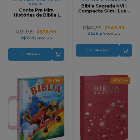
SOCIEDADE BIBLICA DO
EDITORA GEOGRAFICA
BRASIL
Bíblia Sagrada NVI |
Conta Pra Mim
Compacta Slim | Luxo
Histórias da Bíblia |
Preta
Capa Almofadada
Ilustrada Rosa
R$84,99
R$49,99
R$59,99
R$38,99
R$48,49
com
Pix
R$37,82
com
Pix
COMPRAR
COMPRAR
40
%
OFF
40
%
OFF