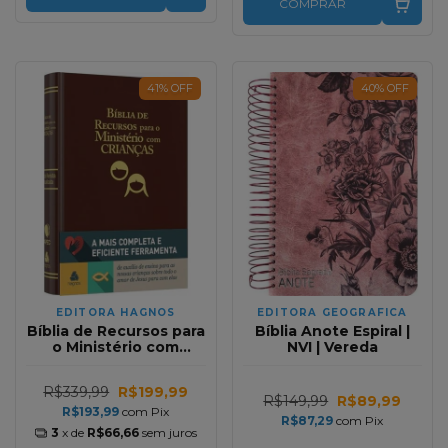
COMPRAR
41
%
OFF
40
%
OFF
EDITORA HAGNOS
EDITORA GEOGRAFICA
Bíblia de Recursos para
Bíblia Anote Espiral |
o Ministério com
NVI | Vereda
Crianças Luxo | RA |
Marrom
R$339,99
R$199,99
R$149,99
R$89,99
R$193,99
com
Pix
R$87,29
com
Pix
3
x de
R$66,66
sem juros