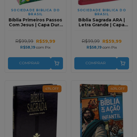
SOCIEDADE BIBLICA DO
SOCIEDADE BIBLICA DO
BRASIL
BRASIL
Bíblia Primeiros Passos
Bíblia Sagrada ARA |
Com Jesus | Capa Dura
Letra Grande | Capa
Almofadada | Ilustrada
Pink | Acabamento
Rosa
Luxo
R$99,99
R$59,99
R$99,99
R$59,99
R$58,19
com
Pix
R$58,19
com
Pix
COMPRAR
COMPRAR
41
%
OFF
40
%
OFF