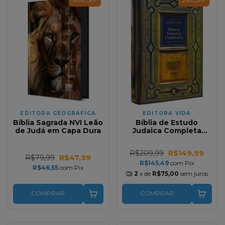
40
%
OFF
29
%
OFF
EDITORA GEOGRAFICA
EDITORA VIDA
Bíblia Sagrada NVI Leão
Bíblia de Estudo
de Judá em Capa Dura
Judaica Completa
Capa Dura
R$209,99
R$149,99
R$79,99
R$47,99
R$145,49
com
Pix
R$46,55
com
Pix
2
x de
R$75,00
sem juros
COMPRAR
COMPRAR