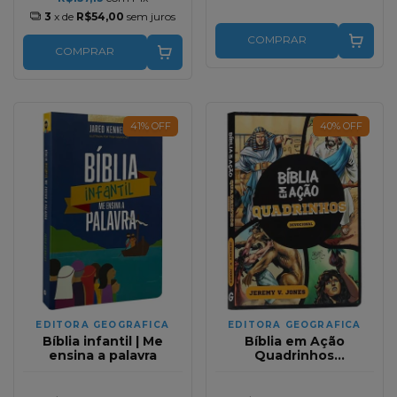
3
x de
R$54,00
sem juros
COMPRAR
COMPRAR
41
%
OFF
40
%
OFF
EDITORA GEOGRAFICA
EDITORA GEOGRAFICA
Bíblia infantil | Me
Bíblia em Ação
ensina a palavra
Quadrinhos
Devocional