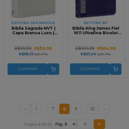
EDITORA GEOGRAFICA
EDITORA BV
Bíblia Sagrada NVT |
Bíblia King James Fiel
Capa Branca Luxo |
1611 Ultrafina Bicolor
Letra normal
Azul
R$99,99
R$59,99
R$109,99
R$64,99
R$58,19
com
Pix
R$63,04
com
Pix
COMPRAR
COMPRAR
‹
1
…
7
8
9
…
52
›
Página 8 de 52
Ir