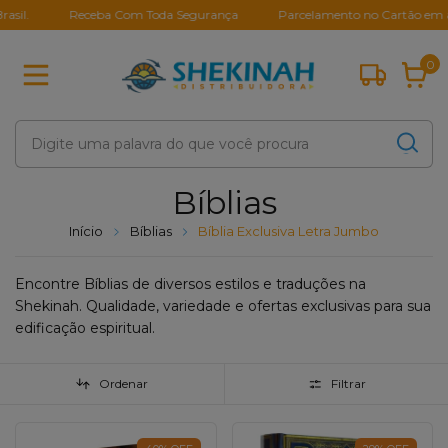
Receba Com Toda Segurança
Parcelamento no Cartão em até 10X
0
Bíblias
Início
Bíblias
Bíblia Exclusiva Letra Jumbo
Encontre Bíblias de diversos estilos e traduções na
Shekinah. Qualidade, variedade e ofertas exclusivas para sua
edificação espiritual.
Ordenar
Filtrar