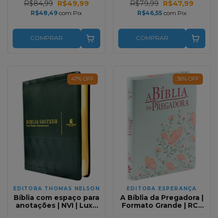
R$84,99
R$49,99
R$79,99
R$47,99
R$48,49
com
Pix
R$46,55
com
Pix
COMPRAR
COMPRAR
47
%
OFF
36
%
OFF
EDITORA THOMAS NELSON
EDITORA ESPERANÇA
Bíblia com espaço para
A Bíblia da Pregadora |
anotações | NVI | Luxo
Formato Grande | RC |
Verde Sua Biblia
Flores Verde e Salmao