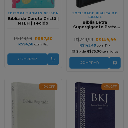
EDITORA THOMAS NELSON
SOCIEDADE BIBLICA DO
BRASIL
Bíblia da Garota Cristã |
Bíblia Letra
NTLH | Tecido
Supergigante Preta
Com Zíper e Índice
NAA
R$149,99
R$97,50
R$249,99
R$149,99
R$94,58
com
Pix
R$145,49
com
Pix
2
x de
R$75,00
sem juros
COMPRAR
COMPRAR
40
%
OFF
41
%
OFF