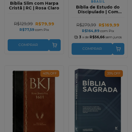
BRASIL
Bíblia Slim com Harpa
Bíblia de Estudo do
Cristã | RC | Rosa Claro
Discipulado | Com
Beiras Pratas | NAA
R$129,99
R$79,99
R$279,99
R$169,99
R$77,59
com
Pix
R$164,89
com
Pix
3
x de
R$56,66
sem juros
COMPRAR
COMPRAR
40
%
OFF
35
%
OFF