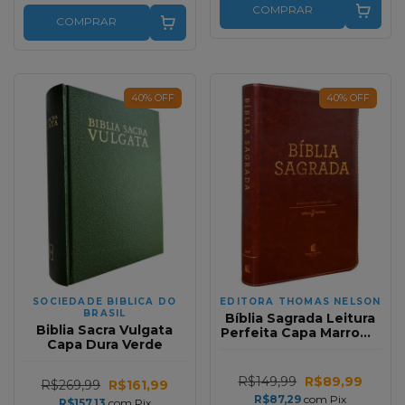
COMPRAR
COMPRAR
40
%
OFF
40
%
OFF
SOCIEDADE BIBLICA DO
EDITORA THOMAS NELSON
BRASIL
Bíblia Sagrada Leitura
Biblia Sacra Vulgata
Perfeita Capa Marrom |
Capa Dura Verde
Versao Corrigida Fiel
R$149,99
R$89,99
R$269,99
R$161,99
R$87,29
com
Pix
R$157,13
com
Pix