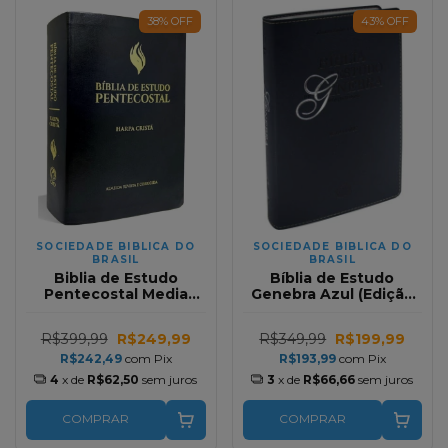
38
%
OFF
43
%
OFF
SOCIEDADE BIBLICA DO
SOCIEDADE BIBLICA DO
BRASIL
BRASIL
Biblia de Estudo
Bíblia de Estudo
Pentecostal Media
Genebra Azul (Edição
Com Harpa Preta RC
Revista e Ampliada) RA
R$399,99
R$249,99
R$349,99
R$199,99
R$242,49
com
Pix
R$193,99
com
Pix
4
x de
R$62,50
sem juros
3
x de
R$66,66
sem juros
COMPRAR
COMPRAR