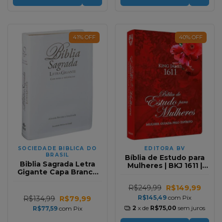
41
%
OFF
40
%
OFF
SOCIEDADE BIBLICA DO
EDITORA BV
BRASIL
Bíblia de Estudo para
Biblia Sagrada Letra
Mulheres | BKJ 1611 |
Gigante Capa Branca
Capa Dura | Romã
Com Notas e
Referencias RA (Gratis
R$249,99
R$149,99
Sobrecapaplastica)
R$145,49
com
Pix
R$134,99
R$79,99
2
x de
R$75,00
sem juros
R$77,59
com
Pix