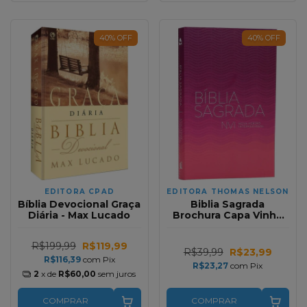
40
%
OFF
40
%
OFF
EDITORA CPAD
EDITORA THOMAS NELSON
Bíblia Devocional Graça
Biblia Sagrada
Diária - Max Lucado
Brochura Capa Vinho
NVI
R$199,99
R$119,99
R$39,99
R$23,99
R$116,39
com
Pix
R$23,27
com
Pix
2
x de
R$60,00
sem juros
COMPRAR
COMPRAR