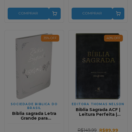
COMPRAR
COMPRAR
35
%
OFF
40
%
OFF
SOCIEDADE BIBLICA DO
EDITORA THOMAS NELSON
BRASIL
Biblia Sagrada ACF |
Bíblia sagrada Letra
Leitura Perfeita |
Grande para
Couro Soft Preto
casamentos RA
R$149,99
R$89,99