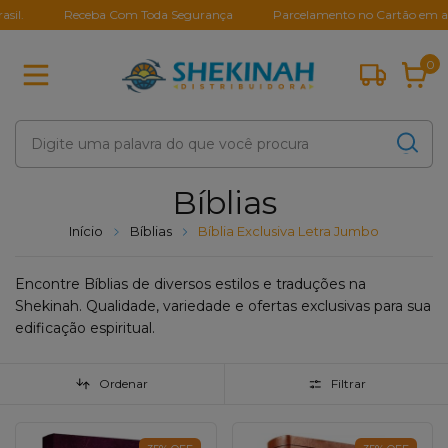
Receba Com Toda Segurança
Parcelamento no Cartão em até 10X
0
Bíblias
Início
Bíblias
Bíblia Exclusiva Letra Jumbo
Encontre Bíblias de diversos estilos e traduções na
Shekinah. Qualidade, variedade e ofertas exclusivas para sua
edificação espiritual.
Ordenar
Filtrar