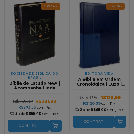
40
%
OFF
35
%
OFF
SOCIEDADE BIBLICA DO
EDITORA VIDA
BRASIL
A Bíblia em Ordem
Bíblia de Estudo NAA |
Cronológica | Luxo |
Acompanha Linda
Azul Claro/Azul Escuro
Caixa Personalizada
R$199,99
R$129,99
R$469,99
R$281,99
R$126,09
com
Pix
R$273,53
com
Pix
2
x de
R$65,00
sem juros
5
x de
R$56,40
sem juros
COMPRAR
COMPRAR