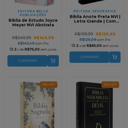
EDITORA BELLO
EDITORA GEOGRAFICA
PUBLICAÇÕES
Biblia Anote Preta NVI |
Biblia de Estudo Joyce
Letra Grande | Com
Meyer NVI Abstrata
Espaco Para
Anotacoes
R$199,99
R$129,99
R$249,99
R$149,99
R$126,09
com
Pix
R$145,49
com
Pix
2
x de
R$65,00
sem juros
2
x de
R$75,00
sem juros
COMPRAR
COMPRAR
35
%
OFF
50
%
OFF