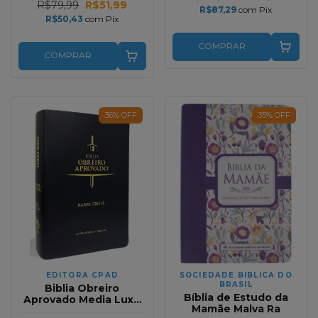
R$79,99
R$51,99
R$87,29
com
Pix
R$50,43
com
Pix
COMPRAR
COMPRAR
36
%
OFF
35
%
OFF
EDITORA CPAD
SOCIEDADE BIBLICA DO
BRASIL
Biblia Obreiro
Bíblia de Estudo da
Aprovado Media Luxo
Mamãe Malva Ra
Harpa Crista Preta RC