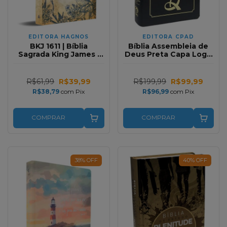
EDITORA HAGNOS
EDITORA CPAD
BKJ 1611 | Bíblia
Bíblia Assembleia de
Sagrada King James |
Deus Preta Capa Logo
Natureza | Capa dura
RC
R$61,99
R$39,99
R$199,99
R$99,99
R$38,79
com
Pix
R$96,99
com
Pix
COMPRAR
COMPRAR
38
%
OFF
40
%
OFF