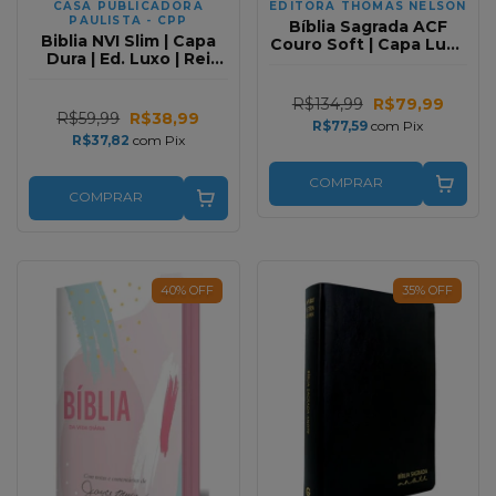
CASA PUBLICADORA
EDITORA THOMAS NELSON
PAULISTA - CPP
Bíblia Sagrada ACF
Biblia NVI Slim | Capa
Couro Soft | Capa Luxo
Dura | Ed. Luxo | Rei
Verde | Leitura Perfeita
dos Reis | Com Indice
R$134,99
R$79,99
R$59,99
R$38,99
R$77,59
com
Pix
R$37,82
com
Pix
COMPRAR
COMPRAR
40
%
OFF
35
%
OFF