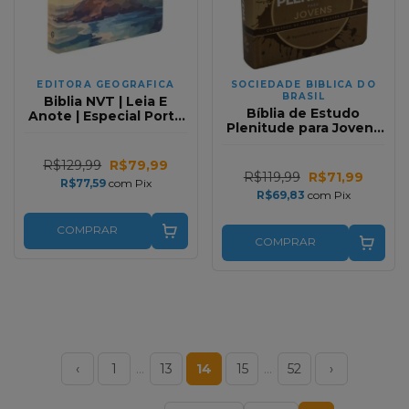
EDITORA GEOGRAFICA
SOCIEDADE BIBLICA DO
BRASIL
Biblia NVT | Leia E
Bíblia de Estudo
Anote | Especial Porto
Plenitude para Jovens
Seguro
em Capa dura Marrom
Fosco
R$129,99
R$79,99
R$119,99
R$71,99
R$77,59
com
Pix
R$69,83
com
Pix
COMPRAR
COMPRAR
‹
1
…
13
14
15
…
52
›