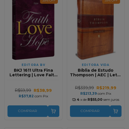
35
%
OFF
35
%
OFF
EDITORA BV
EDITORA VIDA
BKJ 1611 Ultra Fina
Bíblia de Estudo
Lettering | Love Faith
Thompson | AEC | Letra
Hope
Grande | Luxo Marrom
Claro/Marrom Escuro
R$339,99
R$219,99
R$59,99
R$38,99
R$213,39
com
Pix
R$37,82
com
Pix
4
x de
R$55,00
sem juros
COMPRAR
COMPRAR