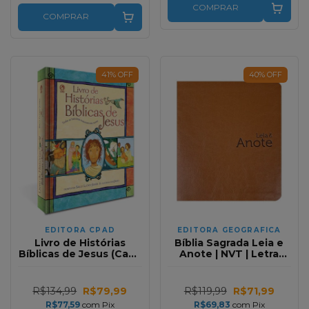
COMPRAR
COMPRAR
41
%
OFF
40
%
OFF
EDITORA CPAD
EDITORA GEOGRAFICA
Livro de Histórias
Bíblia Sagrada Leia e
Bíblicas de Jesus (Capa
Anote | NVT | Letra
Dura)
Normal | Capa Luxo
Laranja
R$134,99
R$79,99
R$119,99
R$71,99
R$77,59
com
Pix
R$69,83
com
Pix