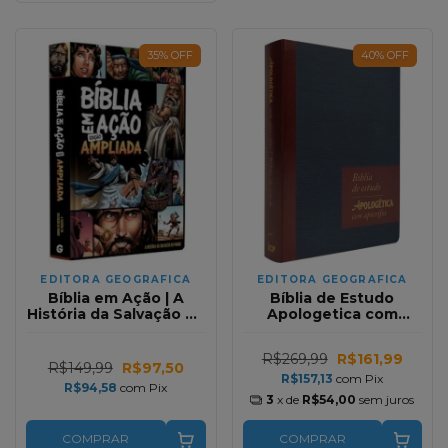
35
%
OFF
40
%
OFF
EDITORA GEOGRAFICA
EDITORA GEOGRAFICA
Bíblia em Ação | A
Bíblia de Estudo
História da Salvação do
Apologetica com
Mundo | Capa Dura
Apocrifos | Neutro
R$269,99
R$161,99
R$149,99
R$97,50
R$157,13
com
Pix
R$94,58
com
Pix
3
x de
R$54,00
sem juros
COMPRAR
COMPRAR