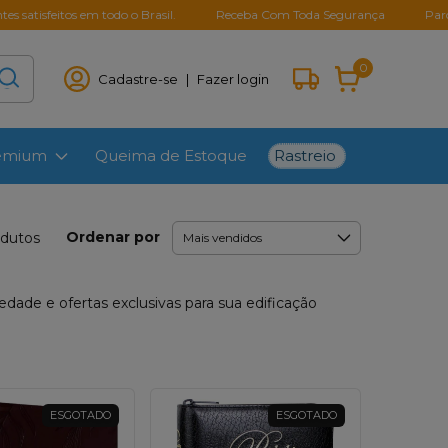
itos em todo o Brasil.
Receba Com Toda Segurança
Parcelamento 
0
Cadastre-se
|
Fazer login
Rastreio
remium
Queima de Estoque
Ordenar por
odutos
iedade e ofertas exclusivas para sua edificação
ESGOTADO
ESGOTADO