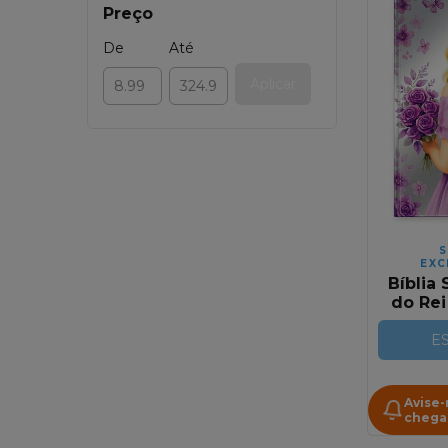
Preço
De
Até
Aplicar
S
EXC
Bíblia 
do Rei
Giga
Avivad
E
| Capa 
Avise
chega