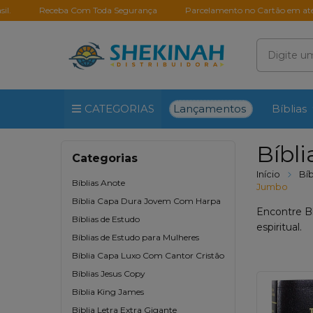
Receba Com Toda Segurança
Parcelamento no Cartão em até 10X Sem 
Lançamentos
CATEGORIAS
Bíblias
Bíbli
Categorias
Início
Bíb
Bíblias Anote
Jumbo
Bíblia Capa Dura Jovem Com Harpa
Encontre Bí
Bíblias de Estudo
espiritual.
Bíblias de Estudo para Mulheres
Bíblia Capa Luxo Com Cantor Cristão
Bíblias Jesus Copy
Bíblia King James
Biblia Letra Extra Gigante