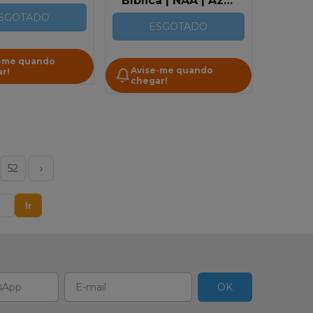
Bíblica | NAA | Azul
orrachada |
Escuro
a | Tradução
SGOTADO
ESGOTADO
da Século 21
-me quando
Avise-me quando
r!
chegar!
52
›
Ir