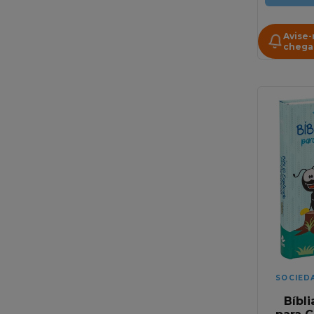
Avise
chega
SOCIED
Bíbli