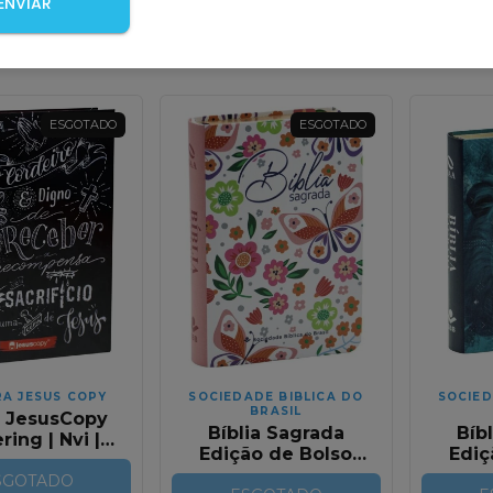
ENVIAR
-me quando
Avise-me quando
Avise
r!
chegar!
chega
ESGOTADO
ESGOTADO
RA JESUS COPY
SOCIEDADE BIBLICA DO
SOCIED
BRASIL
a JesusCopy
Bíblia Sagrada
Bíb
ring | Nvi |
Edição de Bolso
Ediç
apa Dura
Flores Borboleta
Nov
SGOTADO