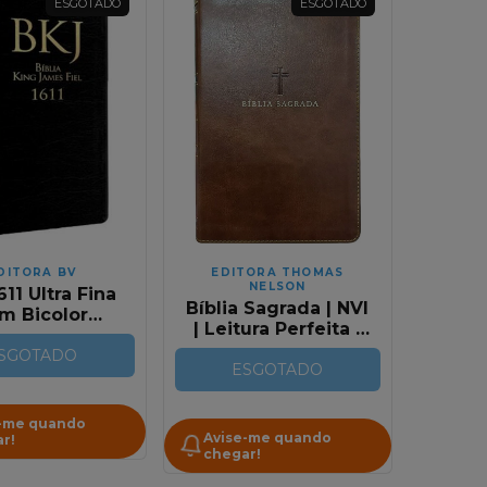
ESGOTADO
ESGOTADO
DITORA BV
EDITORA THOMAS
NELSON
611 Ultra Fina
Bíblia Sagrada | NVI
im Bicolor
| Leitura Perfeita |
rom e Preta
Couro Soft Marrom
SGOTADO
| Com Índice
ESGOTADO
-me quando
Avise-me quando
r!
chegar!