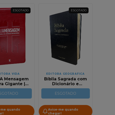
ESGOTADO
ESGOTADO
ITORA VIDA
EDITORA GEOGRAFICA
a A Mensagem
Bíblia Sagrada com
tra Gigante |
Dicionário e
apa Luxo
Concordância | RC
SGOTADO
ermelha
Gigante | Capa Luxo
ESGOTADO
Preta
-me quando
Avise-me quando
r!
chegar!