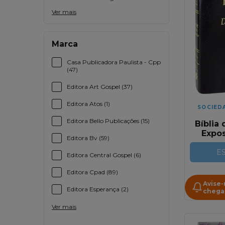
Ver mais
Marca
Casa Publicadora Paulista - Cpp
(47)
Editora Art Gospel (37)
Editora Atos (1)
SOCIED
Editora Bello Publicações (15)
Bíblia
Expo
Editora Bv (59)
Swag
Lux
E
Editora Central Gospel (6)
Ac
C
Editora Cpad (89)
Per
Avise
Editora Esperança (2)
chega
Ver mais