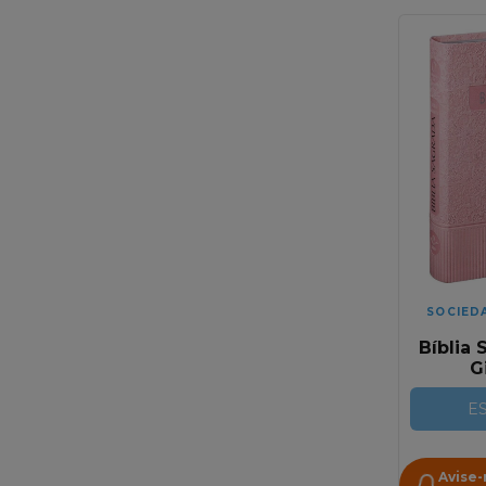
SOCIED
Bíblia 
G
Emb
Renda 
E
RA |
Avise