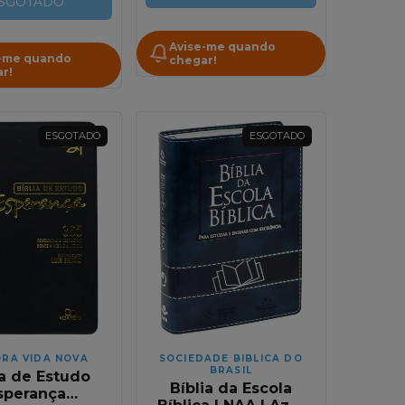
SGOTADO
NAA
Avise-me quando
-me quando
chegar!
r!
ESGOTADO
ESGOTADO
ORA VIDA NOVA
SOCIEDADE BIBLICA DO
BRASIL
ia de Estudo
Bíblia da Escola
sperança