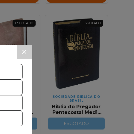
ESGOTADO
ESGOTADO
TORA THOMAS
SOCIEDADE BIBLICA DO
NELSON
BRASIL
ia de Estudo
Biblia do Pregador
grada | NVI |
Pentecostal Media
ul e Cinza
Preta
SGOTADO
RC com indice
ESGOTADO