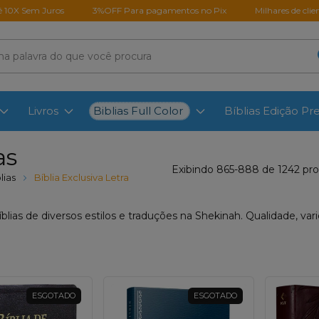
Juros
3%OFF Para pagamentos no Pix
Milhares de clientes satisfe
Biblias Full Color
Livros
Bíblias Edição P
as
Exibindo 865-888 de 1242 pr
lias
Bíblia Exclusiva Letra
blias de diversos estilos e traduções na Shekinah. Qualidade, var
ESGOTADO
ESGOTADO