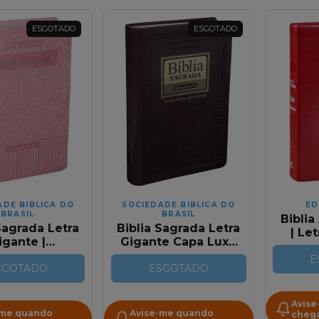
ESGOTADO
ESGOTADO
ADE BIBLICA DO
SOCIEDADE BIBLICA DO
ED
BRASIL
BRASIL
Bibli
Sagrada Letra
Biblia Sagrada Letra
| Le
igante |
Gigante Capa Luxo
C
orrachada
Edicao Especial
E
V
Nobre Rosa |
SGOTADO
Marrom Nobre Com
ESGOTADO
 Com Índice
Indice RC
Avise
-me quando
Avise-me quando
chega