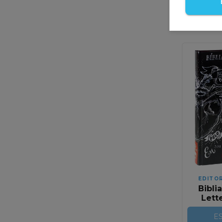
Avise
chega
EDITO
Bibli
Lette
C
E