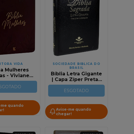
ITORA VIDA
SOCIEDADE BIBLICA DO
BRASIL
ia Mulheres
Bíblia Letra Gigante
as - Viviane
| Capa Zíper Preta |
nello - NVT -
RA
paço Para
SGOTADO
ESGOTADO
ações - Capa
o Vinho - 2
Colunas
-me quando
Avise-me quando
r!
chegar!