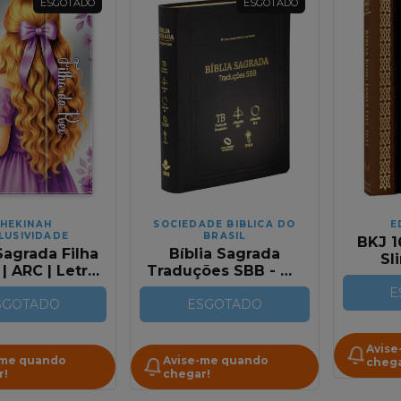
ESGOTADO
ESGOTADO
HEKINAH
SOCIEDADE BIBLICA DO
E
LUSIVIDADE
BRASIL
BKJ 1
Sagrada Filha
Bíblia Sagrada
Sl
 | ARC | Letra
Traduções SBB - TB
Mar
nte | Harpa
/ ARC / RA / NAA /
E
a e Corinhos
SGOTADO
NTLH em Capa Dura
ESGOTADO
Dura Carteira
Lilas
Avise
-me quando
Avise-me quando
chega
r!
chegar!