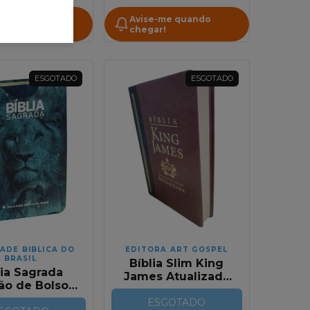
-me quando
Avise-me quando
r!
chegar!
ESGOTADO
ESGOTADO
ADE BIBLICA DO
EDITORA ART GOSPEL
BRASIL
Bíblia Slim King
lia Sagrada
James Atualizada
ão de Bolso
Capa Luxo
o Leao Azul
Marrom/Preta
ESGOTADO