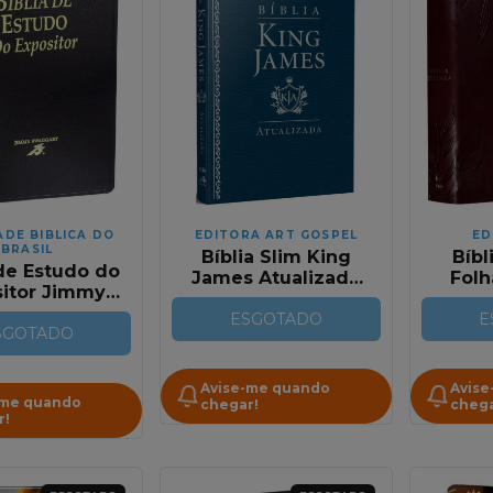
ADE BIBLICA DO
EDITORA ART GOSPEL
ED
BRASIL
Bíblia Slim King
Bíbl
 de Estudo do
James Atualizada
Folh
sitor Jimmy
Capa Luxo Azul
Marti
gart Capa
ESGOTADO
Es
E
o Preta -
SGOTADO
Anot
ompanha
Lux
aixinha
Avise-me quando
Avise
sonalizada
-me quando
chegar!
chega
r!