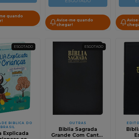
ESGOTADO
NAA
E
-me quando
Avise-me quando
Avise
r!
chegar!
chega
ESGOTADO
ESGOTADO
ADE BIBLICA DO
OUTRAS
EDIT
BRASIL
Biblia Sagrada
Bíbl
a Explicada
Grande Com Cantor
E