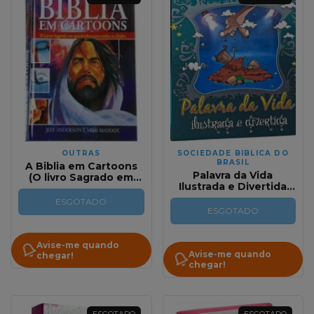
OUTRAS
SOCIEDADE BIBLICA DO
BRASIL
A Biblia em Cartoons
Palavra da Vida
(O livro Sagrado em
Ilustrada e Divertida
Quadrinhos Para Todas
Capa Dura Metalizada
as Idades)
ESGOTADO
Ilustrada
ESGOTADO
Avise-me quando
Avise-me quando
chegar!
chegar!