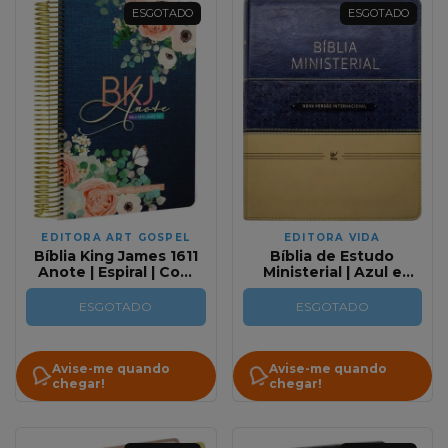
ESGOTADO
ESGOTADO
EDITORA ART GOSPEL
EDITORA VIDA
Bíblia King James 1611
Bíblia de Estudo
Anote | Espiral | Com
Ministerial | Azul e
espaço para anotações
Bege NVI
| Blue Jeans
ESGOTADO
ESGOTADO
Avise-me quando
Avise-me quando
chegar!
chegar!