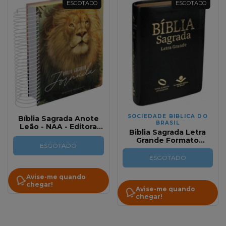
ESGOTADO
ESGOTADO
SOCIEDADE BIBLICA DO
Bíblia Sagrada Anote
BRASIL
Leão - NAA - Editora
Biblia Sagrada Letra
SBB
Grande Formato
ESGOTADO
Compacto Versão Nova
Almeida Atualizada
ESGOTADO
Preta
Avise-me quando
chegar!
Avise-me quando
chegar!