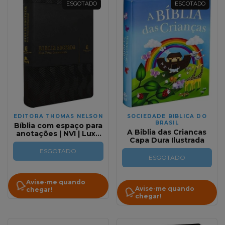
ESGOTADO
ESGOTADO
EDITORA THOMAS NELSON
SOCIEDADE BIBLICA DO
BRASIL
Bíblia com espaço para
A Biblia das Criancas
anotações | NVI | Luxo
Capa Dura Ilustrada
Preto
ESGOTADO
ESGOTADO
Avise-me quando
Avise-me quando
chegar!
chegar!