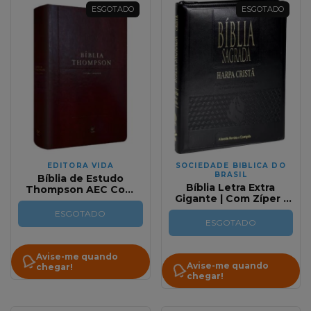
ESGOTADO
ESGOTADO
EDITORA VIDA
SOCIEDADE BIBLICA DO
BRASIL
Bíblia de Estudo
Bíblia Letra Extra
Thompson AEC Com
Gigante | Com Zíper |
Letra Grande Luxo
Preta | RC
Vinho Com Índice
ESGOTADO
ESGOTADO
Avise-me quando
Avise-me quando
chegar!
chegar!