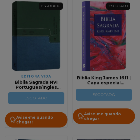
ESGOTADO
ESGOTADO
EDITORA VIDA
Bíblia King James 1611 |
Biblia Sagrada NVI
Capa especial
Portugues/Ingles
Marmorizada
Verde/Azul NVI
ESGOTADO
ESGOTADO
Avise-me quando
Avise-me quando
chegar!
chegar!