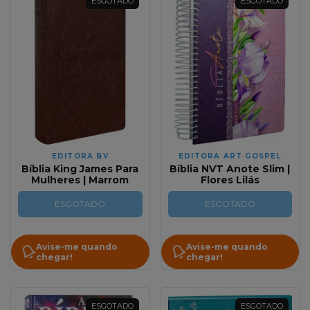
ESGOTADO
ESGOTADO
EDITORA BV
EDITORA ART GOSPEL
Bíblia King James Para
Bíblia NVT Anote Slim |
Mulheres | Marrom
Flores Lilás
ESGOTADO
ESGOTADO
Avise-me quando
Avise-me quando
chegar!
chegar!
ESGOTADO
ESGOTADO