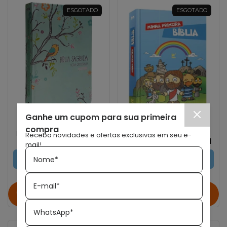
ESGOTADO
ESGOTADO
Ganhe um cupom para sua primeira
EDITORA GEOGRAFICA
EDITORA VIDA
compra
Bíblia Nova Ortografia
Minha Primeira Bíblia
Receba novidades e ofertas exclusivas em seu e-
Verde Com Lateral
Vida | Joan G. Angurell
mail!
Artistica NVI
Nome*
ESGOTADO
ESGOTADO
E-mail*
Avise-me quando
Avise-me quando
chegar!
chegar!
WhatsApp*