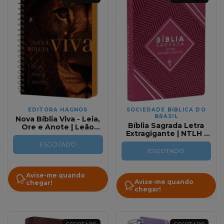
EDITORA HAGNOS
SOCIEDADE BIBLICA DO
BRASIL
Nova Bíblia Viva - Leia,
Bíblia Sagrada Letra
Ore e Anote | Leão
Extragigante | NTLH |
Força e Poder | Com
Pink Tile
abas adesivas e
ESGOTADO
palavras de Jesus em
ESGOTADO
vermelho
Avise-me quando
Avise-me quando
chegar!
chegar!