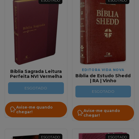
ESGOTADO
ESGOTADO
EDITORA VIDA NOVA
Bíblia Sagrada Leitura
Bíblia de Estudo Shedd
Perfeita NVI Vermelha
| RA | Vinho
ESGOTADO
ESGOTADO
Avise-me quando
Avise-me quando
chegar!
chegar!
ESGOTADO
ESGOTADO