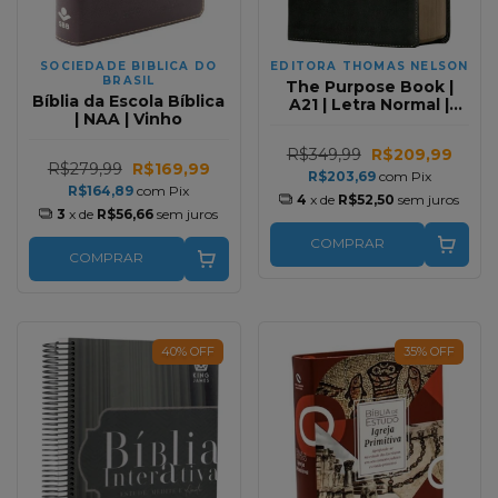
SOCIEDADE BIBLICA DO
EDITORA THOMAS NELSON
BRASIL
The Purpose Book |
Bíblia da Escola Bíblica
A21 | Letra Normal |
| NAA | Vinho
Espaço Para
Anotações | Capa
R$349,99
R$209,99
Couro Soft Verde
R$279,99
R$169,99
R$203,69
com
Pix
R$164,89
com
Pix
4
x de
R$52,50
sem juros
3
x de
R$56,66
sem juros
COMPRAR
COMPRAR
40
%
OFF
35
%
OFF