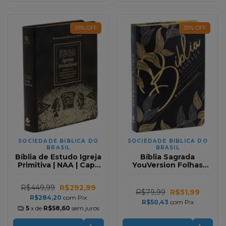
35
%
OFF
35
%
OFF
SOCIEDADE BIBLICA DO
SOCIEDADE BIBLICA DO
BRASIL
BRASIL
Bíblia de Estudo Igreja
Bíblia Sagrada
Primitiva | NAA | Capa
YouVersion Folhas
Luxo Marrom
NTLH em Capa Dura
R$449,99
R$292,99
R$79,99
R$51,99
R$284,20
com
Pix
R$50,43
com
Pix
5
x de
R$58,60
sem juros