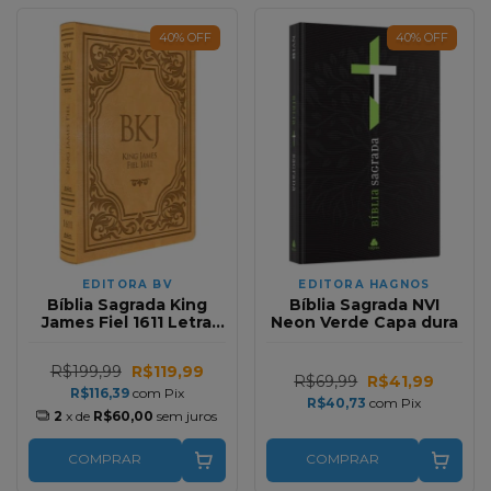
40
%
OFF
40
%
OFF
EDITORA BV
EDITORA HAGNOS
Bíblia Sagrada King
Bíblia Sagrada NVI
James Fiel 1611 Letra
Neon Verde Capa dura
Extra Gigante Capa
Castanha
R$199,99
R$119,99
R$69,99
R$41,99
R$116,39
com
Pix
R$40,73
com
Pix
2
x de
R$60,00
sem juros
COMPRAR
COMPRAR