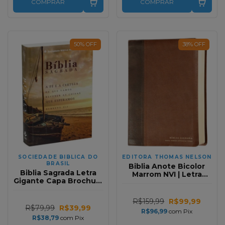
COMPRAR
COMPRAR
50
%
OFF
38
%
OFF
SOCIEDADE BIBLICA DO
EDITORA THOMAS NELSON
BRASIL
Biblia Anote Bicolor
Biblia Sagrada Letra
Marrom NVI | Letra
Gigante Capa Brochura
Grande | Com Espaco
Ilustrada Barco NTLH
Para Anotacoes
R$159,99
R$99,99
R$79,99
R$39,99
R$96,99
com
Pix
R$38,79
com
Pix