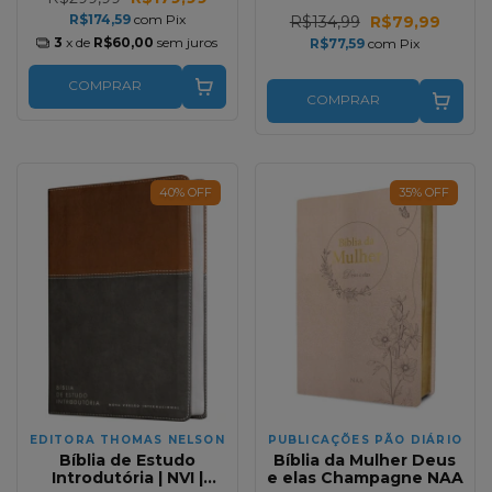
Ordem de
Acontecimento
R$174,59
com
Pix
R$134,99
R$79,99
3
x de
R$60,00
sem juros
R$77,59
com
Pix
COMPRAR
COMPRAR
40
%
OFF
35
%
OFF
EDITORA THOMAS NELSON
PUBLICAÇÕES PÃO DIÁRIO
Bíblia de Estudo
Bíblia da Mulher Deus
Introdutória | NVI |
e elas Champagne NAA