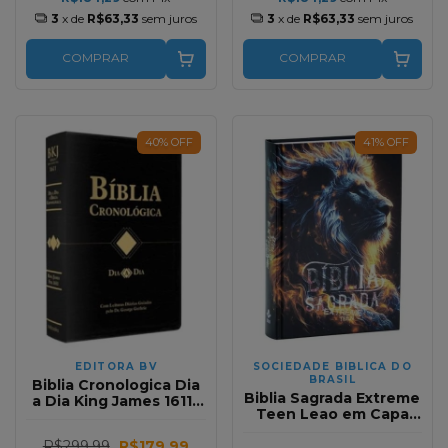
3
x de
R$63,33
sem juros
3
x de
R$63,33
sem juros
COMPRAR
COMPRAR
40
%
OFF
41
%
OFF
EDITORA BV
SOCIEDADE BIBLICA DO
BRASIL
Biblia Cronologica Dia
Biblia Sagrada Extreme
a Dia King James 1611 |
Teen Leao em Capa
Capa Dura Preta | Viva
Dura
a Historia da Fe em
R$299,99
R$179,99