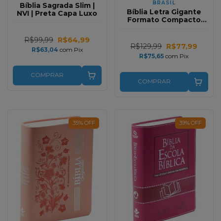
BRASIL
Bíblia Sagrada Slim |
Bíblia Letra Gigante
NVI | Preta Capa Luxo
Formato Compacto
Ziper Marrom RC
R$99,99
R$64,99
R$129,99
R$77,99
R$63,04
com
Pix
R$75,65
com
Pix
COMPRAR
COMPRAR
35
%
OFF
39
%
OFF