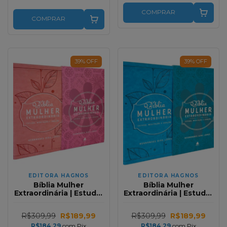
COMPRAR
COMPRAR
39
%
OFF
39
%
OFF
EDITORA HAGNOS
EDITORA HAGNOS
Bíblia Mulher
Bíblia Mulher
Extraordinária | Estudo,
Extraordinária | Estudo,
Meditação e Oração |
Meditação e Oração |
Capa Rosa Luxo King
Capa Turquesa Luxo
R$309,99
R$189,99
R$309,99
R$189,99
James
King James
R$184,29
com
Pix
R$184,29
com
Pix