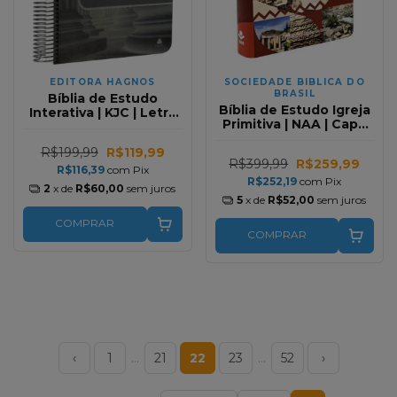
EDITORA HAGNOS
SOCIEDADE BIBLICA DO
BRASIL
Bíblia de Estudo
Bíblia de Estudo Igreja
Interativa | KJC | Letra
Primitiva | NAA | Capa
Normal | Capa Dura
Luxo Impressa
Espiral Amparo
R$199,99
R$119,99
R$399,99
R$259,99
R$116,39
com
Pix
R$252,19
com
Pix
2
x de
R$60,00
sem juros
5
x de
R$52,00
sem juros
COMPRAR
COMPRAR
‹
1
…
21
22
23
…
52
›