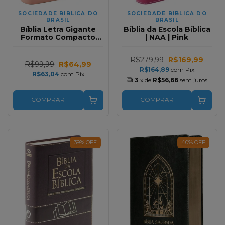
SOCIEDADE BIBLICA DO
SOCIEDADE BIBLICA DO
BRASIL
BRASIL
Bíblia Letra Gigante
Bíblia da Escola Bíblica
Formato Compacto
| NAA | Pink
Rosa Floral RC
R$279,99
R$169,99
R$99,99
R$64,99
R$164,89
com
Pix
R$63,04
com
Pix
3
x de
R$56,66
sem juros
COMPRAR
COMPRAR
39
%
OFF
40
%
OFF