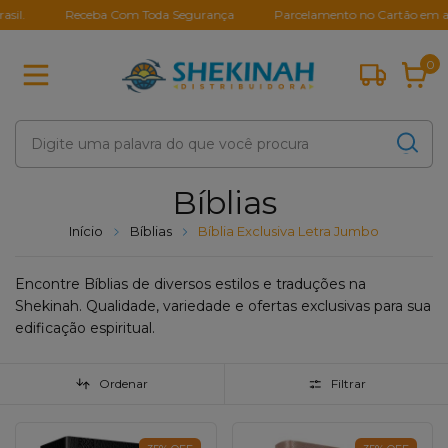
Receba Com Toda Segurança
Parcelamento no Cartão em até 10X
0
Bíblias
Início
Bíblias
Bíblia Exclusiva Letra Jumbo
Encontre Bíblias de diversos estilos e traduções na
Shekinah. Qualidade, variedade e ofertas exclusivas para sua
edificação espiritual.
Ordenar
Filtrar