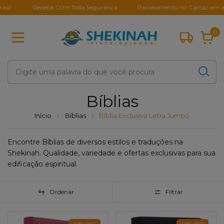
Receba Com Toda Segurança
Parcelamento no Cartão em até 10X
0
Bíblias
Início
Bíblias
Bíblia Exclusiva Letra Jumbo
Encontre Bíblias de diversos estilos e traduções na
Shekinah. Qualidade, variedade e ofertas exclusivas para sua
edificação espiritual.
Ordenar
Filtrar