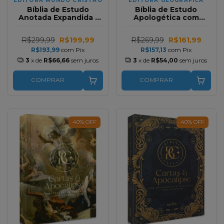
EDITORA MUNDO CRISTÃO
EDITORA GEOGRAFICA
Bíblia de Estudo
Bíblia de Estudo
Anotada Expandida |
Apologética com
NAA | Preta Luxo
Apócrifos | Florida
Rosa
R$299,99
R$199,99
R$269,99
R$161,99
R$193,99
com
Pix
R$157,13
com
Pix
3
x de
R$66,66
sem juros
3
x de
R$54,00
sem juros
COMPRAR
COMPRAR
40
%
OFF
40
%
OFF