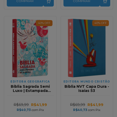
COMPRAR
COMPRAR
40
%
OFF
40
%
OFF
EDITORA GEOGRAFICA
EDITORA MUNDO CRISTÃO
Bíblia Sagrada Semi
Bíblia NVT Capa Dura -
Luxo | Estampada
Isaías 53
Pássaro | RC
R$69,99
R$41,99
R$69,99
R$41,99
R$40,73
com
Pix
R$40,73
com
Pix