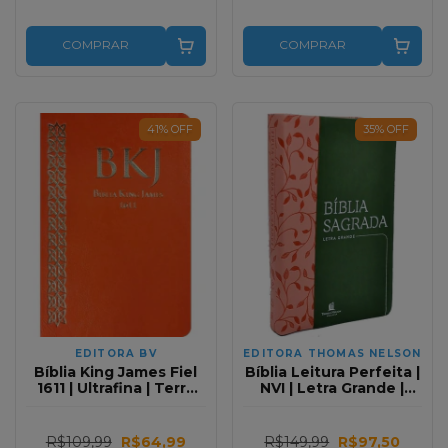
COMPRAR
COMPRAR
41
%
OFF
35
%
OFF
EDITORA BV
EDITORA THOMAS NELSON
Bíblia King James Fiel
Bíblia Leitura Perfeita |
1611 | Ultrafina | Terra
NVI | Letra Grande |
cota
Capa Luxo Verde e
Rosa
R$109,99
R$64,99
R$149,99
R$97,50