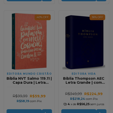
40
%
OFF
36
%
OFF
EDITORA MUNDO CRISTÃO
EDITORA VIDA
Bíblia NVT Salmo 119.11 |
Bíblia Thompson AEC
Capa Dura | Letra
Letra Grande | com
Normal
Índice | Azul
R$349,99
R$224,99
R$99,99
R$59,99
R$218,24
com
Pix
R$58,19
com
Pix
4
x de
R$56,25
sem juros