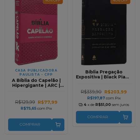
40
%
OFF
40
%
OFF
CASA PUBLICADORA
Bíblia Pregação
PAULISTA - CPP
Expositiva | Black Piano
A Bíblia do Capelão |
| RA
Hipergigante | ARC |
Pink
R$339,90
R$203,99
R$197,87
com
Pix
R$129,99
R$77,99
4
x de
R$51,00
sem juros
R$75,65
com
Pix
COMPRAR
COMPRAR