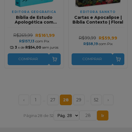
EDITORA GEOGRAFICA
EDITORA SANKTO
Bíblia de Estudo
Cartas e Apocalipse |
Apologética com
Bíblia Contexto | Floral
Apócrifos | Florida Azul
R$269,99
R$161,99
R$99,99
R$59,99
R$157,13
com
Pix
R$58,19
com
Pix
3
x de
R$54,00
sem juros
COMPRAR
COMPRAR
‹
1
…
27
28
29
…
52
›
Página 28 de 52
Ir