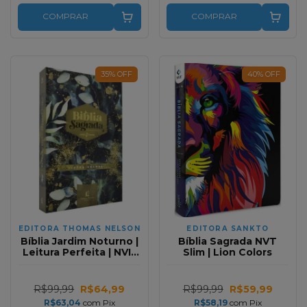
COMPRAR
COMPRAR
35
%
OFF
40
%
OFF
EDITORA THOMAS NELSON
EDITORA SANKTO
Bíblia Jardim Noturno |
Bíblia Sagrada NVT
Leitura Perfeita | NVI |
Slim | Lion Colors
Letra Grande | Capa
Dura
R$99,99
R$64,99
R$99,99
R$59,99
R$63,04
com
Pix
R$58,19
com
Pix