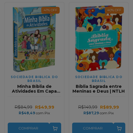
41
%
OFF
40
%
OFF
SOCIEDADE BIBLICA DO
SOCIEDADE BIBLICA DO
BRASIL
BRASIL
Minha Bíblia de
Bíblia Sagrada entre
Atividades Em Capa
Meninas e Deus | NTLH
Dura (Esta e Uma Bíblia
Para Ler e Colocar em
Prática)
R$84,99
R$49,99
R$149,99
R$89,99
R$48,49
com
Pix
R$87,29
com
Pix
COMPRAR
COMPRAR