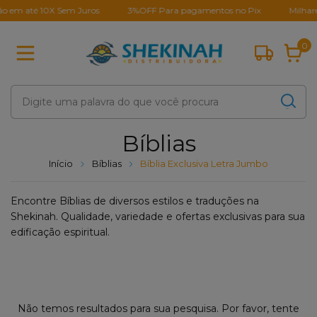
o em até 10X Sem Juros
3%OFF Para pagamentos no Pix
Milhares
0
Bíblias
Início
Bíblias
Bíblia Exclusiva Letra Jumbo
Encontre Bíblias de diversos estilos e traduções na
Shekinah. Qualidade, variedade e ofertas exclusivas para sua
edificação espiritual.
Não temos resultados para sua pesquisa. Por favor, tente