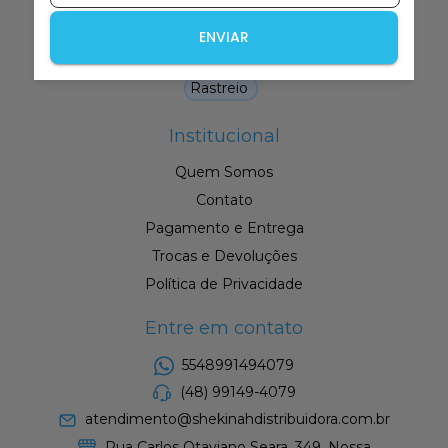
Bíblias Edição Premium
ENVIAR
Queima de Estoque
Rastreio
Institucional
Quem Somos
Contato
Pagamento e Entrega
Trocas e Devoluções
Política de Privacidade
Entre em contato
5548991494079
(48) 99149-4079
atendimento@shekinahdistribuidora.com.br
Rua Carlos Otaviano Seara, 349, Nossa