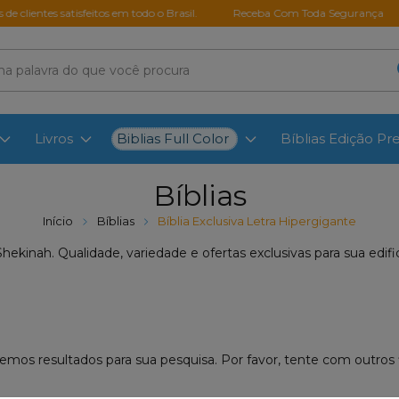
e clientes satisfeitos em todo o Brasil.
Receba Com Toda Segurança
Biblias Full Color
Livros
Bíblias Edição P
Bíblias
Início
Bíblias
Bíblia Exclusiva Letra Hipergigante
hekinah. Qualidade, variedade e ofertas exclusivas para sua edific
emos resultados para sua pesquisa. Por favor, tente com outros fi