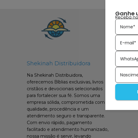
Ganhe 
Receba nov
Nome*
E-mail*
WhatsA
Shekinah Distribuidora
Nascim
Na Shekinah Distribuidora,
oferecemos Bíblias exclusivas, livros
cristãos e devocionais selecionados
para fortalecer sua fé. Somos uma
empresa sólida, comprometida com
qualidade, procedência e um
atendimento seguro e transparente.
Com envio rápido, pagamento
facilitado e atendimento humanizado,
nossa missão é servir, levando