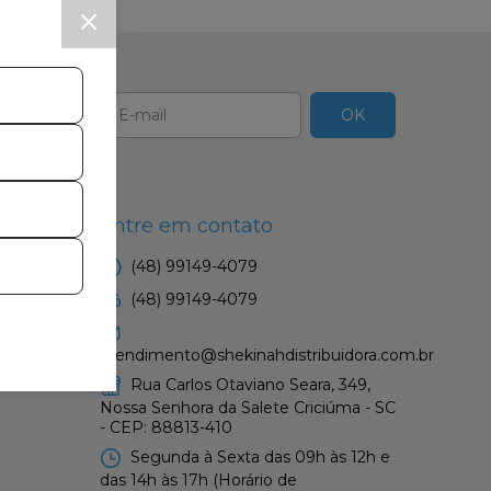
Entre em contato
(48) 99149-4079
(48) 99149-4079
atendimento@shekinahdistribuidora.com.br
Rua Carlos Otaviano Seara, 349,
Nossa Senhora da Salete Criciúma - SC
- CEP: 88813-410
Segunda à Sexta das 09h às 12h e
das 14h às 17h (Horário de