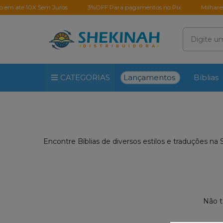
em até 10X Sem Juros
3%OFF Para pagamentos no Pix
Milhares d
Lançamentos
CATEGORIAS
Bíblias
Encontre Bíblias de diversos estilos e traduções na S
Não t