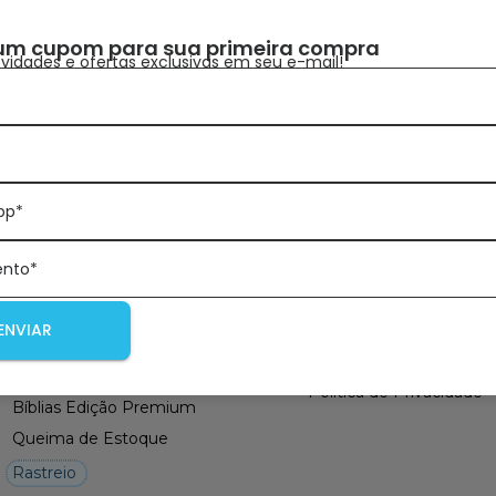
um cupom para sua primeira compra
idades e ofertas exclusivas em seu e-mail!
Receba nossas novidades
pp*
Departamentos
Institucional
ento*
Quem Somos
Lançamentos
Contato
Bíblias
ENVIAR
Pagamento e Entrega
Livros
Trocas e Devoluções
Biblias Full Color
Política de Privacidade
Bíblias Edição Premium
Queima de Estoque
Rastreio