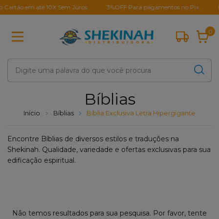
 Cartão em até 10X Sem Juros
3%OFF Para pagamentos no Pix
M
0
Bíblias
Início
Bíblias
Bíblia Exclusiva Letra Hipergigante
Encontre Bíblias de diversos estilos e traduções na
Shekinah. Qualidade, variedade e ofertas exclusivas para sua
edificação espiritual.
Não temos resultados para sua pesquisa. Por favor, tente