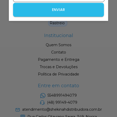
Bíblias Edição Premium
ENVIAR
Queima de Estoque
Rastreio
Institucional
Quem Somos
Contato
Pagamento e Entrega
Trocas e Devoluções
Política de Privacidade
Entre em contato
5548991494079
(48) 99149-4079
atendimento@shekinahdistribuidora.com.br
Rua Carlos Otaviano Seara, 349, Nossa